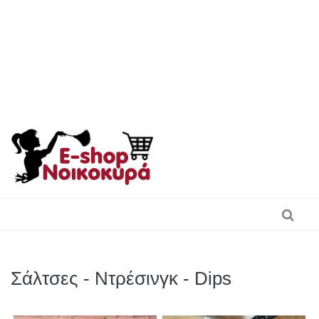
Skip
to
content
Σάλτσες - Ντρέσινγκ - Dips