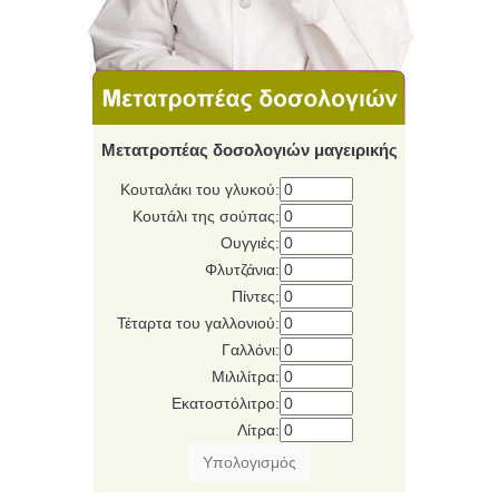
Μετατροπέας δοσολογιών μαγειρικής
Κουταλάκι του γλυκού:
Κουτάλι της σούπας:
Ουγγιές:
Φλυτζάνια:
Πίντες:
Τέταρτα του γαλλονιού:
Γαλλόνι:
Μιλιλίτρα:
Eκατοστόλιτρο:
Λίτρα: