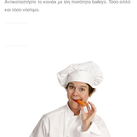
Αντικαταστήστε το κονιάκ με ίση ποσότητα baileys. Τόσο απλό
και τόσο νόστιμο.