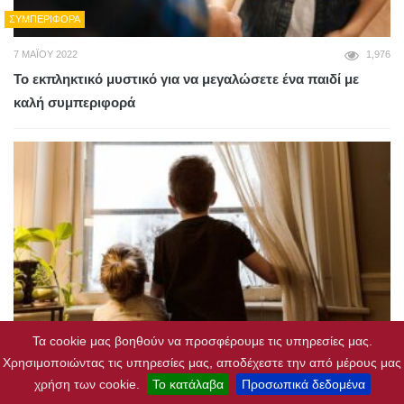
ΣΥΜΠΕΡΙΦΟΡΆ
7 ΜΑΪ́ΟΥ 2022
1,976
Το εκπληκτικό μυστικό για να μεγαλώσετε ένα παιδί με
καλή συμπεριφορά
Τα cookie μας βοηθούν να προσφέρουμε τις υπηρεσίες μας.
ΟΙΚΟΓΈΝΕΙΑ
Χρησιμοποιώντας τις υπηρεσίες μας, αποδέχεστε την από μέρους μας
χρήση των cookie.
Το κατάλαβα
Προσωπικά δεδομένα
29 ΙΑΝΟΥΑΡΊΟΥ 2022
1,872