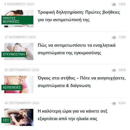
9 ΝΟΕΜΒΡΊΟΥ 2016
7402
Τροφική δηλητηρίαση: Πρώτες βοήθειες
ΠΡΏΤΕΣ
για την αντιμετώπισή της
ΒΟΉΘΕΙΕΣ
17 ΝΟΕΜΒΡΊΟΥ 2015
7280
Πώς να αντιμετωπίσετε τα ενοχλητικά
συμπτώματα της εγκυμοσύνης
ΕΓΚΥΜΟΣΎΝΗ
25 ΣΕΠΤΕΜΒΡΊΟΥ 2018
6808
Όγκος στο στήθος – Πότε να ανησυχήσετε,
συμπτώματα & διάγνωση
ΑΣΘΈΝΕΙΕΣ
26 ΣΕΠΤΕΜΒΡΊΟΥ 2015
6243
Η καλύτερη ώρα για να κάνετε σεξ
εξαρτάται από την ηλικία σας
ΣΕΞ