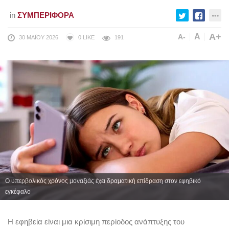
in
ΣΥΜΠΕΡΙΦΟΡΆ
A+
A
A-
30 ΜΑΪ́ΟΥ 2026
0
LIKE
191
Ο υπερβολικός χρόνος μοναξιάς έχει δραματική επίδραση στον εφηβικό
εγκέφαλο
Η εφηβεία είναι μια κρίσιμη περίοδος ανάπτυξης του