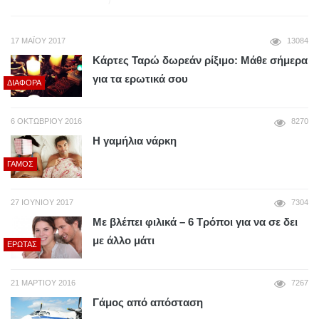
17 ΜΑΪ́ΟΥ 2017
13084
Κάρτες Ταρώ δωρεάν ρίξιμο: Μάθε σήμερα
για τα ερωτικά σου
ΔΙΆΦΟΡΑ
6 ΟΚΤΩΒΡΊΟΥ 2016
8270
Η γαμήλια νάρκη
ΓΆΜΟΣ
27 ΙΟΥΝΊΟΥ 2017
7304
Με βλέπει φιλικά – 6 Τρόποι για να σε δει
με άλλο μάτι
ΈΡΩΤΑΣ
21 ΜΑΡΤΊΟΥ 2016
7267
Γάμος από απόσταση