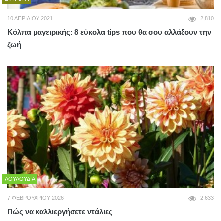
10 ΑΠΡΙΛΊΟΥ 2021
2,810
Κόλπα μαγειρικής: 8 εύκολα tips που θα σου αλλάξουν την
ζωή
ΛΟΥΛΟΎΔΙΑ
7 ΦΕΒΡΟΥΑΡΊΟΥ 2026
2,633
Πώς να καλλιεργήσετε ντάλιες