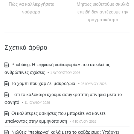
Πώς να καλλιεργήσετε
Μήπως υιοθετούμε σκυλιά
νούφαρα
επειδή δεν αντέχουμε την
πραγματικότητα;
Σχετικά άρθρα
Phubbing: Η ψηφιακή «αδιαφορία» που απειλεί τις
ανθρώπινες σχέσεις
-
1 ΑΥΓΟΎΣΤΟΥ 2026
To χόμπι που χαρίζει μακροζωία
-
25 ΙΟΥΛΊΟΥ 2026
Γιατί το καλοκαίρι έχουμε ασυγκράτητη υπνηλία μετά το
φαγητό
-
11 ΙΟΥΛΊΟΥ 2026
Οι καλύτερες ασκήσεις που μπορείτε να κάνετε
μπαίνοντας στην εμμηνόπαυση
-
4 ΙΟΥΛΊΟΥ 2026
Νιώθεις “περίεργα” καλά μετά το καθάρισμα; Υπάρχει