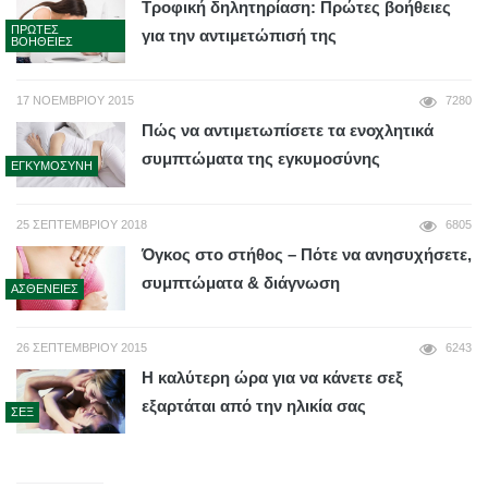
Τροφική δηλητηρίαση: Πρώτες βοήθειες
ΠΡΏΤΕΣ
για την αντιμετώπισή της
ΒΟΉΘΕΙΕΣ
17 ΝΟΕΜΒΡΊΟΥ 2015
7280
Πώς να αντιμετωπίσετε τα ενοχλητικά
συμπτώματα της εγκυμοσύνης
ΕΓΚΥΜΟΣΎΝΗ
25 ΣΕΠΤΕΜΒΡΊΟΥ 2018
6805
Όγκος στο στήθος – Πότε να ανησυχήσετε,
συμπτώματα & διάγνωση
ΑΣΘΈΝΕΙΕΣ
26 ΣΕΠΤΕΜΒΡΊΟΥ 2015
6243
Η καλύτερη ώρα για να κάνετε σεξ
εξαρτάται από την ηλικία σας
ΣΕΞ