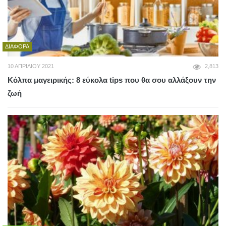
ΔΙΆΦΟΡΑ
10 ΑΠΡΙΛΊΟΥ 2021
2,813
Κόλπα μαγειρικής: 8 εύκολα tips που θα σου αλλάξουν την
ζωή