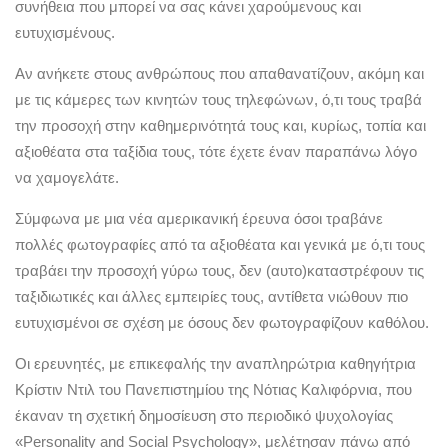
συνήθεια που μπορεί να σας κάνει χαρούμενους και
ευτυχισμένους.
Αν ανήκετε στους ανθρώπους που απαθανατίζουν, ακόμη και
με τις κάμερες των κινητών τους τηλεφώνων, ό,τι τους τραβά
την προσοχή στην καθημερινότητά τους και, κυρίως, τοπία και
αξιοθέατα στα ταξίδια τους, τότε έχετε έναν παραπάνω λόγο
να χαμογελάτε.
Σύμφωνα με μια νέα αμερικανική έρευνα όσοι τραβάνε
πολλές φωτογραφίες από τα αξιοθέατα και γενικά με ό,τι τους
τραβάει την προσοχή γύρω τους, δεν (αυτο)καταστρέφουν τις
ταξιδιωτικές και άλλες εμπειρίες τους, αντίθετα νιώθουν πιο
ευτυχισμένοι σε σχέση με όσους δεν φωτογραφίζουν καθόλου.
Οι ερευνητές, με επικεφαλής την αναπληρώτρια καθηγήτρια
Κρίστιν Ντιλ του Πανεπιστημίου της Νότιας Καλιφόρνια, που
έκαναν τη σχετική δημοσίευση στο περιοδικό ψυχολογίας
«Personality and Social Psychology», μελέτησαν πάνω από