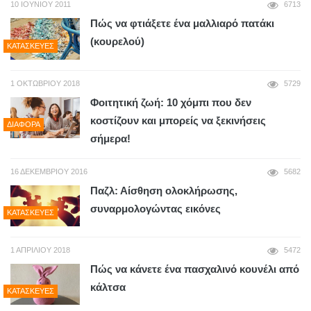
10 ΙΟΥΝΊΟΥ 2011
6713
Πώς να φτιάξετε ένα μαλλιαρό πατάκι
(κουρελού)
ΚΑΤΑΣΚΕΥΈΣ
1 ΟΚΤΩΒΡΊΟΥ 2018
5729
Φοιτητική ζωή: 10 χόμπι που δεν
κοστίζουν και μπορείς να ξεκινήσεις
ΔΙΆΦΟΡΑ
σήμερα!
16 ΔΕΚΕΜΒΡΊΟΥ 2016
5682
Παζλ: Αίσθηση ολοκλήρωσης,
συναρμολογώντας εικόνες
ΚΑΤΑΣΚΕΥΈΣ
1 ΑΠΡΙΛΊΟΥ 2018
5472
Πώς να κάνετε ένα πασχαλινό κουνέλι από
κάλτσα
ΚΑΤΑΣΚΕΥΈΣ