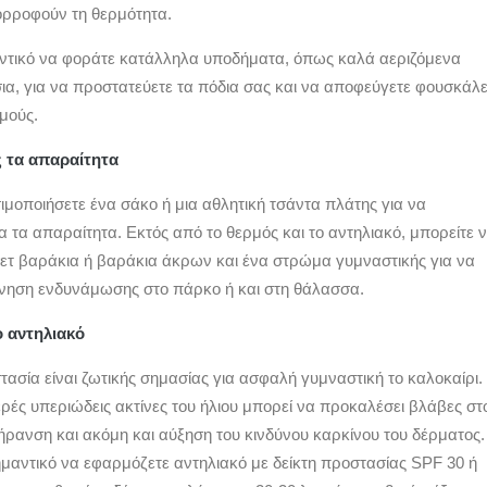
ρροφούν τη θερμότητα.
αντικό να φοράτε κατάλληλα υποδήματα, όπως καλά αεριζόμενα
ια, για να προστατεύετε τα πόδια σας και να αποφεύγετε φουσκάλε
μούς.
ς τα απαραίτητα
ιμοποιήσετε ένα σάκο ή μια αθλητική τσάντα πλάτης για να
 τα απαραίτητα. Εκτός από το θερμός και το αντηλιακό, μπορείτε 
ετ βαράκια ή βαράκια άκρων και ένα στρώμα γυμναστικής για να
νηση ενδυνάμωσης στο πάρκο ή και στη θάλασσα.
ο αντηλιακό
ασία είναι ζωτικής σημασίας για ασφαλή γυμναστική το καλοκαίρι.
ρές υπεριώδεις ακτίνες του ήλιου μπορεί να προκαλέσει βλάβες στ
ρανση και ακόμη και αύξηση του κινδύνου καρκίνου του δέρματος.
σημαντικό να εφαρμόζετε αντηλιακό με δείκτη προστασίας SPF 30 ή