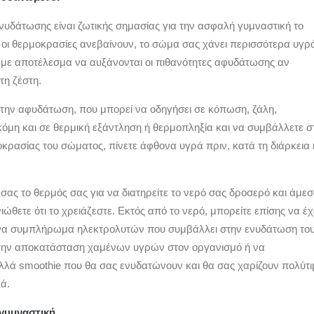
νυδάτωσης είναι ζωτικής σημασίας για την ασφαλή γυμναστική το
 οι θερμοκρασίες ανεβαίνουν, το σώμα σας χάνει περισσότερα υγρ
 με αποτέλεσμα να αυξάνονται οι πιθανότητες αφυδάτωσης αν
τη ζέστη.
 την αφυδάτωση, που μπορεί να οδηγήσει σε κόπωση, ζάλη,
όμη και σε θερμική εξάντληση ή θερμοπληξία και να συμβάλλετε σ
κρασίας του σώματος, πίνετε άφθονα υγρά πριν, κατά τη διάρκεια 
σας το θερμός σας για να διατηρείτε το νερό σας δροσερό και άμε
νιώθετε ότι το χρειάζεστε. Εκτός από το νερό, μπορείτε επίσης να έχ
ένα συμπλήρωμα ηλεκτρολυτών που συμβάλλει στην ενυδάτωση το
την αποκατάσταση χαμένων υγρών στον οργανισμό ή να
λά smoothie που θα σας ενυδατώνουν και θα σας χαρίζουν πολύτ
ά.
 γυμναστική