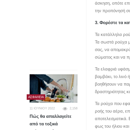
άσκηση, οπότε επι
την προπόνησή σα
3. Φορέστε τα κ
Τα κατάλληλα ρού
Τα σωστά ρούχα μ
σας, να απομακρύ
σώματος και να π
Τα ελαφριά υφάσμ
βαμβάκι, το λινό
βοηθήσουν να παρα
δραστηριότητας κ
ΑΣΦΆΛΕΙΑ
Τα ρούχα που εφ
11 ΙΟΥΝΊΟΥ 2022
2,158
ροής του αέρα, ε
Πώς θα απαλλαγείτε
αποτελεσματικά. 
από τα τοξικά
φως του ήλιου και