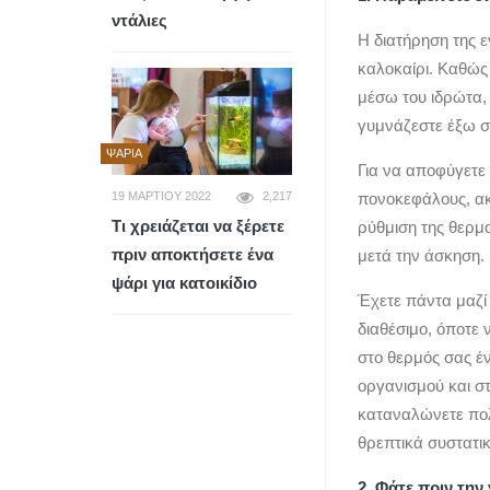
ντάλιες
Η διατήρηση της ε
καλοκαίρι. Καθώς
μέσω του ιδρώτα,
γυμνάζεστε έξω σ
ΨΆΡΙΑ
Για να αποφύγετε
19 ΜΑΡΤΊΟΥ 2022
2,217
πονοκεφάλους, ακ
Τι χρειάζεται να ξέρετε
ρύθμιση της θερμο
πριν αποκτήσετε ένα
μετά την άσκηση.
ψάρι για κατοικίδιο
Έχετε πάντα μαζί 
διαθέσιμο, όποτε 
στο θερμός σας 
οργανισμού και σ
καταναλώνετε πολ
θρεπτικά συστατικ
2. Φάτε πριν την