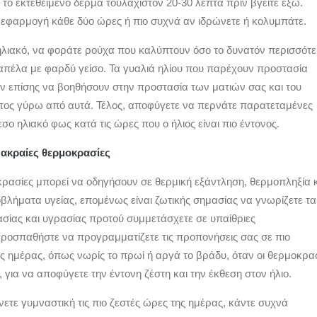
το εκτεθειμένο δέρμα τουλάχιστον 20-30 λεπτά πριν βγείτε έξω.
εφαρμογή κάθε δύο ώρες ή πιο συχνά αν ιδρώνετε ή κολυμπάτε.
ηλιακό, να φοράτε ρούχα που καλύπτουν όσο το δυνατόν περισσότ
απέλα με φαρδύ γείσο. Τα γυαλιά ηλίου που παρέχουν προστασία
επίσης να βοηθήσουν στην προστασία των ματιών σας και του
τος γύρω από αυτά. Τέλος, αποφύγετε να περνάτε παρατεταμένες
σο ηλιακό φως κατά τις ώρες που ο ήλιος είναι πιο έντονος.
 ακραίες θερμοκρασίες
κρασίες μπορεί να οδηγήσουν σε θερμική εξάντληση, θερμοπληξία 
λήματα υγείας, επομένως είναι ζωτικής σημασίας να γνωρίζετε τα
σίας και υγρασίας προτού συμμετάσχετε σε υπαίθριες
Προσπαθήστε να προγραμματίζετε τις προπονήσεις σας σε πιο
ς ημέρας, όπως νωρίς το πρωί ή αργά το βράδυ, όταν οι θερμοκρα
, για να αποφύγετε την έντονη ζέστη και την έκθεση στον ήλιο.
ετε γυμναστική τις πιο ζεστές ώρες της ημέρας, κάντε συχνά