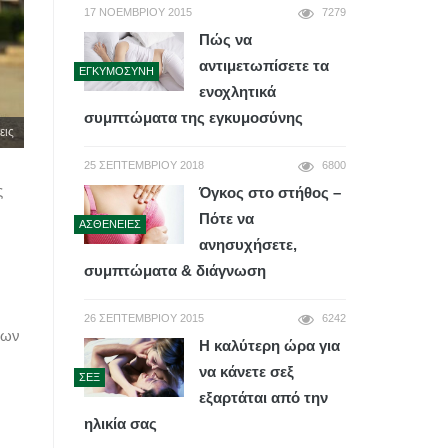
17 ΝΟΕΜΒΡΊΟΥ 2015
7279
Πώς να
αντιμετωπίσετε τα
ΕΓΚΥΜΟΣΎΝΗ
ενοχλητικά
συμπτώματα της εγκυμοσύνης
εις
25 ΣΕΠΤΕΜΒΡΊΟΥ 2018
6800
ς
Όγκος στο στήθος –
Πότε να
ΑΣΘΈΝΕΙΕΣ
.
ανησυχήσετε,
συμπτώματα & διάγνωση
26 ΣΕΠΤΕΜΒΡΊΟΥ 2015
6242
των
Η καλύτερη ώρα για
να κάνετε σεξ
ΣΕΞ
εξαρτάται από την
ηλικία σας