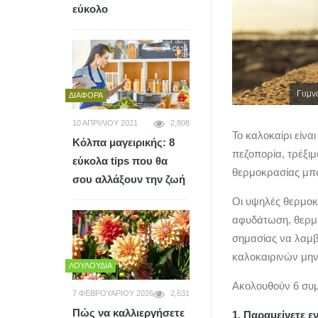
εύκολο
Γυμνα
ΔΙΆΦΟΡΑ
10 ΑΠΡΙΛΊΟΥ 2021
2,808
Το καλοκαίρι είνα
Κόλπα μαγειρικής: 8
πεζοπορία, τρέξιμ
εύκολα tips που θα
θερμοκρασίας μπορ
σου αλλάξουν την ζωή
Οι υψηλές θερμοκ
αφυδάτωση, θερμικ
σημασίας να λαμβ
καλοκαιρινών μη
ΛΟΥΛΟΎΔΙΑ
Ακολουθούν 6 συμ
7 ΦΕΒΡΟΥΑΡΊΟΥ 2026
2,631
Πώς να καλλιεργήσετε
1. Παραμείνετε 