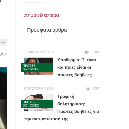
Δημοφιλέστερα
Πρόσφατα άρθρα
1 ΙΑΝΟΥΑΡΊΟΥ 2017
10103
A+
Υποθερμία: Τι είναι
ΠΡΏΤΕΣ
και ποιες είναι οι
ΒΟΉΘΕΙΕΣ
πρώτες βοήθειες
9 ΝΟΕΜΒΡΊΟΥ 2016
7397
Τροφική
ΠΡΏΤΕΣ
δηλητηρίαση:
ΒΟΉΘΕΙΕΣ
Πρώτες βοήθειες για
την αντιμετώπισή της