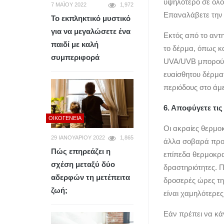
υψηλότερο σε όλο 
7 ΜΑΪ́ΟΥ 2022
1,972
Επαναλάβετε την 
Το εκπληκτικό μυστικό
για να μεγαλώσετε ένα
Εκτός από το αντ
παιδί με καλή
το δέρμα, όπως κ
συμπεριφορά
UVA/UVB μπορούν 
ευαίσθητου δέρμα
περιόδους στο άμε
6. Αποφύγετε τις
ΟΙΚΟΓΈΝΕΙΑ
Οι ακραίες θερμο
29 ΙΑΝΟΥΑΡΊΟΥ 2022
1,865
άλλα σοβαρά προβ
Πώς επηρεάζει η
επίπεδα θερμοκρα
σχέση μεταξύ δύο
δραστηριότητες. 
αδερφών τη μετέπειτα
δροσερές ώρες τη
ζωή;
είναι χαμηλότερες
Εάν πρέπει να κάν