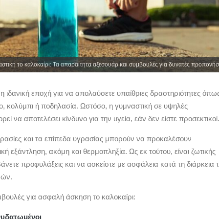
στική το καλοκαίρι: Τα απαραίτητα αξεσουάρ και συμβουλές για δυνατές προπονήσ
ι η ιδανική εποχή για να απολαύσετε υπαίθριες δραστηριότητες όπω
ο, κολύμπι ή ποδηλασία. Ωστόσο, η γυμναστική σε υψηλές
εί να αποτελέσει κίνδυνο για την υγεία, εάν δεν είστε προσεκτικοί
ρασίες και τα επίπεδα υγρασίας μπορούν να προκαλέσουν
ή εξάντληση, ακόμη και θερμοπληξία. Ως εκ τούτου, είναι ζωτικής
άνετε προφυλάξεις και να ασκείστε με ασφάλεια κατά τη διάρκεια 
νών.
βουλές για ασφαλή άσκηση το καλοκαίρι:
ενυδατωμένοι