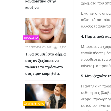
καθαριστικά στην
χρώματα που απο
κουζίνα
Είναι επίσης σημ
αθλητικά παπούτσ
άλλους τραυματισ
4. Πάρτε μαζί σα
ΠΡΌΣΩΠΟ
Μπορείτε να χρησ
25 ΔΕΚΕΜΒΡΊΟΥ 2021
2,133
τοποθετήσετε μέσα
Τι θα συμβεί στο δέρμα
προσθέσετε ένα σ
σας αν ξεχάσετε να
κάνετε μια προπό
πλύνετε το πρόσωπό
σας πριν κοιμηθείτε
5. Μην ξεχνάτε τ
Η αντηλιακή προστ
έκθεση στις βλαβε
δέρμα, πρόωρη γή
ΣΥΜΠΕΡΙΦΟΡΆ
εκ τούτου, είναι 