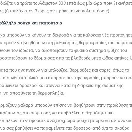
διώξτε να τρώτε τουλάχιστον 30 λεπτά έως μία ώρα πριν ξεκινήσετ
ς (ή τουλάχιστον 3 ώρες αν πρόκειται να κολυμπήσετε).
ατάλληλα ρούχα και παπούτσια
χα μπορούν να κάνουν τη διαφορά για τις καλοκαιρινές προπονήσε
πορούν να βοηθήσουν στη ρύθμιση της θερμοκρασίας του σώματό
νουν τον ιδρώτα, να αξιοποιήσουν το φυσικό σύστημα ψύξης του
ροστατεύσουν το δέρμα σας από τις βλαβερές υπεριώδεις ακτίνες 
ατα που αναπνέουν για μπλούζες, βερμούδες και σορτς, όπως το
 ή τα συνθετικά υλικά που απορροφούν την υγρασία, μπορούν να σα
μείνετε δροσεροί και στεγνοί κατά τη διάρκεια της σωματικής
αι να αποφύγετε τη θερμοπληξία.
αρμόζουν χαλαρά μπορούν επίσης να βοηθήσουν στην προώθηση τ
πιτρέποντας στο σώμα σας να αποβάλλει τη θερμότητα πιο
Επιπλέον, το να φοράτε ανοιχτόχρωμα ρούχα μπορεί να αντανακλά
 να σας βοηθήσει να παραμείνετε πιο δροσεροί από ό,τι τα σκούρα