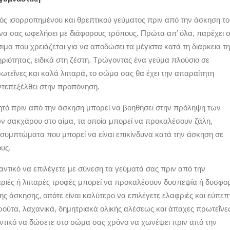
ς ισορροπημένου και θρεπτικού γεύματος πριν από την άσκηση το
 να σας ωφελήσει με διάφορους τρόπους. Πρώτα απ’ όλα, παρέχει 
μα που χρειάζεται για να αποδώσει τα μέγιστα κατά τη διάρκεια τη
ριότητας, ειδικά στη ζέστη. Τρώγοντας ένα γεύμα πλούσιο σε
ωτεΐνες και καλά λιπαρά, το σώμα σας θα έχει την απαραίτητη
αντεπεξέλθει στην προπόνηση.
ητό πριν από την άσκηση μπορεί να βοηθήσει στην πρόληψη των
 σακχάρου στο αίμα, τα οποία μπορεί να προκαλέσουν ζάλη,
συμπτώματα που μπορεί να είναι επικίνδυνα κατά την άσκηση σε
υς.
αντικό να επιλέγετε με σύνεση τα γεύματά σας πριν από την
ριές ή λιπαρές τροφές μπορεί να προκαλέσουν δυσπεψία ή δυσφο
της άσκησης, οπότε είναι καλύτερο να επιλέγετε ελαφριές και εύπεπ
ρούτα, λαχανικά, δημητριακά ολικής αλέσεως και άπαχες πρωτεΐνες
αντικό να δώσετε στο σώμα σας χρόνο να χωνέψει πριν από την