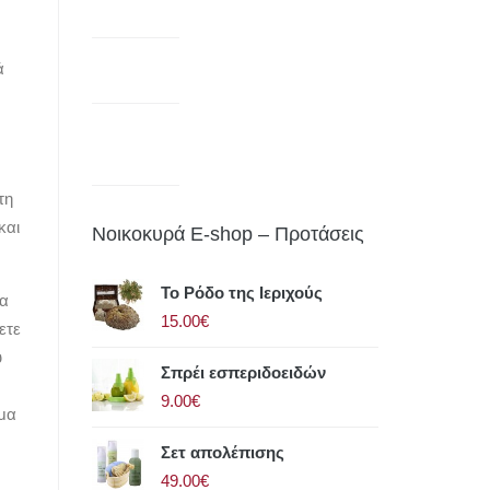
ά
τη
και
Νοικοκυρά E-shop – Προτάσεις
Το Ρόδο της Ιεριχούς
σα
15.00€
ετε
υ
Σπρέι εσπεριδοειδών
9.00€
ιμα
Σετ απολέπισης
49.00€