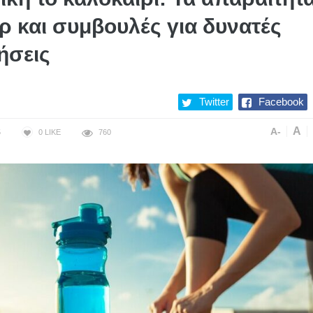
ρ και συμβουλές για δυνατές
ήσεις
Twitter
Facebook
A
A-
5
0
LIKE
760