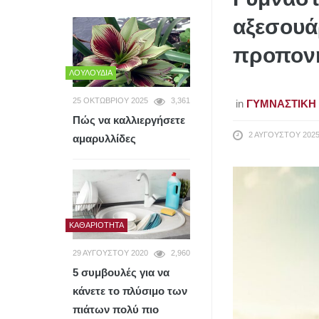
αξεσουά
προπον
ΛΟΥΛΟΎΔΙΑ
25 ΟΚΤΩΒΡΊΟΥ 2025
3,361
in
ΓΥΜΝΑΣΤΙΚΉ
Πώς να καλλιεργήσετε
2 ΑΥΓΟΎΣΤΟΥ 202
αμαρυλλίδες
ΚΑΘΑΡΙΌΤΗΤΑ
29 ΑΥΓΟΎΣΤΟΥ 2020
2,960
5 συμβουλές για να
κάνετε το πλύσιμο των
πιάτων πολύ πιο