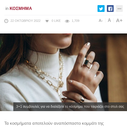
in
ΚΌΣΜΗΜΑ
A+
A
A-
22 ΟΚΤΩΒΡΊΟΥ 2022
0
LIKE
1,709
3+1 συμβουλές για να διαλέξετε το κόσμημα που ταιριάζει στο στυλ σας
Τα κοσμήματα αποτελούν αναπόσπαστο κομμάτι της