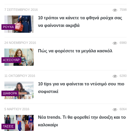
7 ΣΕΠΤΕΜΒΡΊΟΥ 2016
7598
10 τρόποι να κάνετε τα φθηνά ρούχα σας
να φαίνονται ακριβά
ΡΟΎΧΑ
24 ΝΟΕΜΒΡΊΟΥ 2016
6980
Πώς να φορέσετε τα μεγάλα κασκόλ
ΑΞΕΣΟΥΆΡ
11 ΟΚΤΩΒΡΊΟΥ 2016
6280
10 tips για να φαίνεται το ντύσιμό σου πιο
σοφιστικέ
ΔΙΆΦΟΡΑ
5 ΜΑΡΤΊΟΥ 2016
6064
Νέα trends. Τι θα φορεθεί την άνοιξη και το
καλοκαίρι
ΤΆΣΕΙΣ