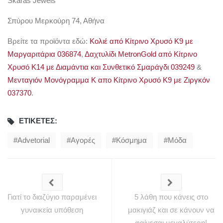
Skaras Jewels
Σπύρου Μερκούρη 74, Αθήνα
Βρείτε τα προϊόντα εδώ:
Κολιέ από Κίτρινο Χρυσό Κ9 με
Μαργαριτάρια 036874
,
Δαχτυλίδι MetronGold από Κίτρινο
Χρυσό Κ14 με Διαμάντια και Συνθετικό Σμαράγδι 039249
&
Μενταγιόν Μονόγραμμα Κ απο Κίτρινο Χρυσό Κ9 με Ζιργκόν
037370
.
ΕΤΙΚΈΤΕΣ:
Advetorial
Αγορές
Κόσμημα
Μόδα
Γιατί το διαζύγιο παραμένει
5 λάθη που κάνεις στο
γυναικεία υπόθεση
μακιγιάζ και σε κάνουν να
φαίνεσαι μεγαλύτερη!