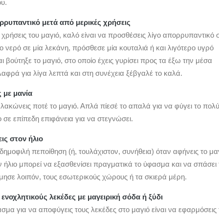
υ.
ρρυπαντικό μετά από μερικές χρήσεις
χρήσεις του μαγιό, καλό είναι να προσθέσεις λίγο απορρυπαντικό 
ο νερό σε μία λεκάνη, πρόσθεσε μία κουταλιά ή και λιγότερο υγρό
 βούτηξε το μαγιό, στο οποίο έχεις γυρίσει προς τα έξω την μέσα
αφρά για λίγα λεπτά και στη συνέχεια ξέβγαλέ το καλά.
ς με μανία
λακώνεις ποτέ το μαγιό. Απλά πίεσέ το απαλά για να φύγει το πολ
 σε επίπεδη επιφάνεια για να στεγνώσει.
ις στον ήλιο
 δημοφιλή πεποίθηση (ή, τουλάχιστον, συνήθεια) όταν αφήνεις το μα
 ήλιο μπορεί να εξασθενίσει πραγματικά το ύφασμα και να σπάσει 
ίμησε λοιπόν, τους εσωτερικούς χώρους ή τα σκιερά μέρη.
 ενοχλητικούς λεκέδες με μαγειρική σόδα ή ξύδι
σμα για να αποφύγεις τους λεκέδες στο μαγιό είναι να εφαρμόσεις 