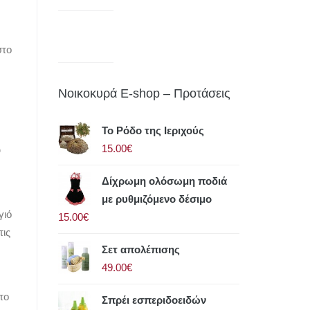
στο
Νοικοκυρά E-shop – Προτάσεις
Το Ρόδο της Ιεριχούς
15.00€
ύ
Δίχρωμη ολόσωμη ποδιά
με ρυθμιζόμενο δέσιμο
γιό
15.00€
τις
Σετ απολέπισης
49.00€
το
Σπρέι εσπεριδοειδών