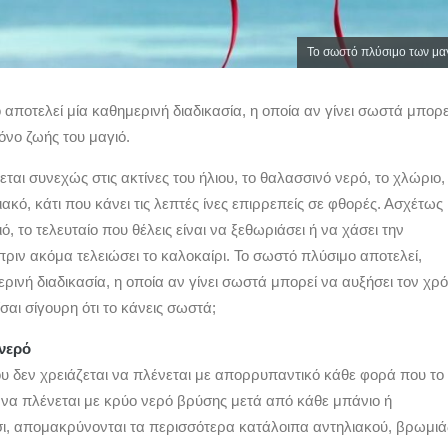
Το σωστό πλύσιμο των μα
αποτελεί μία καθημερινή διαδικασία, η οποία αν γίνει σωστά μπορε
όνο ζωής του μαγιό.
θεται συνεχώς στις ακτίνες του ήλιου, το θαλασσινό νερό, το χλώριο,
ιακό, κάτι που κάνει τις λεπτές ίνες επιρρεπείς σε φθορές. Ασχέτως
ό, το τελευταίο που θέλεις είναι να ξεθωριάσει ή να χάσει την
πριν ακόμα τελειώσει το καλοκαίρι. Το σωστό πλύσιμο αποτελεί,
ερινή διαδικασία, η οποία αν γίνει σωστά μπορεί να αυξήσει τον χρ
ίσαι σίγουρη ότι το κάνεις σωστά;
 νερό
ου δεν χρειάζεται να πλένεται με απορρυπαντικό κάθε φορά που το
 να πλένεται με κρύο νερό βρύσης μετά από κάθε μπάνιο ή
σι, απομακρύνονται τα περισσότερα κατάλοιπα αντηλιακού, βρωμιά