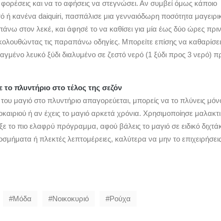
 φορέσεις και να το αφήσεις να στεγνώσει. Αν συμβεί όμως κάποιο
ό ή κανένα daiquiri, πασπάλισε μια γενναιόδωρη ποσότητα μαγειρι
άνω στον λεκέ, και άφησέ το να καθίσει για μία έως δύο ώρες πριν
κολουθώντας τις παραπάνω οδηγίες. Μπορείτε επίσης να καθαρίσει
αγμένο λευκό ξύδι διαλυμένο σε ζεστό νερό (1 ξύδι προς 3 νερό) π
 το πλυντήριο στο τέλος της σεζόν
 του μαγιό στο πλυντήριο απαγορεύεται, μπορείς να το πλύνεις μόν
οκαιριού ή αν έχεις το μαγιό αρκετά χρόνια. Χρησιμοποίησε μαλακτ
ε το πιο ελαφρύ πρόγραμμα, αφού βάλεις το μαγιό σε ειδικό διχτάκ
κοσμήματα ή πλεκτές λεπτομέρειες, καλύτερα να μην το επιχειρήσει
Μόδα
Νοικοκυριό
Ρούχα