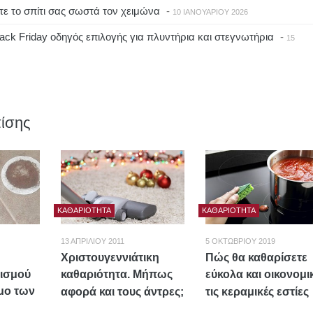
ε το σπίτι σας σωστά τον χειμώνα
-
10 ΙΑΝΟΥΑΡΊΟΥ 2026
ck Friday οδηγός επιλογής για πλυντήρια και στεγνωτήρια
-
15
ίσης
ΚΑΘΑΡΙΌΤΗΤΑ
ΚΑΘΑΡΙΌΤΗΤΑ
13 ΑΠΡΙΛΊΟΥ 2011
5 ΟΚΤΩΒΡΊΟΥ 2019
Χριστουγεννιάτικη
Πώς θα καθαρίσετε
ισμού
καθαριότητα. Μήπως
εύκολα και οικονομι
μο των
αφορά και τους άντρες;
τις κεραμικές εστίες