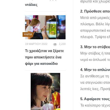
ιδρώτα και χλωρίο
ντάλιες
2. Πρόσθεσε απο
Μετά από μερικές 
πλύσιμο. Βάλε λίγ
απορρυπαντικό και
ΨΆΡΙΑ
πλευρά. Τρίψτο ελ
19 ΜΑΡΤΊΟΥ 2022
2,220
3. Μην το στύβει
Τι χρειάζεται να ξέρετε
Μην στύβεις ή τσα
πριν αποκτήσετε ένα
νερό κι άπλωσέ το
ψάρι για κατοικίδιο
4. Μην το απλώνε
Σε αντίθεση με τη
να στεγνώσει στον
λεπτές ίνες. Προτ
5. Αφαίρεσε τους
Το καλύτερο τέχνα