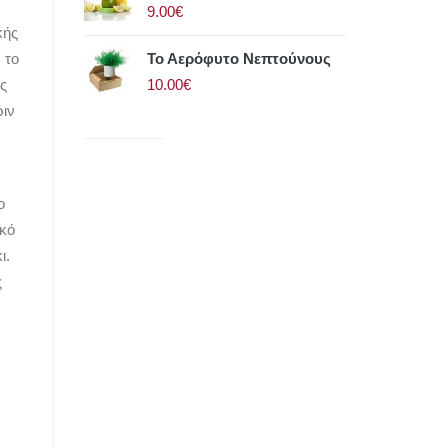
9.00€
κής
Το Αερόφυτο Νεπτούνους
 το
10.00€
ς
ριν
ο
ικό
ι.
ς