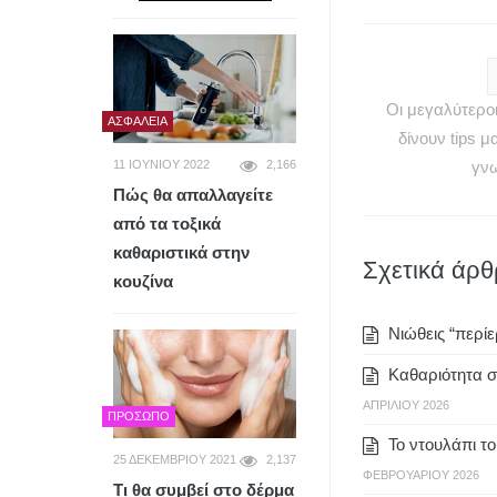
Οι μεγαλύτερο
ΑΣΦΆΛΕΙΑ
δίνουν tips μ
11 ΙΟΥΝΊΟΥ 2022
2,166
γνω
Πώς θα απαλλαγείτε
από τα τοξικά
καθαριστικά στην
Σχετικά άρ
κουζίνα
Νιώθεις “περίε
Καθαριότητα σ
ΑΠΡΙΛΊΟΥ 2026
ΠΡΌΣΩΠΟ
Το ντουλάπι το
25 ΔΕΚΕΜΒΡΊΟΥ 2021
2,137
ΦΕΒΡΟΥΑΡΊΟΥ 2026
Τι θα συμβεί στο δέρμα