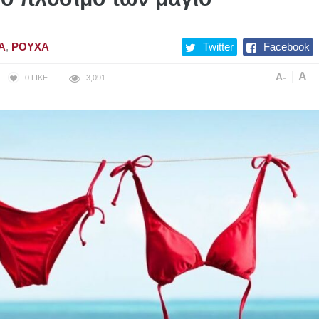
Α
,
ΡΟΎΧΑ
Twitter
Facebook
A
A-
0
LIKE
3,091