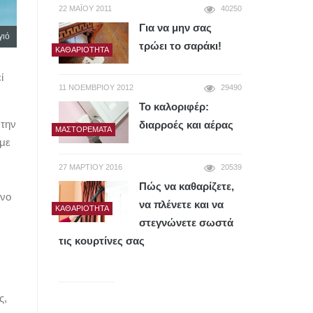
22 ΜΑΪ́ΟΥ 2011
40250
Για να μην σας
γιό
τρώει το σαράκι!
ΚΑΘΑΡΙΌΤΗΤΑ
ί
11 ΝΟΕΜΒΡΊΟΥ 2012
29490
Το καλοριφέρ:
 την
διαρροές και αέρας
ΜΑΣΤΟΡΈΜΑΤΑ
 με
27 ΜΑΡΤΊΟΥ 2016
20539
Πώς να καθαρίζετε,
όνο
να πλένετε και να
ΚΑΘΑΡΙΌΤΗΤΑ
στεγνώνετε σωστά
τις κουρτίνες σας
ς,