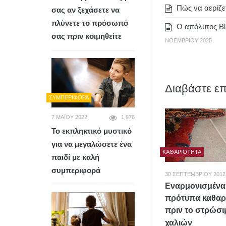
Πώς να αερίζετ
σας αν ξεχάσετε να
πλύνετε το πρόσωπό
Ο απόλυτος Bla
σας πριν κοιμηθείτε
ΝΟΕΜΒΡΊΟΥ 2025
Διαβάστε επ
ΣΥΜΠΕΡΙΦΟΡΆ
7 ΜΑΪ́ΟΥ 2022
1,976
Το εκπληκτικό μυστικό
για να μεγαλώσετε ένα
ΚΑΘΑΡΙΌΤΗΤΑ
παιδί με καλή
συμπεριφορά
30 ΣΕΠΤΕΜΒΡΊΟΥ 2012
Εναρμονισμένα
πρότυπα καθαρ
πριν το στρώσι
χαλιών