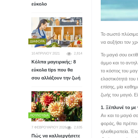
εύκολο
Το σωστό πλύσιμο 
ΔΙΆΦΟΡΑ
να αυξήσει τον χρ
10 ΑΠΡΙΛΊΟΥ 2021
2,814
Το μαγιό σου εκτί
Κόλπα μαγειρικής: 8
άμμο και το αντηλ
εύκολα tips που θα
το κόστος του μαγι
σου αλλάξουν την ζωή
ελαστικότητά του 
επίσης, μία καθημ
ζωής του μαγιό. Ε
1. Ξέπλυνέ το με
Αν και το μαγιό σ
ΛΟΥΛΟΎΔΙΑ
φοράς, θα πρέπει
7 ΦΕΒΡΟΥΑΡΊΟΥ 2026
2,635
ηλιοθεραπεία. Έτ
Πώς να καλλιεργήσετε