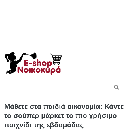
Skip
to
content
Μάθετε στα παιδιά οικονομία: Κάντε
το σούπερ μάρκετ το πιο χρήσιμο
παιχνίδι της εβδομάδας