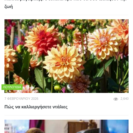
ζωή
ΛΟΥΛΟΎΔΙΑ
7 ΦΕΒΡΟΥΑΡΊΟΥ 2026
2,640
Πώς να καλλιεργήσετε ντάλιες