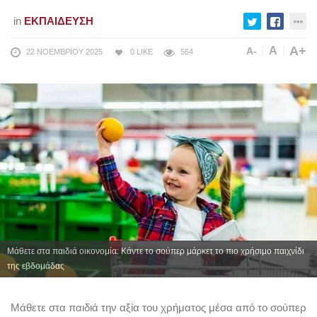
in
ΕΚΠΑΊΔΕΥΣΗ
A+
A
A-
22 ΝΟΕΜΒΡΊΟΥ 2025
0
LIKE
564
Μάθετε στα παιδιά οικονομία: Κάντε το σούπερ μάρκετ το πιο χρήσιμο παιχνίδι
της εβδομάδας
Μάθετε στα παιδιά την αξία του χρήματος μέσα από το σούπερ