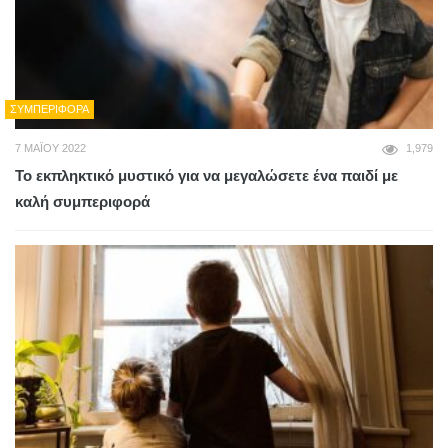
ΣΥΜΠΕΡΙΦΟΡΆ
7 ΜΑΪ́ΟΥ 2022
1,979
Το εκπληκτικό μυστικό για να μεγαλώσετε ένα παιδί με
καλή συμπεριφορά