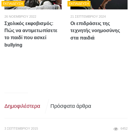
ΕΚΠΑΊΔΕΥΣΗ
ΕΚΠΑΊΔΕΥΣΗ
26 ΝΟΕΜΒΡΊΟΥ 2022
21 ΣΕΠΤΕΜΒΡΊΟΥ 2024
Σχολικός εκφοβισμός:
Οι επιδράσεις της
Πώς να αντιμετωπίσετε
τεχνητής νοημοσύνης
το παιδί που ασκεί
στα παιδιά
bullying
Δημοφιλέστερα
Πρόσφατα άρθρα
3 ΣΕΠΤΕΜΒΡΊΟΥ 2015
6452