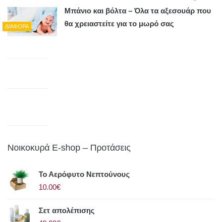
Μπάνιο και βόλτα – Όλα τα αξεσουάρ που
θα χρειαστείτε για το μωρό σας
ΔΙΆΦΟΡΑ
Νοικοκυρά E-shop – Προτάσεις
Το Αερόφυτο Νεπτούνους
10.00€
Σετ απολέπισης