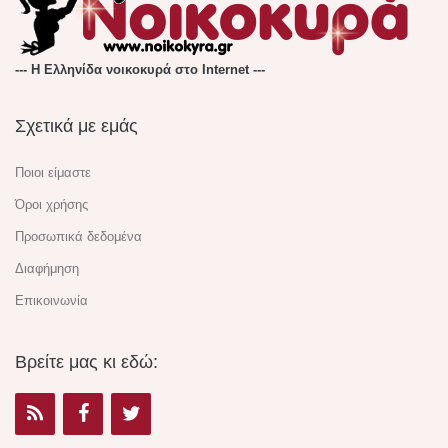
--- Η Ελληνίδα νοικοκυρά στο Internet ---
Σχετικά με εμάς
Ποιοι είμαστε
Όροι χρήσης
Προσωπικά δεδομένα
Διαφήμηση
Επικοινωνία
Βρείτε μας κι εδώ: