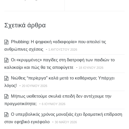
Σχετικά άρθρα
Phubbing: Η ψηφιακή «αδιαφορία» που απειλεί τις
ανθρώπινες σχέσεις
-
1 ΑΥΓΟΎΣΤΟΥ 2026
Οι «κρυμμένες» παγίδες στη διατροφή των παιδιών το
καλοκαίρι και πώς θα τις αποφύγετε
-
18 ΙΟΥΛΊΟΥ 2026
Νιώθεις “περίεργα” καλά μετά το καθάρισμα; Υπάρχει
λόγος!
-
20 ΙΟΥΝΊΟΥ 2026
Μήπως υιοθετούμε σκυλιά επειδή δεν αντέχουμε την
πραγματικότητα;
-
6 ΙΟΥΝΊΟΥ 2026
Ο υπερβολικός χρόνος μοναξιάς έχει δραματική επίδραση
στον εφηβικό εγκέφαλο
-
30 ΜΑΪ́ΟΥ 2026