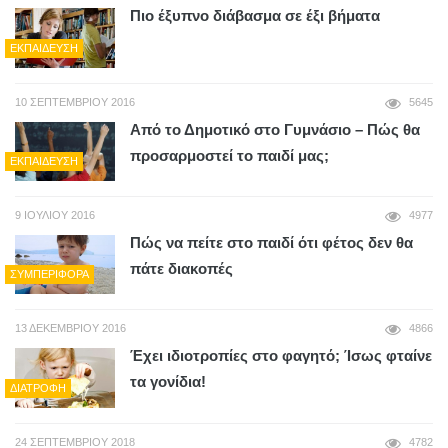
Πιο έξυπνο διάβασμα σε έξι βήματα
ΕΚΠΑΊΔΕΥΣΗ
10 ΣΕΠΤΕΜΒΡΊΟΥ 2016
5645
Από το Δημοτικό στο Γυμνάσιο – Πώς θα
προσαρμοστεί το παιδί μας;
ΕΚΠΑΊΔΕΥΣΗ
9 ΙΟΥΛΊΟΥ 2016
4977
Πώς να πείτε στο παιδί ότι φέτος δεν θα
πάτε διακοπές
ΣΥΜΠΕΡΙΦΟΡΆ
13 ΔΕΚΕΜΒΡΊΟΥ 2016
4866
Έχει ιδιοτροπίες στο φαγητό; Ίσως φταίνε
τα γονίδια!
ΔΙΑΤΡΟΦΉ
24 ΣΕΠΤΕΜΒΡΊΟΥ 2018
4782