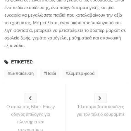
ένα πεδίο εκπαίδευσης, ένα παιχνίδι στρατηγικής και μια
ευκαιρία να μεγαλώσετε παιδιά που καταλαβαίνουν την αξία
του χρήματος. Με μια λίστα, έναν μικρό προϋπολογισμό και
λίγη φαντασία, μπορείτε να μετατρέψετε το σούπερ μάρκετ σε
σχολείο ζωής, γεμάτο χαμόγελα, μαθηματικά και οικονομική
εξυπνάδα.
ΕΤΙΚΈΤΕΣ:
Εκπαίδευση
Παιδί
Συμπεριφορά
Ο απόλυτος Black Friday
10 απαράβατοι κανόνες
οδηγός επιλογής για
για τον τέλειο κουραμπιέ
πλυντήρια και
στεγνωτήρια