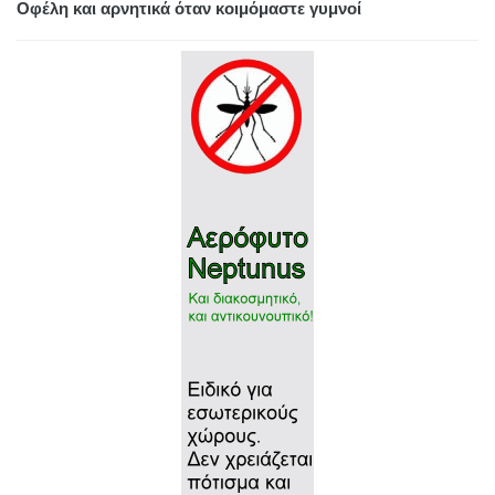
Οφέλη και αρνητικά όταν κοιμόμαστε γυμνοί