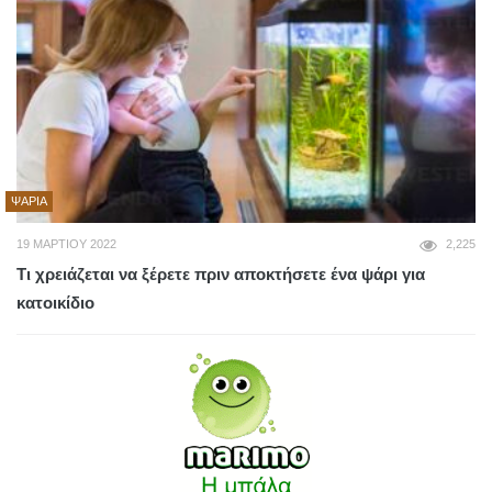
ΨΆΡΙΑ
19 ΜΑΡΤΊΟΥ 2022
2,225
Τι χρειάζεται να ξέρετε πριν αποκτήσετε ένα ψάρι για
κατοικίδιο