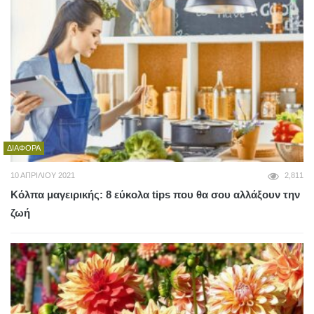
ΔΙΆΦΟΡΑ
10 ΑΠΡΙΛΊΟΥ 2021
2,811
Κόλπα μαγειρικής: 8 εύκολα tips που θα σου αλλάξουν την
ζωή