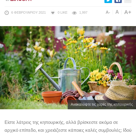
A+
A
A-
6 ΦΕΒΡΟΥΑΡΊΟΥ 2021
0
LIKE
1,997
Ανακαλύψτε τις χαρές της κηπουρικής
Είστε λάτρεις της κηπουρικής, αλλά βρίσκεστε ακόμα σε
αρχικό επίπεδο, και χρειάζεστε κάποιες καλές συμβουλές; Ιδού