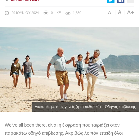
A+
A
A-
29 ΙΟΥΝΊΟΥ 2024
0
LIKE
1,350
Διακοπές με τους γονείς (ή τα πεθερικά) – Οδηγός επιβίωσης
We’ve all been there, είναι η έκφραση που ταιριάζει στον
παρακάτω οδηγό επιβίωσης. Ακριβώς λοιπόν επειδή όλοι