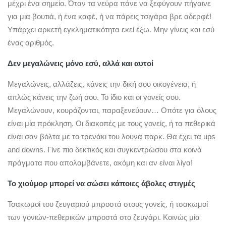
μέχρι ένα σημείο. Όταν τα νεύρα πάνε να ξεφύγουν πήγαινε
για μια βουτιά, ή ένα καφέ, ή να πάρεις τσιγάρα βρε αδερφέ!
Υπάρχει αρκετή εγκληματικότητα εκεί έξω. Μην γίνεις και εσύ
ένας αριθμός.
Δεν μεγαλώνεις μόνο εσύ, αλλά και αυτοί
Μεγαλώνεις, αλλάζεις, κάνεις την δική σου οικογένεια, ή
απλώς κάνεις την ζωή σου. Το ίδιο και οι γονείς σου.
Μεγαλώνουν, κουράζονται, παραξενεύουν… Οπότε για όλους
είναι μία πρόκληση. Οι διακοπές με τους γονείς, ή τα πεθερικά
είναι σαν βόλτα με το τρενάκι του λουνα παρκ. Θα έχει τα ups
and downs. Γίνε πιο δεκτικός και συγκεντρώσου στα κοινά
πράγματα που απολαμβάνετε, ακόμη και αν είναι λίγα!
Το χιούμορ μπορεί να σώσει κάποιες άβολες στιγμές
Τσακωμοί του ζευγαριού μπροστά στους γονείς, ή τσακωμοί
των γονιών-πεθερικών μπροστά στο ζευγάρι. Κοινώς μία