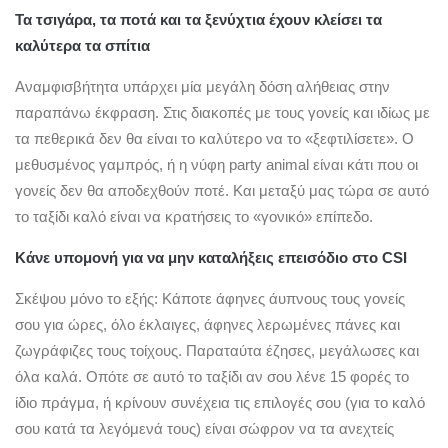
Τα τσιγάρα, τα ποτά και τα ξενύχτια έχουν κλείσει τα
καλύτερα τα σπίτια
Αναμφισβήτητα υπάρχει μία μεγάλη δόση αλήθειας στην
παραπάνω έκφραση. Στις διακοπές με τους γονείς και ιδίως με
τα πεθερικά δεν θα είναι το καλύτερο να το «ξεφτιλίσετε». Ο
μεθυσμένος γαμπρός, ή η νύφη party animal είναι κάτι που οι
γονείς δεν θα αποδεχθούν ποτέ. Και μεταξύ μας τώρα σε αυτό
το ταξίδι καλό είναι να κρατήσεις το «γονικό» επίπεδο.
Κάνε υπομονή για να μην καταλήξεις επεισόδιο στο CSI
Σκέψου μόνο το εξής: Κάποτε άφηνες άυπνους τους γονείς
σου για ώρες, όλο έκλαιγες, άφηνες λερωμένες πάνες και
ζωγράφιζες τους τοίχους. Παραταύτα έζησες, μεγάλωσες και
όλα καλά. Οπότε σε αυτό το ταξίδι αν σου λένε 15 φορές το
ίδιο πράγμα, ή κρίνουν συνέχεια τις επιλογές σου (για το καλό
σου κατά τα λεγόμενά τους) είναι σώφρον να τα ανεχτείς