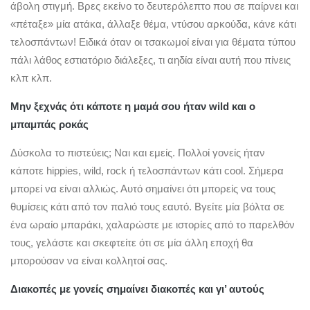
άβολη στιγμή. Βρες εκείνο το δευτερόλεπτο που σε παίρνει και
«πέταξε» μία ατάκα, άλλαξε θέμα, ντύσου αρκούδα, κάνε κάτι
τελοσπάντων! Ειδικά όταν οι τσακωμοί είναι για θέματα τύπου
πάλι λάθος εστιατόριο διάλεξες, τι αηδία είναι αυτή που πίνεις
κλπ κλπ.
Μην ξεχνάς ότι κάποτε η μαμά σου ήταν wild και ο
μπαμπάς ροκάς
Δύσκολα το πιστεύεις; Ναι και εμείς. Πολλοί γονείς ήταν
κάποτε hippies, wild, rock ή τελοσπάντων κάτι cool. Σήμερα
μπορεί να είναι αλλιώς. Αυτό σημαίνει ότι μπορείς να τους
θυμίσεις κάτι από τον παλιό τους εαυτό. Βγείτε μία βόλτα σε
ένα ωραίο μπαράκι, χαλαρώστε με ιστορίες από το παρελθόν
τους, γελάστε και σκεφτείτε ότι σε μία άλλη εποχή θα
μπορούσαν να είναι κολλητοί σας.
Διακοπές με γονείς σημαίνει διακοπές και γι’ αυτούς