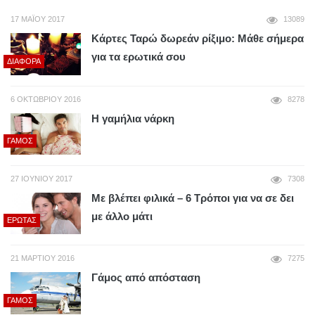
17 ΜΑΪ́ΟΥ 2017
13089
Κάρτες Ταρώ δωρεάν ρίξιμο: Μάθε σήμερα
για τα ερωτικά σου
ΔΙΆΦΟΡΑ
6 ΟΚΤΩΒΡΊΟΥ 2016
8278
Η γαμήλια νάρκη
ΓΆΜΟΣ
27 ΙΟΥΝΊΟΥ 2017
7308
Με βλέπει φιλικά – 6 Τρόποι για να σε δει
με άλλο μάτι
ΈΡΩΤΑΣ
21 ΜΑΡΤΊΟΥ 2016
7275
Γάμος από απόσταση
ΓΆΜΟΣ