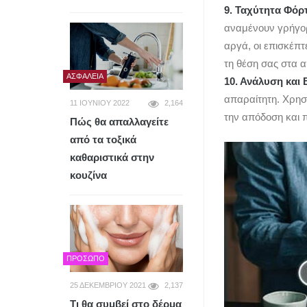
9. Ταχύτητα Φό
αναμένουν γρήγορ
αργά, οι επισκέπ
τη θέση σας στα 
ΑΣΦΆΛΕΙΑ
10. Ανάλυση και
απαραίτητη. Χρησ
11 ΙΟΥΝΊΟΥ 2022
2,164
την απόδοση και 
Πώς θα απαλλαγείτε
από τα τοξικά
καθαριστικά στην
κουζίνα
ΠΡΌΣΩΠΟ
25 ΔΕΚΕΜΒΡΊΟΥ 2021
2,137
Τι θα συμβεί στο δέρμα