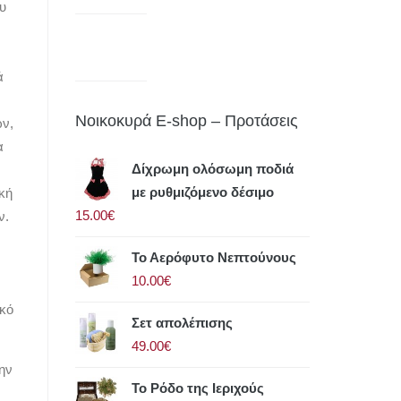
υ
ά
Νοικοκυρά E-shop – Προτάσεις
ων,
α
Δίχρωμη ολόσωμη ποδιά
με ρυθμιζόμενο δέσιμο
κή
15.00€
ν.
Το Αερόφυτο Νεπτούνους
10.00€
ικό
Σετ απολέπισης
49.00€
την
Το Ρόδο της Ιεριχούς