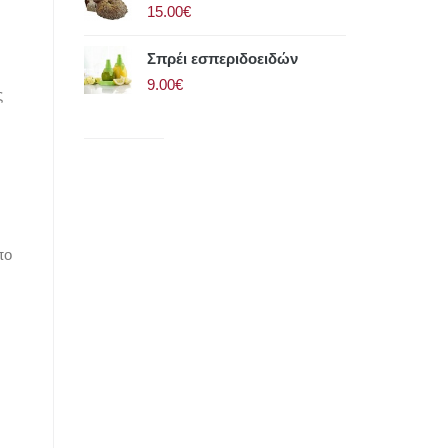
15.00€
Σπρέι εσπεριδοειδών
9.00€
ς
πο