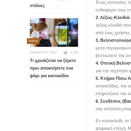
Ένας ιστότοπος π
ντάλιες
ενδιαφέρει τους ε
2. Λέξεις-Κλειδιά:
λέξεις-κλειδιά πο
από τους χρήστες
3. Βελτιστοποίη
ΨΆΡΙΑ
μετα-περιγραφών, 
19 ΜΑΡΤΊΟΥ 2022
2,220
βελτιώσετε την αν
Τι χρειάζεται να ξέρετε
4. Οπτική Βελτι
πριν αποκτήσετε ένα
για την ταχύτητα 
ψάρι για κατοικίδιο
5. Κτήριο Πίσω Α
ιστοσελίδας, την 
επηρεάζουν την αξ
6. Συνδέσεις (Bac
σας ιστότοπο μπορ
Εν κατακλείδι, το
ψηφιακή εποχή. Μ