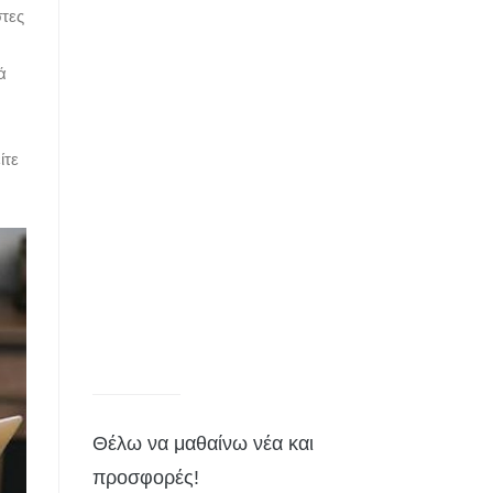
στες
ά
ίτε
Θέλω να μαθαίνω νέα και
προσφορές!