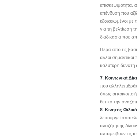
επισκεψιμότητα, α
επένδυση που αξίζ
εξοικειωμένοι με 
για τη βελτίωση τ
διαδικασία που α
Πέρα από τις βασ
άλλοι σημαντικοί 
καλύτερη δυνατή 
7. Κοινωνικά Δίκ
που αλληλεπιδράτε
όπως οι κοινοποιή
θετικά την αναζητ
8. Κινητός Φιλικ
λειτουργεί αποτελ
αναζήτησης δίνου
ανταμείβουν τις κι