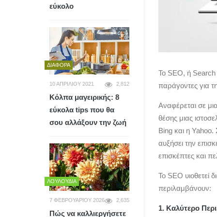
εύκολο
ΔΙΆΦΟΡΑ
Το SEO, ή Search 
10 ΑΠΡΙΛΊΟΥ 2021
2,812
παράγοντες για τη
Κόλπα μαγειρικής: 8
Αναφέρεται σε μι
εύκολα tips που θα
θέσης μιας ιστοσ
σου αλλάξουν την ζωή
Bing και η Yahoo.
αυξήσει την επισκ
επισκέπτες και πε
Το SEO υιοθετεί δ
ΛΟΥΛΟΎΔΙΑ
περιλαμβάνουν:
7 ΦΕΒΡΟΥΑΡΊΟΥ 2026
2,635
1. Καλύτερο Περ
Πώς να καλλιεργήσετε