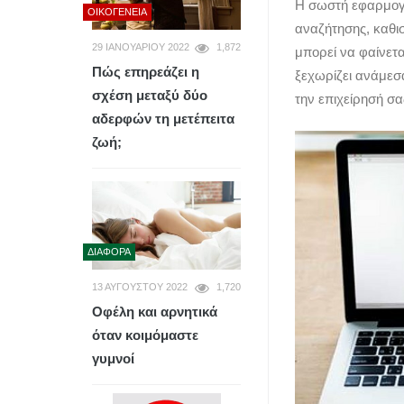
Η σωστή εφαρμογή
ΟΙΚΟΓΈΝΕΙΑ
αναζήτησης, καθι
29 ΙΑΝΟΥΑΡΊΟΥ 2022
1,872
μπορεί να φαίνετα
Πώς επηρεάζει η
ξεχωρίζει ανάμεσ
σχέση μεταξύ δύο
την επιχείρησή σα
αδερφών τη μετέπειτα
ζωή;
ΔΙΆΦΟΡΑ
13 ΑΥΓΟΎΣΤΟΥ 2022
1,720
Οφέλη και αρνητικά
όταν κοιμόμαστε
γυμνοί