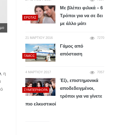
Με βλέπει φιλικά – 6
Τρόποι για να σε δει
ΈΡΩΤΑΣ
με άλλο μάτι
σμο
21 ΜΑΡΤΊΟΥ 2016
7270
Γάμος από
απόσταση
ΓΆΜΟΣ
4 ΜΑΡΤΊΟΥ 2017
7057
e
, η
Έξι, επιστημονικά
α
αποδεδειγμένοι,
πό
ΣΥΜΠΕΡΙΦΟΡΆ
τρόποι για να γίνετε
πιο ελκυστικοί