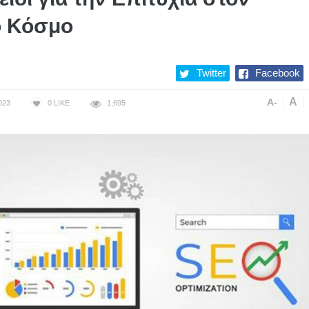
ό Κόσμο
Twitter
Facebook
A
A-
023
0
LIKE
1,695