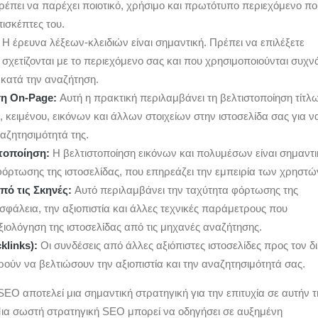
ρέπει να παρέχει ποιοτικό, χρήσιμο και πρωτότυπο περιεχόμενο πο
πισκέπτες του.
Η έρευνα λέξεων-κλειδιών είναι σημαντική. Πρέπει να επιλέξετε
υ σχετίζονται με το περιεχόμενο σας και που χρησιμοποιούνται συχν
 κατά την αναζήτηση.
ση On-Page:
Αυτή η πρακτική περιλαμβάνει τη βελτιστοποίηση τίτλ
κειμένου, εικόνων και άλλων στοιχείων στην ιστοσελίδα σας για ν
αζητησιμότητά της.
στοποίηση:
Η βελτιστοποίηση εικόνων και πολυμέσων είναι σημαντι
φόρτωσης της ιστοσελίδας, που επηρεάζει την εμπειρία των χρηστώ
πό τις Σκηνές:
Αυτό περιλαμβάνει την ταχύτητα φόρτωσης της
ασφάλεια, την αξιοπιστία και άλλες τεχνικές παράμετρους που
ιολόγηση της ιστοσελίδας από τις μηχανές αναζήτησης.
klinks):
Οι συνδέσεις από άλλες αξιόπιστες ιστοσελίδες προς τον δ
ούν να βελτιώσουν την αξιοπιστία και την αναζητησιμότητά σας.
 SEO αποτελεί μια σημαντική στρατηγική για την επιτυχία σε αυτήν 
ια σωστή στρατηγική SEO μπορεί να οδηγήσει σε αυξημένη