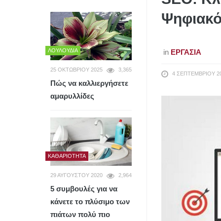
Ψηφιακ
ΛΟΥΛΟΎΔΙΑ
in
ΕΡΓΑΣΊΑ
25 ΟΚΤΩΒΡΊΟΥ 2025
3,365
4 ΣΕΠΤΕΜΒΡΊΟΥ 2
Πώς να καλλιεργήσετε
αμαρυλλίδες
ΚΑΘΑΡΙΌΤΗΤΑ
29 ΑΥΓΟΎΣΤΟΥ 2020
2,964
5 συμβουλές για να
κάνετε το πλύσιμο των
πιάτων πολύ πιο