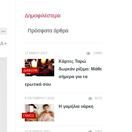
Δημοφιλέστερα
Πρόσφατα άρθρα
A+
17 ΜΑΪ́ΟΥ 2017
13085
Κάρτες Ταρώ
δωρεάν ρίξιμο: Μάθε
ΔΙΆΦΟΡΑ
σήμερα για τα
ερωτικά σου
6 ΟΚΤΩΒΡΊΟΥ 2016
8272
Η γαμήλια νάρκη
ΓΆΜΟΣ
27 ΙΟΥΝΊΟΥ 2017
7307