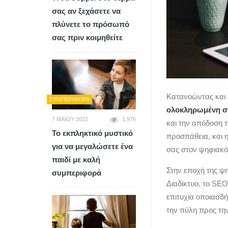
σας αν ξεχάσετε να
πλύνετε το πρόσωπό
σας πριν κοιμηθείτε
Κατανοώντας και 
ΣΥΜΠΕΡΙΦΟΡΆ
ολοκληρωμένη σ
7 ΜΑΪ́ΟΥ 2022
1,976
και την απόδοση τ
Το εκπληκτικό μυστικό
προσπάθεια, και η
για να μεγαλώσετε ένα
σας στον ψηφιακό
παιδί με καλή
Στην εποχή της ψ
συμπεριφορά
Διαδίκτυο, το SEO
επιτυχία οποιασδή
την πύλη προς τη