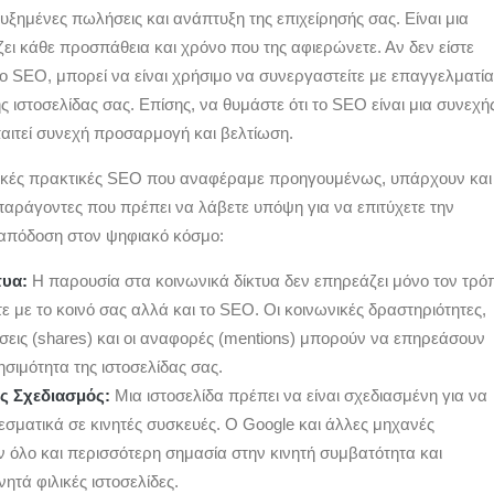
υξημένες πωλήσεις και ανάπτυξη της επιχείρησής σας. Είναι μια
ει κάθε προσπάθεια και χρόνο που της αφιερώνετε. Αν δεν είστε
το SEO, μπορεί να είναι χρήσιμο να συνεργαστείτε με επαγγελματία
ης ιστοσελίδας σας. Επίσης, να θυμάστε ότι το SEO είναι μια συνεχή
παιτεί συνεχή προσαρμογή και βελτίωση.
ικές πρακτικές SEO που αναφέραμε προηγουμένως, υπάρχουν και
παράγοντες που πρέπει να λάβετε υπόψη για να επιτύχετε την
απόδοση στον ψηφιακό κόσμο:
τυα:
Η παρουσία στα κοινωνικά δίκτυα δεν επηρεάζει μόνο τον τρό
 με το κοινό σας αλλά και το SEO. Οι κοινωνικές δραστηριότητες,
σεις (shares) και οι αναφορές (mentions) μπορούν να επηρεάσουν
ησιμότητα της ιστοσελίδας σας.
ός Σχεδιασμός:
Μια ιστοσελίδα πρέπει να είναι σχεδιασμένη για να
εσματικά σε κινητές συσκευές. Ο Google και άλλες μηχανές
ν όλο και περισσότερη σημασία στην κινητή συμβατότητα και
νητά φιλικές ιστοσελίδες.