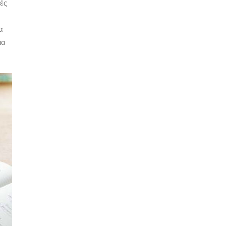
ές
α
ια