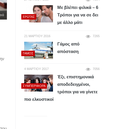
Με βλέπει φιλικά – 6
Τρόποι για να σε δει
ειά
ΈΡΩΤΑΣ
με άλλο μάτι
21 ΜΑΡΤΊΟΥ 2016
7265
Γάμος από
απόσταση
ΓΆΜΟΣ
την
4 ΜΑΡΤΊΟΥ 2017
7056
Έξι, επιστημονικά
αποδεδειγμένοι,
ΣΥΜΠΕΡΙΦΟΡΆ
τρόποι για να γίνετε
πιο ελκυστικοί
 σου