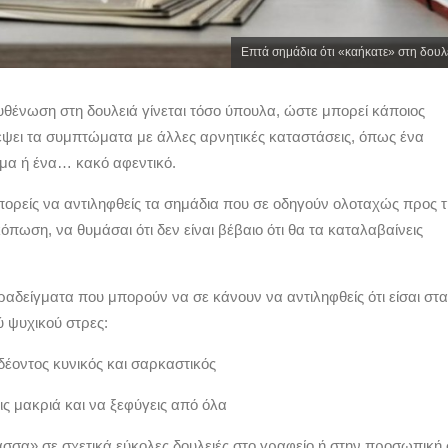
Επτά σημάδια ότι «καήκατε» στη δουλ
υθένωση στη δουλειά γίνεται τόσο ύπουλα, ώστε μπορεί κάποιος
ψει τα συμπτώματα με άλλες αρνητικές καταστάσεις, όπως ένα
μα ή ένα… κακό αφεντικό.
μπορείς να αντιληφθείς τα σημάδια που σε οδηγούν ολοταχώς προς 
πωση, να θυμάσαι ότι δεν είναι βέβαιο ότι θα τα καταλαβαίνεις
αδείγματα που μπορούν να σε κάνουν να αντιληφθείς ότι είσαι στα
 ψυχικού στρες:
 δέοντος κυνικός και σαρκαστικός
εις μακριά και να ξεφύγεις από όλα
λασσα» σε σχετικά εύκολες δουλειές στο γραφείο ή στην προσωπική