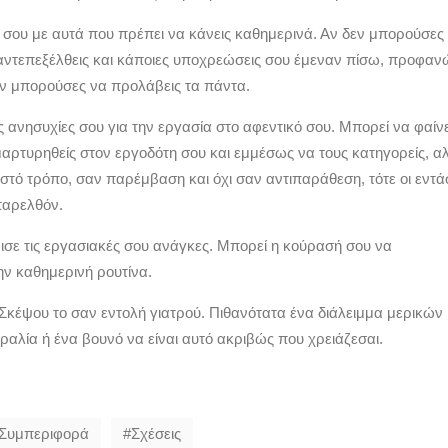
α σου με αυτά που πρέπει να κάνεις καθημερινά. Αν δεν μπορούσες
αντεπεξέλθεις και κάποιες υποχρεώσεις σου έμεναν πίσω, προφαν
δεν μπορούσες να προλάβεις τα πάντα.
ς ανησυχίες σου για την εργασία στο αφεντικό σου. Μπορεί να φαίν
αρτυρηθείς στον εργοδότη σου και εμμέσως να τους κατηγορείς, α
ωστό τρόπο, σαν παρέμβαση και όχι σαν αντιπαράθεση, τότε οι εντά
παρελθόν.
σε τις εργασιακές σου ανάγκες. Μπορεί η κούρασή σου να
ην καθημερινή ρουτίνα.
 Σκέψου το σαν εντολή γιατρού. Πιθανότατα ένα διάλειμμα μερικών
αλία ή ένα βουνό να είναι αυτό ακριβώς που χρειάζεσαι.
Συμπεριφορά
Σχέσεις