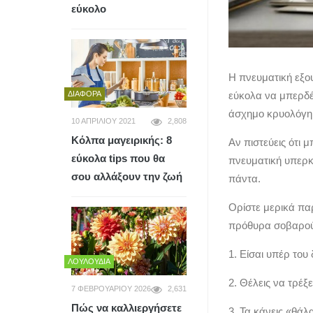
εύκολο
Η πνευματική εξο
ΔΙΆΦΟΡΑ
εύκολα να μπερδέ
άσχημο κρυολόγη
10 ΑΠΡΙΛΊΟΥ 2021
2,808
Κόλπα μαγειρικής: 8
Αν πιστεύεις ότι 
εύκολα tips που θα
πνευματική υπερκό
σου αλλάξουν την ζωή
πάντα.
Ορίστε μερικά παρ
πρόθυρα σοβαρού
1. Είσαι υπέρ του
ΛΟΥΛΟΎΔΙΑ
2. Θέλεις να τρέξ
7 ΦΕΒΡΟΥΑΡΊΟΥ 2026
2,631
Πώς να καλλιεργήσετε
3. Τα κάνεις «θά