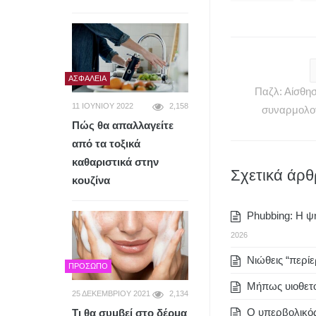
ΑΣΦΆΛΕΙΑ
Παζλ: Αίσθη
11 ΙΟΥΝΊΟΥ 2022
2,158
συναρμολο
Πώς θα απαλλαγείτε
από τα τοξικά
καθαριστικά στην
Σχετικά άρ
κουζίνα
Phubbing: Η ψη
2026
Νιώθεις “περίε
ΠΡΌΣΩΠΟ
Μήπως υιοθετο
25 ΔΕΚΕΜΒΡΊΟΥ 2021
2,134
Ο υπερβολικός
Τι θα συμβεί στο δέρμα