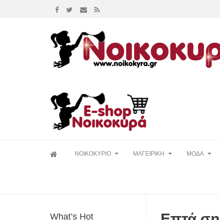
Skip
ΝΟΙΚΟΚΥΡΙΟ
ΜΑΓΕΙΡΙΚΗ
ΜΟΔΑ
to
content
Επτά ση
What’s Hot