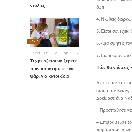
ντάλιες
ζωή
4. Νιώθεις διαρκ
5. Είσαι συνέχει
ΨΆΡΙΑ
6. Αμφισβητείς το
19 ΜΑΡΤΊΟΥ 2022
2,217
7. Είσαι άρρωστο
Τι χρειάζεται να ξέρετε
Πώς θα νιώσεις 
πριν αποκτήσετε ένα
ψάρι για κατοικίδιο
Αν η απάντηση σε
αυτά ήταν «ναι», 
Δοκίμασε ένα ή κ
– Προσπάθησε να 
– Επιβράβευσε τον
παράσταση, συναυλ