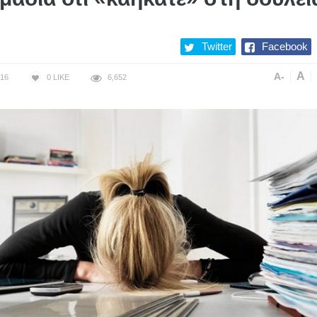
Twitter
Facebook
A
A-
16
0
LIKE
6,652