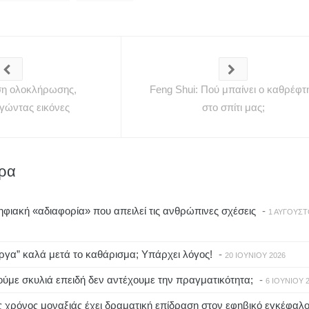
ση ολοκλήρωσης,
Feng Shui: Πού μπαίνει ο καθρέφτ
γώντας εικόνες
στο σπίτι μας;
θρα
φιακή «αδιαφορία» που απειλεί τις ανθρώπινες σχέσεις
-
1 ΑΥΓΟΎΣ
ργα” καλά μετά το καθάρισμα; Υπάρχει λόγος!
-
20 ΙΟΥΝΊΟΥ 2026
ύμε σκυλιά επειδή δεν αντέχουμε την πραγματικότητα;
-
6 ΙΟΥΝΊΟΥ 
 χρόνος μοναξιάς έχει δραματική επίδραση στον εφηβικό εγκέφαλ