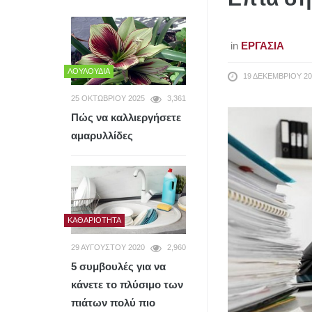
in
ΕΡΓΑΣΊΑ
ΛΟΥΛΟΎΔΙΑ
19 ΔΕΚΕΜΒΡΊΟΥ 20
25 ΟΚΤΩΒΡΊΟΥ 2025
3,361
Πώς να καλλιεργήσετε
αμαρυλλίδες
ΚΑΘΑΡΙΌΤΗΤΑ
29 ΑΥΓΟΎΣΤΟΥ 2020
2,960
5 συμβουλές για να
κάνετε το πλύσιμο των
πιάτων πολύ πιο