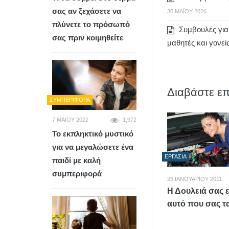
σας αν ξεχάσετε να
30 ΜΑΪ́ΟΥ 2026
πλύνετε το πρόσωπό
Συμβουλές για 
σας πριν κοιμηθείτε
μαθητές και γονείς
Διαβάστε επ
ΣΥΜΠΕΡΙΦΟΡΆ
7 ΜΑΪ́ΟΥ 2022
1,972
Το εκπληκτικό μυστικό
για να μεγαλώσετε ένα
ΕΡΓΑΣΊΑ
παιδί με καλή
συμπεριφορά
23 ΙΑΝΟΥΑΡΊΟΥ 2011
Η Δουλειά σας ε
αυτό που σας τα