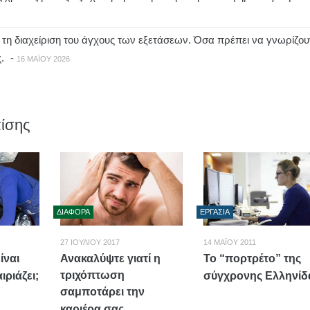
τη διαχείριση του άγχους των εξετάσεων. Όσα πρέπει να γνωρίζου
.
-
16 ΜΑΪ́ΟΥ 2026
ίσης
ΔΙΆΦΟΡΑ
ΕΡΓΑΣΊΑ
27 ΙΟΥΛΊΟΥ 2017
14 ΜΑΪ́ΟΥ 2011
ίναι
Ανακαλύψτε γιατί η
Το “πορτρέτο” της
τριχόπτωση
ιριάζει;
σύγχρονης Ελληνίδ
σαμποτάρει την
καριέρα σας