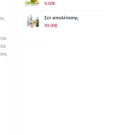
9.00€
Σετ απολέπισης
ώς
49.00€
εται
λλά
σεις