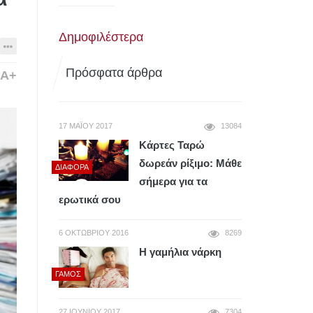
Δημοφιλέστερα
Πρόσφατα άρθρα
A+
17 ΜΑΪ́ΟΥ 2017
13084
Κάρτες Ταρώ
δωρεάν ρίξιμο: Μάθε
ΔΙΆΦΟΡΑ
σήμερα για τα
ερωτικά σου
6 ΟΚΤΩΒΡΊΟΥ 2016
8269
Η γαμήλια νάρκη
ΓΆΜΟΣ
27 ΙΟΥΝΊΟΥ 2017
7304