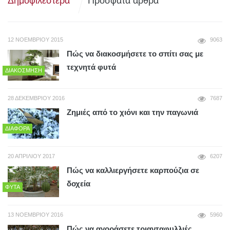
Δημοφιλέστερα
Πρόσφατα άρθρα
12 ΝΟΕΜΒΡΊΟΥ 2015
9063
Πώς να διακοσμήσετε το σπίτι σας με
τεχνητά φυτά
ΔΙΑΚΌΣΜΗΣΗ
28 ΔΕΚΕΜΒΡΊΟΥ 2016
7687
Ζημιές από το χιόνι και την παγωνιά
ΔΙΆΦΟΡΑ
20 ΑΠΡΙΛΊΟΥ 2017
6207
Πώς να καλλιεργήσετε καρπούζια σε
δοχεία
ΦΥΤΆ
13 ΝΟΕΜΒΡΊΟΥ 2016
5960
Πώς να αγοράσετε τριανταφυλλιές