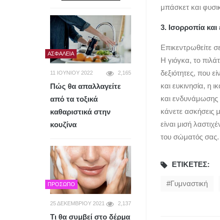
μπάσκετ και φυσικ
3. Ισορροπία και
Επικεντρωθείτε σε
ΑΣΦΆΛΕΙΑ
Η γιόγκα, το πιλάτ
δεξιότητες, που ε
11 ΙΟΥΝΊΟΥ 2022
2,165
και ευκινησία, η 
Πώς θα απαλλαγείτε
και ενδυνάμωσης θ
από τα τοξικά
κάνετε ασκήσεις μ
καθαριστικά στην
είναι μισή λαστιχ
κουζίνα
του σώματός σας.
ΕΤΙΚΈΤΕΣ:
Γυμναστική
ΠΡΌΣΩΠΟ
25 ΔΕΚΕΜΒΡΊΟΥ 2021
2,137
Τι θα συμβεί στο δέρμα