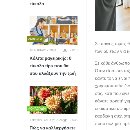
εύκολο
ΔΙΆΦΟΡΑ
Σε ποιους τομείς
10 ΑΠΡΙΛΊΟΥ 2021
2,813
των 60 ετών για κ
Κόλπα μαγειρικής: 8
Σε κάθε άνθρωπο 
εύκολα tips που θα
Όταν είσαι συνταξ
σου αλλάξουν την ζωή
κάντε το να είναι
χρησιμοποιείτε έ
σας, κάτι που δίν
κάνατε αρκετή γυ
ουσιαστικά αφαιρε
ΛΟΥΛΟΎΔΙΑ
καρδιακή συχνότητ
7 ΦΕΒΡΟΥΑΡΊΟΥ 2026
2,635
πόσο σκληρά πρέπ
Πώς να καλλιεργήσετε