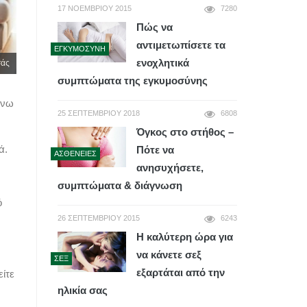
17 ΝΟΕΜΒΡΊΟΥ 2015
7280
Πώς να
αντιμετωπίσετε τα
ΕΓΚΥΜΟΣΎΝΗ
ενοχλητικά
σάς
συμπτώματα της εγκυμοσύνης
άνω
25 ΣΕΠΤΕΜΒΡΊΟΥ 2018
6808
Όγκος στο στήθος –
ά.
Πότε να
ΑΣΘΈΝΕΙΕΣ
ανησυχήσετε,
συμπτώματα & διάγνωση
ό
26 ΣΕΠΤΕΜΒΡΊΟΥ 2015
6243
ν
Η καλύτερη ώρα για
να κάνετε σεξ
ΣΕΞ
εξαρτάται από την
είτε
ηλικία σας