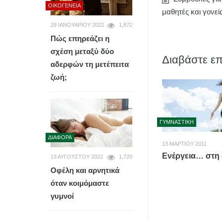
ΟΙΚΟΓΈΝΕΙΑ
μαθητές και γονείς
29 ΙΑΝΟΥΑΡΊΟΥ 2022
1,872
Πώς επηρεάζει η
σχέση μεταξύ δύο
Διαβάστε επ
αδερφών τη μετέπειτα
ζωή;
ΓΥΜΝΑΣΤΙΚΉ
ΔΙΆΦΟΡΑ
13 ΜΑΡΤΊΟΥ 2011
Ενέργεια… στη 
13 ΑΥΓΟΎΣΤΟΥ 2022
1,720
Οφέλη και αρνητικά
όταν κοιμόμαστε
γυμνοί