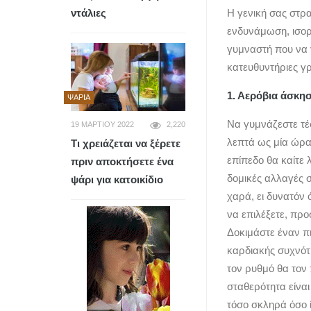
ντάλιες
Η γενική σας στρα
ενδυνάμωση, ισορ
γυμναστή που να 
κατευθυντήριες γ
1. Αερόβια άσκη
ΨΆΡΙΑ
Να γυμνάζεστε τέσ
19 ΜΑΡΤΊΟΥ 2022
2,220
λεπτά ως μία ώρα
Τι χρειάζεται να ξέρετε
επίπεδο θα καίτε 
πριν αποκτήσετε ένα
δομικές αλλαγές 
ψάρι για κατοικίδιο
χαρά, ει δυνατόν 
να επιλέξετε, πρ
Δοκιμάστε έναν π
καρδιακής συχνότ
τον ρυθμό θα τον 
σταθερότητα είναι
τόσο σκληρά όσο ί