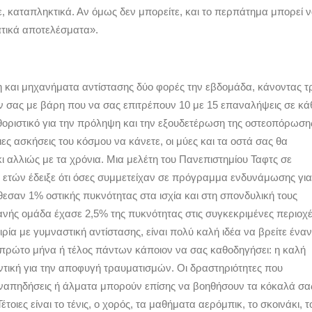
ε, καταπληκτικά. Αν όμως δεν μπορείτε, και το περπάτημα μπορεί 
ατικά αποτελέσματα».
 και μηχανήματα αντίστασης δύο φορές την εβδομάδα, κάνοντας τ
 σας με βάρη που να σας επιτρέπουν 10 με 15 επαναλήψεις σε κά
αθοριστικό για την πρόληψη και την εξουδετέρωση της οστεοπόρωση
βιες ασκήσεις του κόσμου να κάνετε, οι μύες και τα οστά σας θα
ι αλλιώς με τα χρόνια. Μια μελέτη του Πανεπιστημίου Ταφτς σε
0 ετών έδειξε ότι όσες συμμετείχαν σε πρόγραμμα ενδυνάμωσης για
εσαν 1% οστικής πυκνότητας στα ισχία και στη σπονδυλική τους
ανής ομάδα έχασε 2,5% της πυκνότητας στις συγκεκριμένες περιοχέ
ιρία με γυμναστική αντίστασης, είναι πολύ καλή ιδέα να βρείτε έναν
 πρώτο μήνα ή τέλος πάντων κάποιον να σας καθοδηγήσει: η καλή
ντική για την αποφυγή τραυματισμών. Οι δραστηριότητες που
απηδήσεις ή άλματα μπορούν επίσης να βοηθήσουν τα κόκαλά σα
τοιες είναι το τένις, ο χορός, τα μαθήματα αερόμπικ, το σκοινάκι, τ