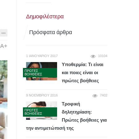
Δημοφιλέστερα
Πρόσφατα άρθρα
A+
1 ΙΑΝΟΥΑΡΊΟΥ 2017
10104
Υποθερμία: Τι είναι
ΠΡΏΤΕΣ
και ποιες είναι οι
ΒΟΉΘΕΙΕΣ
πρώτες βοήθειες
9 ΝΟΕΜΒΡΊΟΥ 2016
7402
Τροφική
ΠΡΏΤΕΣ
δηλητηρίαση:
ΒΟΉΘΕΙΕΣ
Πρώτες βοήθειες για
την αντιμετώπισή της