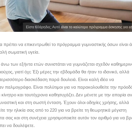
Είστε 60άρηδες; Αυτό είναι το καλύτερο πρόγραμμα άσκησης για ε
 θα πρέπει να επικεντρωθεί το πρόγραμμα γυμναστικής όσων είναι 
αλή σωματική υγεία.
άνω των εξήντα ετών συνιστάται να γυμνάζεται σχεδόν καθημεριν
ιούχος, γιατί όχι; Έξι μέρες την εβδομάδα θα ήταν το ιδανικό, αλλά
 περισσότερο διασκέδαση παρά δουλειά. Είναι καλή ιδέα να
ναν παλμογράφο. Είναι πολύτιμοι για να παρακολουθείτε την πρόοδ
ει κίνητρο και ταυτόχρονα καθησυχάζει. Δεν μένετε με την απορία α
μναστική και στη σωστή ένταση. Έχουν όλοι οδηγίες χρήσης, αλλά
ίτε την ηλικία σας από το 220 για να βρείτε τη θεωρητικά μέγιστη
α σας και στη συνέχεια χρησιμοποιείτε αυτόν τον αριθμό για να βρ
ει να δουλέψετε.