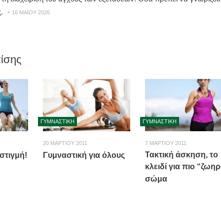
.
-
16 ΜΑΪ́ΟΥ 2026
ίσης
ΓΥΜΝΑΣΤΙΚΉ
ΓΥΜΝΑΣΤΙΚΉ
20 ΜΑΡΤΊΟΥ 2011
7 ΜΑΡΤΊΟΥ 2011
Τακτική άσκηση, το
στιγμή!
Γυμναστική για όλους
κλειδί για πιο “ζωη
σώμα