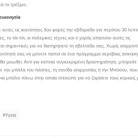
ά το τρέξιμο.
 ευκινησία
 αυτές τις ικανότητες δύο φορές την εβδομάδα για περίπου 30 λεπτ
ες, το τάι τσι, οι πολεμικές τέχνες και ο χορός απαιτούν αυτές τις
ίναι σημαντικές για να διατηρήσετε τη σβελτάδα σας. Χωρίς ισορροπ
ικανότητά σας να μείνετε πιστοί σε ένα πρόγραμμα αερόβιας άσκηση
α μειωθεί. Αντί για κάποια συγκεκριμένη δραστηριότητα, μπορείτε
ε την μπάλα του πιλάτες, τη σανίδα ισορροπίας ή την Μπόσου, που
ένια μπάλα πάνω στην οποία στέκεστε για να ζορίσετε τους κύριους 
Υγεία