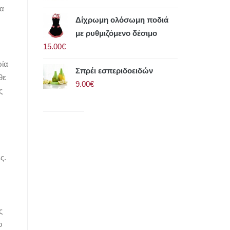
να
Δίχρωμη ολόσωμη ποδιά
με ρυθμιζόμενο δέσιμο
15.00€
ρία
Σπρέι εσπεριδοειδών
θε
9.00€
ς
ς.
ς
ο