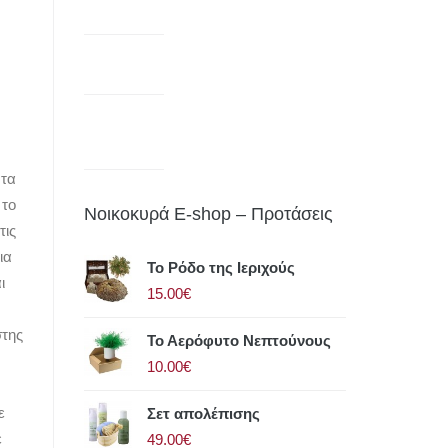
ντα
 το
Νοικοκυρά E-shop – Προτάσεις
τις
ια
Το Ρόδο της Ιεριχούς
ι
15.00€
στης
Το Αερόφυτο Νεπτούνους
10.00€
ε
Σετ απολέπισης
ε
49.00€