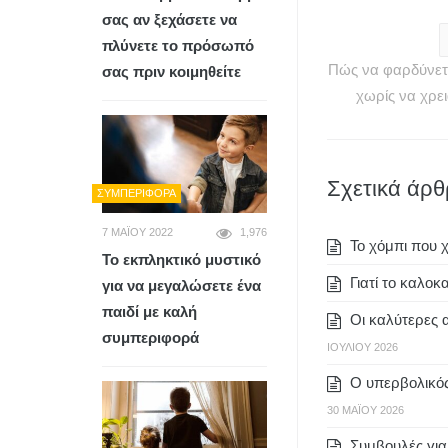
σας αν ξεχάσετε να
πλύνετε το πρόσωπό
Πώς να φαρδύνετ
σας πριν κοιμηθείτε
χωρίς να χρε
Σχετικά άρ
ΣΥΜΠΕΡΙΦΟΡΆ
7 ΜΑΪ́ΟΥ 2022
1,976
To χόμπι που χ
Το εκπληκτικό μυστικό
Γιατί το καλοκ
για να μεγαλώσετε ένα
παιδί με καλή
Οι καλύτερες 
συμπεριφορά
ΙΟΥΛΊΟΥ 2026
Ο υπερβολικός
30 ΜΑΪ́ΟΥ 2026
Συμβουλές για 