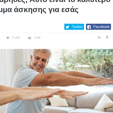
μα άσκησης για εσάς
Twitter
Facebook
A
A-
0
LIKE
1,548