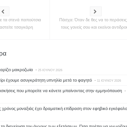
ε τα στενά παπούτσια
Πάσχα: Όταν δε θες να το περάσεις
ιαστείτε τσαγκάρη
τους γονείς σου και εκείνοι αντιδρ
θρα
αρίζει μακροζωία
-
25 ΙΟΥΛΊΟΥ 2026
αίρι έχουμε ασυγκράτητη υπνηλία μετά το φαγητό
-
11 ΙΟΥΛΊΟΥ 2026
ασκήσεις που μπορείτε να κάνετε μπαίνοντας στην εμμηνόπαυση
-
 χρόνος μοναξιάς έχει δραματική επίδραση στον εφηβικό εγκέφαλ
τη διαχείριση του άγχους των εξετάσεων. Όσα πρέπει να γνωρίζου