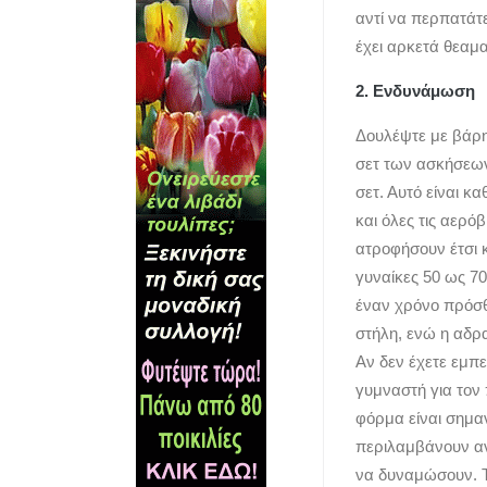
αντί να περπατάτ
έχει αρκετά θεαμ
2. Ενδυνάμωση
Δουλέψτε με βάρη
σετ των ασκήσεων
σετ. Αυτό είναι κ
και όλες τις αερό
ατροφήσουν έτσι κ
γυναίκες 50 ως 7
έναν χρόνο πρόσθ
στήλη, ενώ η αδρ
Αν δεν έχετε εμπε
γυμναστή για τον
φόρμα είναι σημα
περιλαμβάνουν αν
να δυναμώσουν. Τέ