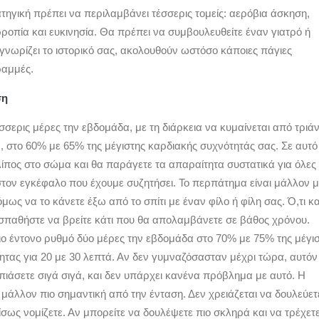
τηγική πρέπει να περιλαμβάνει τέσσερις τομείς: αερόβια άσκηση,
ροπία και ευκινησία. Θα πρέπει να συμβουλευθείτε έναν γιατρό ή
γνωρίζει το ιστορικό σας, ακολουθούν ωστόσο κάποιες πάγιες
ραμμές.
ση
σερις μέρες την εβδομάδα, με τη διάρκεια να κυμαίνεται από τριά
, στο 60% με 65% της μέγιστης καρδιακής συχνότητάς σας. Σε αυτό
λίπος στο σώμα και θα παράγετε τα απαραίτητα συστατικά για όλες 
στον εγκέφαλο που έχουμε συζητήσει. Το περπάτημα είναι μάλλον μ
όμως να το κάνετε έξω από το σπίτι με έναν φίλο ή φίλη σας. Ό,τι κα
οσπαθήστε να βρείτε κάτι που θα απολαμβάνετε σε βάθος χρόνου.
ιο έντονο ρυθμό δύο μέρες την εβδομάδα στο 70% με 75% της μέγι
ητας για 20 με 30 λεπτά. Αν δεν γυμναζόσασταν μέχρι τώρα, αυτόν
πιάσετε σιγά σιγά, και δεν υπάρχει κανένα πρόβλημα με αυτό. Η
 μάλλον πιο σημαντική από την ένταση. Δεν χρειάζεται να δουλεύετ
σως νομίζετε. Αν μπορείτε να δουλέψετε πιο σκληρά και να τρέχετ