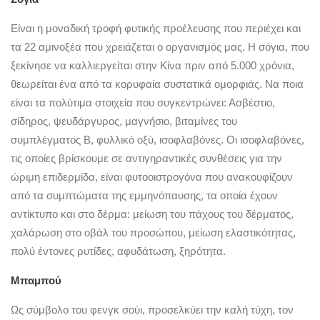
Είναι η μοναδική τροφή φυτικής προέλευσης που περιέχει και
τα 22 αμινοξέα που χρειάζεται ο οργανισμός μας. Η σόγια, που
ξεκίνησε να καλλιεργείται στην Κίνα πριν από 5.000 χρόνια,
θεωρείται ένα από τα κορυφαία συστατικά ομορφιάς. Να ποια
είναι τα πολύτιμα στοιχεία που συγκεντρώνει: Ασβέστιο,
σίδηρος, ψευδάργυρος, μαγνήσιο, βιταμίνες του
συμπλέγματος Β, φυλλικό οξύ, ισοφλαβόνες. Οι ισοφλαβόνες,
τις οποίες βρίσκουμε σε αντιγηραντικές συνθέσεις για την
ώριμη επιδερμίδα, είναι φυτοοιστρογόνα που ανακουφίζουν
από τα συμπτώματα της εμμηνόπαυσης, τα οποία έχουν
αντίκτυπο και στο δέρμα: μείωση του πάχους του δέρματος,
χαλάρωση στο οβάλ του προσώπου, μείωση ελαστικότητας,
πολύ έντονες ρυτίδες, αφυδάτωση, ξηρότητα.
Μπαμπού
Ως σύμβολο του φενγκ σούι, προσελκύει την καλή τύχη, τον