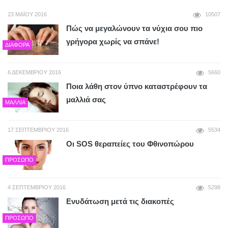
23 ΜΑΪ́ΟΥ 2016
10507
Πώς να μεγαλώνουν τα νύχια σου πιο
γρήγορα χωρίς να σπάνε!
ΔΙΆΦΟΡΑ
6 ΔΕΚΕΜΒΡΊΟΥ 2016
5660
Ποια λάθη στον ύπνο καταστρέφουν τα
μαλλιά σας
ΜΑΛΛΙΆ
17 ΣΕΠΤΕΜΒΡΊΟΥ 2016
5534
Οι SΟS θεραπείες του Φθινοπώρου
ΠΡΌΣΩΠΟ
4 ΣΕΠΤΕΜΒΡΊΟΥ 2016
5298
Ενυδάτωση μετά τις διακοπές
ΠΡΌΣΩΠΟ