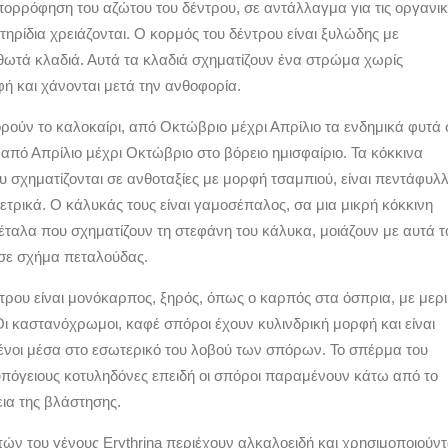
πορρόφηση του αζώτου του δέντρου, σε αντάλλαγμα για τις οργανικ
τηρίδια χρειάζονται. Ο κορμός του δέντρου είναι ξυλώδης με
ωτά κλαδιά. Αυτά τα κλαδιά σχηματίζουν ένα στρώμα χωρίς
ή και χάνονται μετά την ανθοφορία.
ρούν το καλοκαίρι, από Οκτώβριο μέχρι Απρίλιο τα ενδημικά φυτά 
 από Απρίλιο μέχρι Οκτώβριο στο βόρειο ημισφαίριο. Τα κόκκινα
υ σχηματίζονται σε ανθοταξίες με μορφή τσαμπιού, είναι πεντάφυλ
τρικά. Ο κάλυκάς τους είναι γαμοσέπαλος, σα μια μικρή κόκκινη
έταλα που σχηματίζουν τη στεφάνη του κάλυκα, μοιάζουν με αυτά τ
 σε σχήμα πεταλούδας.
τρου είναι μονόκαρπος, ξηρός, όπως ο καρπός στα όσπρια, με μερ
Οι καστανόχρωμοι, καφέ σπόροι έχουν κυλινδρική μορφή και είναι
ένοι μέσα στο εσωτερικό του λοβού των σπόρων. Το σπέρμα του
υπόγειους κοτυληδόνες επειδή οι σπόροι παραμένουν κάτω από το
ια της βλάστησης.
ών του γένους Erythrina περιέχουν αλκαλοειδή και χρησιμοποιούντ