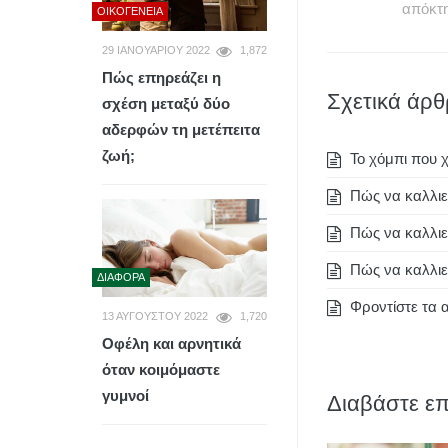
απόκτ
ΟΙΚΟΓΈΝΕΙΑ
29 ΙΑΝΟΥΑΡΊΟΥ 2022
1,872
Πώς επηρεάζει η
Σχετικά άρ
σχέση μεταξύ δύο
αδερφών τη μετέπειτα
ζωή;
To χόμπι που χ
Πώς να καλλι
Πώς να καλλιε
Πώς να καλλιε
ΔΙΆΦΟΡΑ
Φροντίστε τα α
13 ΑΥΓΟΎΣΤΟΥ 2022
1,720
Οφέλη και αρνητικά
όταν κοιμόμαστε
γυμνοί
Διαβάστε επ