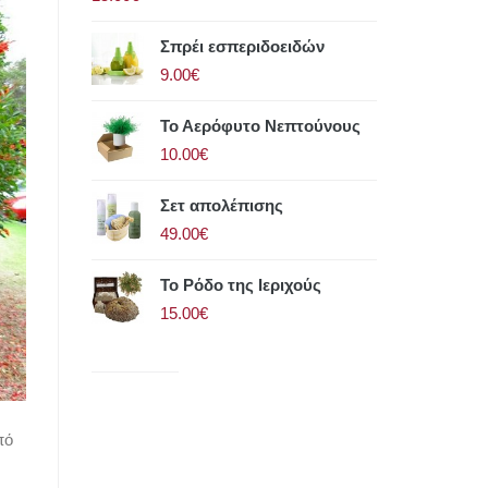
Σπρέι εσπεριδοειδών
9.00€
Το Αερόφυτο Νεπτούνους
10.00€
Σετ απολέπισης
49.00€
Το Ρόδο της Ιεριχούς
15.00€
πό