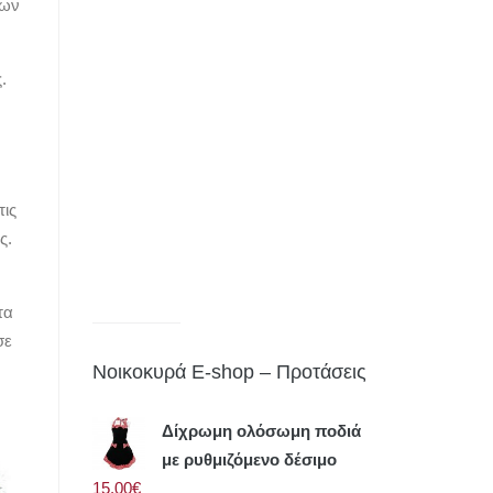
ίων
.
τις
ς.
τα
σε
Νοικοκυρά E-shop – Προτάσεις
Δίχρωμη ολόσωμη ποδιά
με ρυθμιζόμενο δέσιμο
15.00€