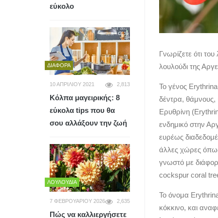
εύκολο
Γνωρίζετε ότι του 
ΔΙΆΦΟΡΑ
λουλούδι της Αργε
10 ΑΠΡΙΛΊΟΥ 2021
2,813
Το γένος Erythrin
Κόλπα μαγειρικής: 8
δέντρα, θάμνους,
εύκολα tips που θα
Ερυθρίνη (Erythrin
σου αλλάξουν την ζωή
ενδημικό στην Αργ
ευρέως διαδεδομέ
άλλες χώρες όπως
γνωστό με διάφορα
cockspur coral tr
ΛΟΥΛΟΎΔΙΑ
Το όνομα Erythrin
7 ΦΕΒΡΟΥΑΡΊΟΥ 2026
2,635
κόκκινο, και αναφ
Πώς να καλλιεργήσετε