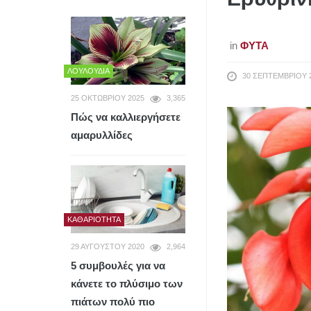
in
ΦΥΤΆ
ΛΟΥΛΟΎΔΙΑ
30 ΣΕΠΤΕΜΒΡΊΟΥ 
25 ΟΚΤΩΒΡΊΟΥ 2025
3,365
Πώς να καλλιεργήσετε
αμαρυλλίδες
ΚΑΘΑΡΙΌΤΗΤΑ
29 ΑΥΓΟΎΣΤΟΥ 2020
2,964
5 συμβουλές για να
κάνετε το πλύσιμο των
πιάτων πολύ πιο