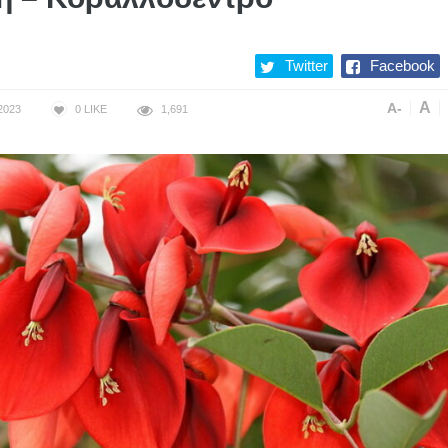
Twitter
Facebook
A
A-
2023
0
LIKE
1,691