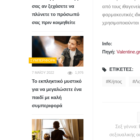
σας αν ξεχάσετε να
από τους ιθαγενεί
πλύνετε το πρόσωπό
φαρμακευτικές ιδι
σας πριν κοιμηθείτε
χρησιμοποιούνται 
Info:
Πηγή:
Valentine.g
ΣΥΜΠΕΡΙΦΟΡΆ
ΕΤΙΚΈΤΕΣ:
7 ΜΑΪ́ΟΥ 2022
1,976
Το εκπληκτικό μυστικό
Κήπος
Λο
για να μεγαλώσετε ένα
παιδί με καλή
συμπεριφορά
Σεξ γέννα:
σεξουαλικής οι