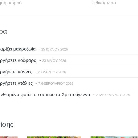
ηση μωρού
φθινόπωρο
θρα
αρίζει μακροζωία
-
25 ΙΟΥΛΊΟΥ 2026
εργήσετε νούφαρα
-
23 ΜΑΪ́ΟΥ 2026
ργήσετε κάννες
-
28 ΜΑΡΤΊΟΥ 2026
ργήσετε ντάλιες
-
7 ΦΕΒΡΟΥΑΡΊΟΥ 2026
νθισμένα φυτά του σπιτιού τα Χριστούγεννα
-
20 ΔΕΚΕΜΒΡΊΟΥ 2025
ίσης