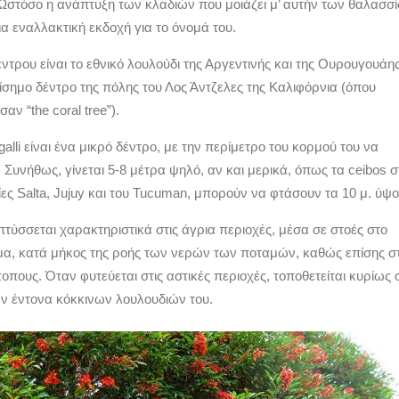
. Ωστόσο η ανάπτυξη των κλαδιών που μοιάζει μ’ αυτήν των θαλασσ
ια εναλλακτική εκδοχή για το όνομά του.
έντρου είναι το εθνικό λουλούδι της Αργεντινής και της Ουρουγουάης
πίσημο δέντρο της πόλης του Λος Άντζελες της Καλιφόρνια (όπου
ν “the coral tree”).
-galli είναι ένα μικρό δέντρο, με την περίμετρο του κορμού του να
. Συνήθως, γίνεται 5-8 μέτρα ψηλό, αν και μερικά, όπως τα ceibos σ
ες Salta, Jujuy και του Tucuman, μπορούν να φτάσουν τα 10 μ. ύψο
πτύσσεται χαρακτηριστικά στις άγρια περιοχές, μέσα σε στοές στο
μα, κατά μήκος της ροής των νερών των ποταμών, καθώς επίσης σ
τοπους. Όταν φυτεύεται στις αστικές περιοχές, τοποθετείται κυρίως 
ων έντονα κόκκινων λουλουδιών του.