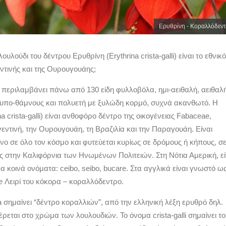
Ερυθρίνη - Κοραλλόδεν
λουλούδι του δέντρου Ερυθρίνη (Erythrina crista-galli) είναι το εθνικό
ντινής και της Ουρουγουάης;
a περιλαμβάνει πάνω από 130 είδη φυλλοβόλα, ημι-αειθαλή, αειθαλ
 υπο-θάμνους και πολυετή με ξυλώδη κορμό, συχνά ακανθωτό. Η
a crista-galli) είναι ανθοφόρο δέντρο της οικογένειας Fabaceae,
εντινή, την Ουρουγουάη, τη Βραζιλία και την Παραγουάη. Είναι
νο σε όλο τον κόσμο και φυτεύεται κυρίως σε δρόμους ή κήπους, σ
 στην Καλιφόρνια των Ηνωμένων Πολιτειών. Στη Νότια Αμερική, εί
 κοινά ονόματα: ceibo, seibo, bucare. Στα αγγλικά είναι γνωστό ω
ee Λειρί του κόκορα – κοραλλόδεντρο.
a σημαίνει “δέντρο κοραλλιών”, από την ελληνική λέξη ερυθρό δηλ.
έρεται στο χρώμα των λουλουδιών. Το όνομα crista-galli σημαίνει το