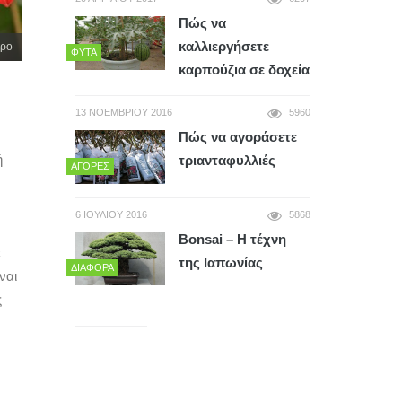
Πώς να
καλλιεργήσετε
τρο
ΦΥΤΆ
καρπούζια σε δοχεία
13 ΝΟΕΜΒΡΊΟΥ 2016
5960
Πώς να αγοράσετε
ή
τριανταφυλλιές
ΑΓΟΡΈΣ
6 ΙΟΥΛΊΟΥ 2016
5868
Bonsai – Η τέχνη
ε
της Ιαπωνίας
ΔΙΆΦΟΡΑ
ναι
ς