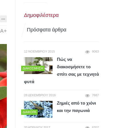
Δημοφιλέστερα
Πρόσφατα άρθρα
A+
12 ΝΟΕΜΒΡΊΟΥ 2015
9063
Πώς να
διακοσμήσετε το
ΔΙΑΚΌΣΜΗΣΗ
σπίτι σας με τεχνητά
φυτά
28 ΔΕΚΕΜΒΡΊΟΥ 2016
7687
Ζημιές από το χιόνι
και την παγωνιά
ΔΙΆΦΟΡΑ
20 ΑΠΡΙΛΊΟΥ 2017
6207