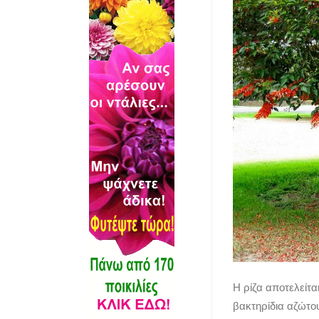
Η ρίζα αποτελείτ
βακτηρίδια αζώτου