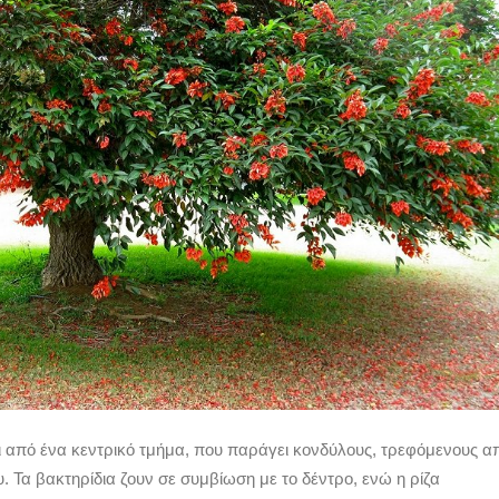
αι από ένα κεντρικό τμήμα, που παράγει κονδύλους, τρεφόμενους α
. Τα βακτηρίδια ζουν σε συμβίωση με το δέντρο, ενώ η ρίζα