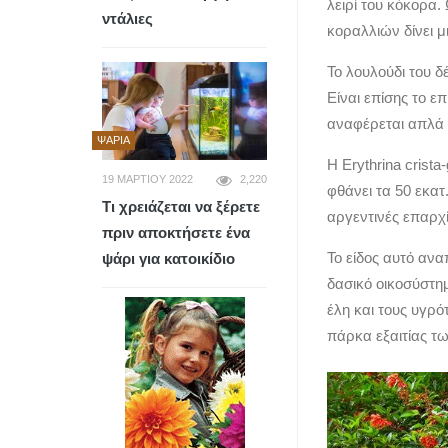
λειρί του κόκορα
ντάλιες
κοραλλιών δίνει μ
Το λουλούδι του δ
Είναι επίσης το ε
αναφέρεται απλά σα
ΨΆΡΙΑ
Η Erythrina crista
19 ΜΑΡΤΊΟΥ 2022
2,220
φθάνει τα 50 εκατ
Τι χρειάζεται να ξέρετε
αργεντινές επαρχί
πριν αποκτήσετε ένα
Το είδος αυτό ανα
ψάρι για κατοικίδιο
δασικό οικοσύστη
έλη και τους υγρό
πάρκα εξαιτίας τ