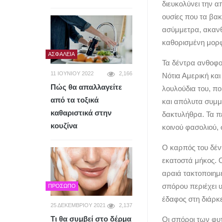
διευκολύνει την α
ουσίες που τα βακ
ασύμμετρα, ακανθ
καθορισμένη μορφ
ΑΣΦΆΛΕΙΑ
Τα δέντρα ανθοφο
11 ΙΟΥΝΊΟΥ 2022
2,166
Νότια Αμερική και
Πώς θα απαλλαγείτε
λουλούδια του, πο
από τα τοξικά
και απόλυτα συμμε
καθαριστικά στην
δακτυλήθρα. Τα π
κουζίνα
κοινού φασολιού,
Ο καρπός του δέν
εκατοστά μήκος. 
αραιά τακτοποιημ
σπόρου περιέχει 
ΠΡΌΣΩΠΟ
έδαφος στη διάρκε
25 ΔΕΚΕΜΒΡΊΟΥ 2021
2,137
Τι θα συμβεί στο δέρμα
Οι σπόροι των φυτ