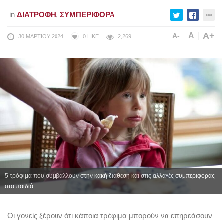
in
ΔΙΑΤΡΟΦΉ
,
ΣΥΜΠΕΡΙΦΟΡΆ
A+
A
A-
30 ΜΑΡΤΊΟΥ 2024
0
LIKE
2,269
5 τρόφιμα που συμβάλλουν στην κακή διάθεση και στις αλλαγές συμπεριφοράς
στα παιδιά
Οι γονείς ξέρουν ότι κάποια τρόφιμα μπορούν να επηρεάσουν