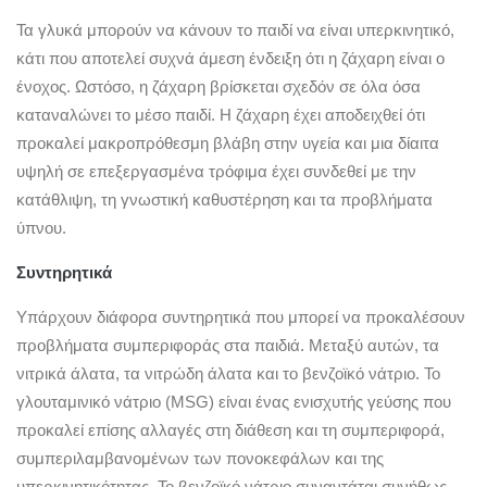
Τα γλυκά μπορούν να κάνουν το παιδί να είναι υπερκινητικό,
κάτι που αποτελεί συχνά άμεση ένδειξη ότι η ζάχαρη είναι ο
ένοχος. Ωστόσο, η ζάχαρη βρίσκεται σχεδόν σε όλα όσα
καταναλώνει το μέσο παιδί. Η ζάχαρη έχει αποδειχθεί ότι
προκαλεί μακροπρόθεσμη βλάβη στην υγεία και μια δίαιτα
υψηλή σε επεξεργασμένα τρόφιμα έχει συνδεθεί με την
κατάθλιψη, τη γνωστική καθυστέρηση και τα προβλήματα
ύπνου.
Συντηρητικά
Υπάρχουν διάφορα συντηρητικά που μπορεί να προκαλέσουν
προβλήματα συμπεριφοράς στα παιδιά. Μεταξύ αυτών, τα
νιτρικά άλατα, τα νιτρώδη άλατα και το βενζοϊκό νάτριο. Το
γλουταμινικό νάτριο (MSG) είναι ένας ενισχυτής γεύσης που
προκαλεί επίσης αλλαγές στη διάθεση και τη συμπεριφορά,
συμπεριλαμβανομένων των πονοκεφάλων και της
υπερκινητικότητας. Το βενζοϊκό νάτριο συναντάται συνήθως