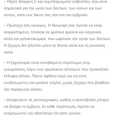
– Πάρτε βιταμίνη C και συμπληρώματα ασβεστίου, που είναι
σημαντικά για την υγεία των δοντιών, των ούλων και των
οστών, τόσο των δικών σας όσο και του εμβρύου.
– Προσοχή στις λιγούρες. Η διατροφή σας πρέπει να είναι
ισορροπημένη, πλούσια σε φρέσκα φρούτα και λαχανικά,
αλλά και γαλακτοκομικά, που ωφελούν την υγεία των δοντιών.
Η ζάχαρη δεν βλάπτει μόνο τα δόντια αλλά και τη συνολική
υγεία.
– Η ξηροστομία είναι συνηθισμένο σύμπτωμα στην
εγκυμοσύνη, λόγω των ορμονικών αλλαγών που προκαλούν
έλλειψη σάλιου. Πίνετε άφθονο νερό για να είστε
ενυδατωμένες και μασάτε τσίχλες χωρίς ζάχαρη που βοηθούν
την παραγωγή σάλιου.
– Αποφεύγετε τις ακτινογραφίες, καθώς η ακτινοβολία μπορεί
να βλάψει το έμβρυο. Σε κάθε περίπτωση, πρέπει να
ενημερώνετε τον οδοντίατρο ότι είστε έγκυος.