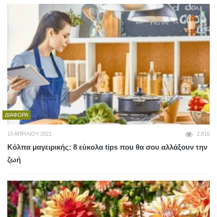
ΔΙΆΦΟΡΑ
10 ΑΠΡΙΛΊΟΥ 2021
2,816
Κόλπα μαγειρικής: 8 εύκολα tips που θα σου αλλάξουν την
ζωή