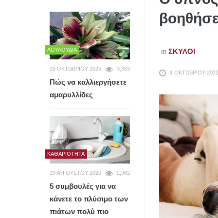
βοηθήσε
ΛΟΥΛΟΎΔΙΑ
in
ΣΚΎΛΟΙ
25 ΟΚΤΩΒΡΊΟΥ 2025
3,363
1 ΟΚΤΩΒΡΊΟΥ 202
Πώς να καλλιεργήσετε
αμαρυλλίδες
ΚΑΘΑΡΙΌΤΗΤΑ
29 ΑΥΓΟΎΣΤΟΥ 2020
2,962
5 συμβουλές για να
κάνετε το πλύσιμο των
πιάτων πολύ πιο