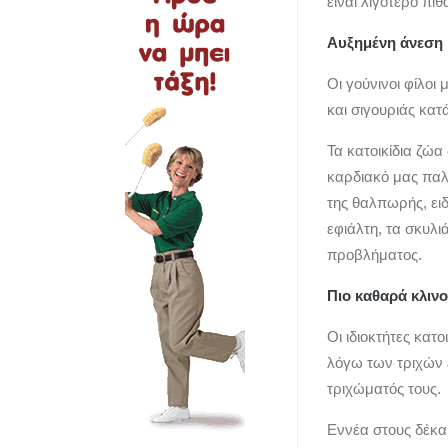
είναι λιγότερο π
Αυξημένη άνεση 
Οι γούνινοι φίλο
και σιγουριάς κατά
Τα κατοικίδια ζώ
καρδιακό μας παλ
της θαλπωρής, ει
εφιάλτη, τα σκυλ
προβλήματος.
Πιο καθαρά κλι
Οι ιδιοκτήτες κατ
λόγω των τριχών 
τριχώματός τους.
Εννέα στους δέκα