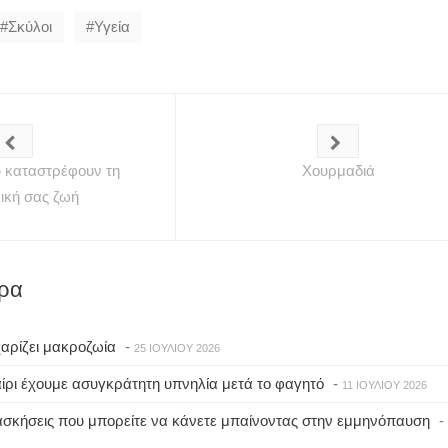
Σκύλοι
Υγεία
υ καταστρέφουν τη
Χουρμαδιά
ική σας ζωή
θρα
αρίζει μακροζωία
-
25 ΙΟΥΛΊΟΥ 2026
αίρι έχουμε ασυγκράτητη υπνηλία μετά το φαγητό
-
11 ΙΟΥΛΊΟΥ 2026
ασκήσεις που μπορείτε να κάνετε μπαίνοντας στην εμμηνόπαυση
-