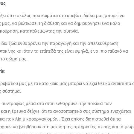
νος
ξει ότι ο σκύλος που κοιμάται στο κρεβάτι δίπλα μας μπορεί να
ς μας, να βελτιώσει τη διάθεση και να δημιουργήσει ένα καλό
εκούραση, καταπολεμώντας την αϋπνία.
κίδια ζώα ενθαρρύνει την παραγωγή και την απελευθέρωση
οκίνης και όταν τα επίπεδά της είναι υψηλά, είναι πιο πιθανό να
 το σώμα μας.
ία
ρεβατιού μας με το κατοικίδιό μας μπορεί να έχει θετικό αντίκτυπο 
ς σύστημα.
συντροφιάς μέσα στο σπίτι ενθαρρύνει την ποικιλία των
αι η έρευνα δείχνει ότι το ανοσοποιητικό σας σύστημα ενισχύεται
 μια ποικιλία μικροοργανισμών. Έχει επίσης διαπιστωθεί ότι τα
πορούν να βοηθήσουν στη μείωση της αρτηριακής πίεσης και τα μω