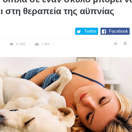
ι στη θεραπεία της αϋπνίας
Twitter
Facebook
A
A-
2
0
LIKE
1,403