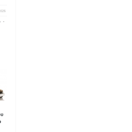
2026
ο
-
ου
ο