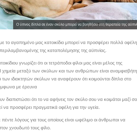
Ο ύπνος δίπλα σε έναν σκύλο μπορεί να βοηθήσει στη θεραπεία της αϋπν
με το αγαπημένο μας κατοικίδιο μπορεί να προσφέρει πολλά οφέλη
υμπεριλαμβανομένης της καταπολέμησης της αϋπνίας.
τοικίδιου γνωρίζει ότι οι τετράποδοι φίλοι μας είναι μέλος της
 Η χημεία μεταξύ των σκύλων και των ανθρώπων είναι αναμφισβήτη
τό των ιδιοκτητών σκύλων να αναφέρουν ότι κοιμούνται δίπλα στο
σύμφωνα με έρευνα
ουν διαπιστώσει ότι το να αφήνεις τον σκύλο σου να κοιμάται μαζί σ
ί να προσφέρει πραγματικά οφέλη για την υγεία.
 πέντε λόγους για τους οποίους είναι ωφέλιμο οι άνθρωποι να
στον χνουδωτό τους φίλο.