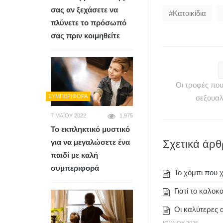
σας αν ξεχάσετε να
Κατοικίδια
πλύνετε το πρόσωπό
σας πριν κοιμηθείτε
Οι τροφές πο
ΣΥΜΠΕΡΙΦΟΡΆ
σεξουαλ
7 ΜΑΪ́ΟΥ 2022
1,975
Το εκπληκτικό μυστικό
για να μεγαλώσετε ένα
Σχετικά άρ
παιδί με καλή
συμπεριφορά
To χόμπι που χ
Γιατί το καλοκ
Οι καλύτερες 