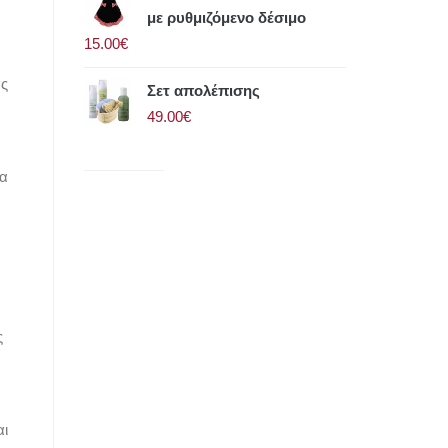
με ρυθμιζόμενο δέσιμο
15.00€
ας
Σετ απολέπισης
49.00€
μα
ς
αι