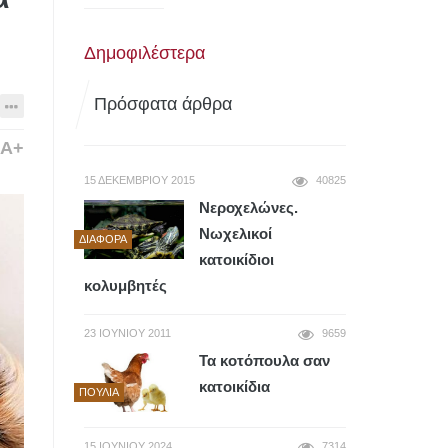
Δημοφιλέστερα
Πρόσφατα άρθρα
A+
15 ΔΕΚΕΜΒΡΊΟΥ 2015
40825
Νεροχελώνες.
Νωχελικοί
ΔΙΆΦΟΡΑ
κατοικίδιοι
κολυμβητές
23 ΙΟΥΝΊΟΥ 2011
9659
Τα κοτόπουλα σαν
κατοικίδια
ΠΟΥΛΙΆ
15 ΙΟΥΝΊΟΥ 2024
7314