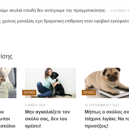
ύμε σκυλιά επειδή δεν αντέχουμε την πραγματικότητα;
-
6 ΙΟΥΝΊΟΥ 
 χρόνος μοναξιάς έχει δραματική επίδραση στον εφηβικό εγκέφαλ
ίσης
ΣΚΎΛΟΙ
ΣΚΎΛΟΙ
2 ΜΑΪ́ΟΥ 2016
21 ΣΕΠΤΕΜΒΡΊΟΥ 2017
ου
Μην αγκαλιάζετε τον
Μήπως ο σκύλος σ
ωποι
σκύλο σας, δεν του
πάχυνε λιγάκι; Να τ
ι σκύλοι
αρέσει!
προσέξεις!