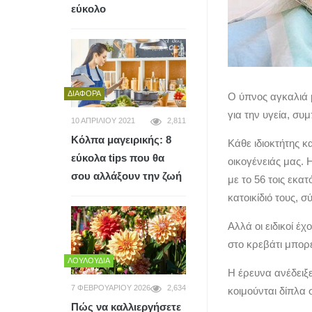
εύκολο
ΔΙΆΦΟΡΑ
Ο ύπνος αγκαλιά 
για την υγεία, σ
10 ΑΠΡΙΛΊΟΥ 2021
2,811
Κόλπα μαγειρικής: 8
Κάθε ιδιοκτήτης κα
εύκολα tips που θα
οικογένειάς μας.
σου αλλάξουν την ζωή
με το 56 τοις εκα
κατοικίδιό τους, 
Αλλά οι ειδικοί έχ
στο κρεβάτι μπορε
ΛΟΥΛΟΎΔΙΑ
Η έρευνα ανέδειξε
7 ΦΕΒΡΟΥΑΡΊΟΥ 2026
2,634
κοιμούνται δίπλα 
Πώς να καλλιεργήσετε