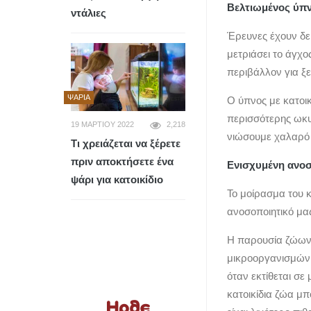
Βελτιωμένος ύπ
ντάλιες
Έρευνες έχουν δεί
μετριάσει το άγχο
περιβάλλον για ξ
ΨΆΡΙΑ
Ο ύπνος με κατοι
περισσότερης ωκυτ
19 ΜΑΡΤΊΟΥ 2022
2,218
νιώσουμε χαλαρό
Τι χρειάζεται να ξέρετε
πριν αποκτήσετε ένα
Ενισχυμένη ανοσ
ψάρι για κατοικίδιο
Το μοίρασμα του κ
ανοσοποιητικό μα
Η παρουσία ζώων 
μικροοργανισμών κ
όταν εκτίθεται σε
κατοικίδια ζώα μ