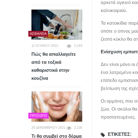
αρκετά υγιεινό κα
καλοκαιριού.
Τα κατοικίδια παρ
οπότε ο ύπνος μαζ
ΑΣΦΆΛΕΙΑ
ζεστό κύκλο θα α
11 ΙΟΥΝΊΟΥ 2022
2,163
Ενίσχυση εμπισ
Πώς θα απαλλαγείτε
από τα τοξικά
Δεν είναι μόνο οι
καθαριστικά στην
ένα λατρεμένο κο
κουζίνα
επίπεδο εμπιστοσύ
βελτίωση της σχέσ
Οι ορμόνες που α
ζώα. Οι σκύλοι θα
ΠΡΌΣΩΠΟ
προστατευμένες.
25 ΔΕΚΕΜΒΡΊΟΥ 2021
2,136
ΕΤΙΚΈΤΕΣ:
Τι θα συμβεί στο δέρμα