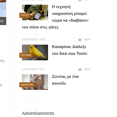
Η τεχνητή
νοημοσύνη μπορεί
ΓΆΤΕΣ
τώρα να «διαβάσει»
ίας
τον πόνο στις γάτες
10 ΑΠΡΙΛΊΟΥ 2011
6875
Καναρίνια. Διάλεξε
τον δικό σου Τουίτι
ΠΟΥΛΙΆ
τη,
13 ΙΟΥΝΊΟΥ 2011
6441
Ζώντας με ένα
κουνέλι
ου
ΔΙΆΦΟΡΑ
Advertisements