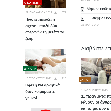
ΙΟΥΛΊΟΥ 2026
ΟΙΚΟΓΈΝΕΙΑ
Μήπως υιοθετο
29 ΙΑΝΟΥΑΡΊΟΥ 2022
1,871
Ο υπερβολικός
Πώς επηρεάζει η
30 ΜΑΪ́ΟΥ 2026
σχέση μεταξύ δύο
αδερφών τη μετέπειτα
ζωή;
Διαβάστε επ
ΔΙΆΦΟΡΑ
13 ΑΥΓΟΎΣΤΟΥ 2022
1,718
ΣΚΎΛΟΙ
Οφέλη και αρνητικά
11 ΝΟΕΜΒΡΊΟΥ 2023
όταν κοιμόμαστε
11 πράγματα π
γυμνοί
κάνουν οι άνθρ
και τα μισούν ο