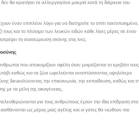
ι δεν θα κρατήσει τα αλλεργιογόνα μακριά κατά τη διάρκεια του
έχουν έναν επιπλέον λόγο για να διατηρείτε το σπίτι τακτοποιημένο,
ί τους και το πλύσιμο των λευκών ειδών κάθε λίγες μέρες σε έναν
ποτρέψει τη συσσώρευση σκόνης στις ίνες.
τοσύνης
 άνθρωποι που αποκομίζουν οφέλη όταν μοιράζονται το κρεβάτι τους
υτάβι καθώς και τα ζώα ωφελούνται αναπτύσσοντας υψηλότερο
νης διευκολύνοντας την επικοινωνία, την εκπαίδευση, καθώς και τ
ης με τα μέλη της οικογένειας.
πελευθερώνονται για τους ανθρώπους έχουν την ίδια επίδραση στα
 αισθάνονται ως μέρος μιας αγέλης και οι γάτες θα νιώθουν πιο