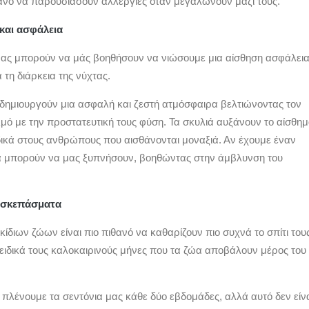
ιθανό να παρουσιάσουν αλλεργίες όταν μεγαλώνουν μαζί τους.
και ασφάλεια
ι μας μπορούν να μάς βοηθήσουν να νιώσουμε μια αίσθηση ασφάλει
 τη διάρκεια της νύχτας.
α δημιουργούν μια ασφαλή και ζεστή ατμόσφαιρα βελτιώνοντας τον
μό με την προστατευτική τους φύση. Τα σκυλιά αυξάνουν το αίσθη
δικά στους ανθρώπους που αισθάνονται μοναξιά. Αν έχουμε έναν
ιά μπορούν να μας ξυπνήσουν, βοηθώντας στην άμβλυνση του
νοσκεπάσματα
οικίδιων ζώων είναι πιο πιθανό να καθαρίζουν πιο συχνά το σπίτι του
ειδικά τους καλοκαιρινούς μήνες που τα ζώα αποβάλουν μέρος του
 πλένουμε τα σεντόνια μας κάθε δύο εβδομάδες, αλλά αυτό δεν είν