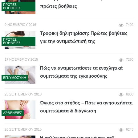
ΠΡΏΤΕΣ
πρώτες βοήθειες
ΒΟΉΘΕΙΕΣ
9 ΝΟΕΜΒΡΊΟΥ 2016
7402
Τροφική δηλητηρίαση: Πρώτες βοήθειες
ΠΡΏΤΕΣ
για την αντιμετώπισή της
ΒΟΉΘΕΙΕΣ
17 ΝΟΕΜΒΡΊΟΥ 2015
7280
Πώς να αντιμετωπίσετε τα ενοχλητικά
συμπτώματα της εγκυμοσύνης
ΕΓΚΥΜΟΣΎΝΗ
25 ΣΕΠΤΕΜΒΡΊΟΥ 2018
6808
Όγκος στο στήθος – Πότε να ανησυχήσετε,
συμπτώματα & διάγνωση
ΑΣΘΈΝΕΙΕΣ
26 ΣΕΠΤΕΜΒΡΊΟΥ 2015
6243
Η καλύτερη ώρα για να κάνετε σεξ