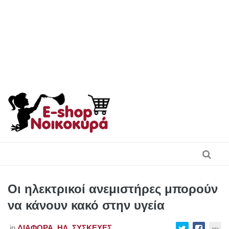
Skip
to
content
Οι ηλεκτρικοί ανεμιστήρες μπορούν
να κάνουν κακό στην υγεία
in
ΔΙΆΦΟΡΑ
,
ΗΛ. ΣΥΣΚΕΥΈΣ