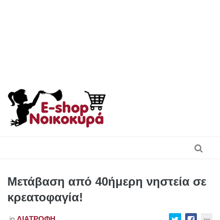
Skip
to
content
Μετάβαση από 40ήμερη νηστεία σε
κρεατοφαγία!
in
ΔΙΑΤΡΟΦΉ