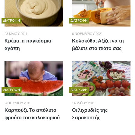
ΔΙΑΤΡΟΦΉ
ΔΙΑΤΡΟΦΉ
23 ΜΑΪ́ΟΥ 2011
6 ΝΟΕΜΒΡΊΟΥ 2021
Κρέμα, η παγκόσμια
Κολοκύθα: Αξίζει να τη
αγάπη
βάλετε στο πιάτο σας
ΔΙΑΤΡΟΦΉ
ΔΙΑΤΡΟΦΉ
20 ΙΟΥΝΊΟΥ 2011
14 ΜΑΪ́ΟΥ 2011
Καρπούζι. Το απόλυτο
Οι λιχουδιές της
φρούτο του καλοκαιριού
Σαρακοστής