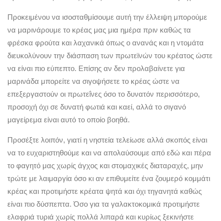
Προκειμένου να ισοσταθμίσουμε αυτή την έλλειψη μπορούμε
να μαρινάρουμε το κρέας μας μια ημέρα πριν καθώς τα
φρέσκα φρούτα και λαχανικά όπως ο ανανάς και η ντομάτα
διευκολύνουν την διάσπαση των πρωτεϊνών του κρέατος ώστε
να είναι πιο εύπεπτο. Επίσης αν δεν προλαβαίνετε για
μαρινάδα μπορείτε να σιγοψήσετε το κρέας ώστε να
επεξεργαστούν οι πρωτεΐνες όσο το δυνατόν περισσότερο,
προσοχή όχι σε δυνατή φωτιά και καεί, αλλά το σιγανό
μαγείρεμα είναι αυτό το οποίο βοηθά.
Προσέξτε λοιπόν, γιατί η νηστεία τελείωσε αλλά σκοπός είναι
να το ευχαριστηθούμε και να απολαύσουμε από εδώ και πέρα
το φαγητό μας χωρίς άγχος και στομαχικές διαταραχές, μην
τρώτε με λαιμαργία όσο κι αν επιθυμείτε ένα ζουμερό κομμάτι
κρέας και προτιμήστε κρέατα ψητά και όχι τηγανητά καθώς
είναι πιο δύσπεπτα. Όσο για τα γαλακτοκομικά προτιμήστε
ελαφριά τυριά χωρίς πολλά λιπαρά και κυρίως ξεκινήστε