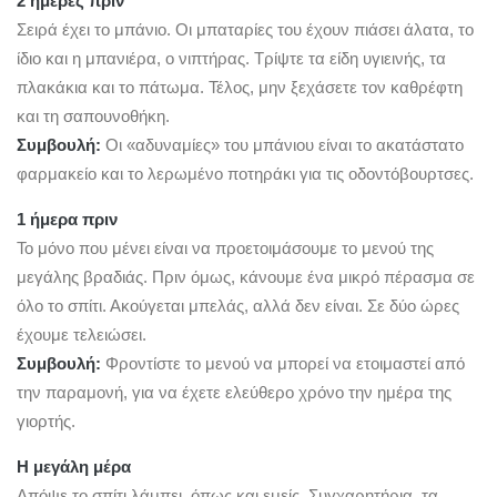
2 ήμερες πριν
Σειρά έχει το μπάνιο. Οι μπαταρίες του έχουν πιάσει άλατα, το
ίδιο και η μπανιέρα, ο νιπτήρας. Τρίψτε τα είδη υγιεινής, τα
πλακάκια και το πάτωμα. Τέλος, μην ξεχάσετε τον καθρέφτη
και τη σαπουνοθήκη.
Συμβουλή:
Οι «αδυναμίες» του μπάνιου είναι το ακατάστατο
φαρμακείο και το λερωμένο ποτηράκι για τις οδοντόβουρτσες.
1 ήμερα πριν
Το μόνο που μένει είναι να προετοιμάσουμε το μενού της
μεγάλης βραδιάς. Πριν όμως, κάνουμε ένα μικρό πέρασμα σε
όλο το σπίτι. Ακούγεται μπελάς, αλλά δεν είναι. Σε δύο ώρες
έχουμε τελειώσει.
Συμβουλή:
Φροντίστε το μενού να μπορεί να ετοιμαστεί από
την παραμονή, για να έχετε ελεύθερο χρόνο την ημέρα της
γιορτής.
Η μεγάλη μέρα
Απόψε το σπίτι λάμπει, όπως και εμείς. Συγχαρητήρια, τα