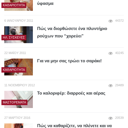
ύφασμα
ΚΑΘΑΡΙΌΤΗΤΑ
6 ΙΑΝΟΥΑΡΊΟΥ 2011
44372
Πώς να διορθώσετε ένα πλυντήριο
ρούχων που “χορεύει”
ΗΛ. ΣΥΣΚΕΥΈΣ
22 ΜΑΪ́ΟΥ 2011
40245
Για να μην σας τρώει το σαράκι!
ΚΑΘΑΡΙΌΤΗΤΑ
11 ΝΟΕΜΒΡΊΟΥ 2012
29489
Το καλοριφέρ: διαρροές και αέρας
ΜΑΣΤΟΡΈΜΑΤΑ
27 ΜΑΡΤΊΟΥ 2016
20539
Πώς να καθαρίζετε, να πλένετε και να