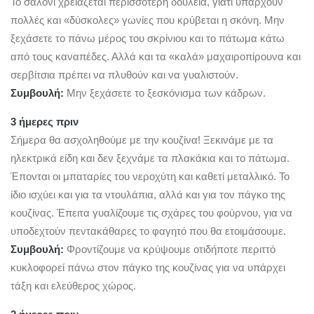
Το σαλόνι χρειάζεται περισσότερη δουλειά, γιατί υπάρχουν
πολλές και «δύσκολες» γωνίες που κρύβεται η σκόνη. Μην
ξεχάσετε το πάνω μέρος του σκρίνιου και το πάτωμα κάτω
από τους καναπέδες. Αλλά και τα «καλά» μαχαιροπίρουνα και
σερβίτσια πρέπει να πλυθούν και να γυαλιστούν.
Συμβουλή:
Μην ξεχάσετε το ξεσκόνισμα των κάδρων.
3 ήμερες πριν
Σήμερα θα ασχοληθούμε με την κουζίνα! Ξεκινάμε με τα
ηλεκτρικά είδη και δεν ξεχνάμε τα πλακάκια και το πάτωμα.
Έπονται οι μπαταρίες του νεροχύτη και καθετί μεταλλικό. Το
ίδιο ισχύει και για τα ντουλάπια, αλλά και για τον πάγκο της
κουζίνας. Έπειτα γυαλίζουμε τις σχάρες του φούρνου, για να
υποδεχτούν πεντακάθαρες το φαγητό που θα ετοιμάσουμε.
Συμβουλή:
Φροντίζουμε να κρύψουμε οτιδήποτε περιττό
κυκλοφορεί πάνω στον πάγκο της κουζίνας για να υπάρχει
τάξη και ελεύθερος χώρος.