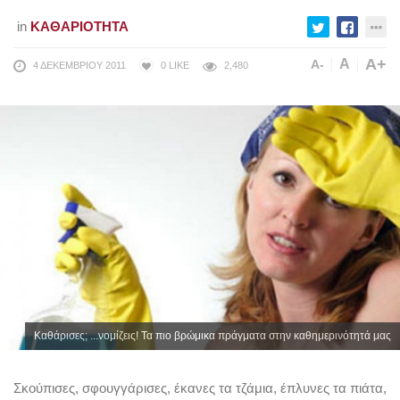
in
ΚΑΘΑΡΙΌΤΗΤΑ
A+
A
A-
4 ΔΕΚΕΜΒΡΊΟΥ 2011
0
LIKE
2,480
Καθάρισες; ...νομίζεις! Τα πιο βρώμικα πράγματα στην καθημερινότητά μας
Σκούπισες, σφουγγάρισες, έκανες τα τζάμια, έπλυνες τα πιάτα,