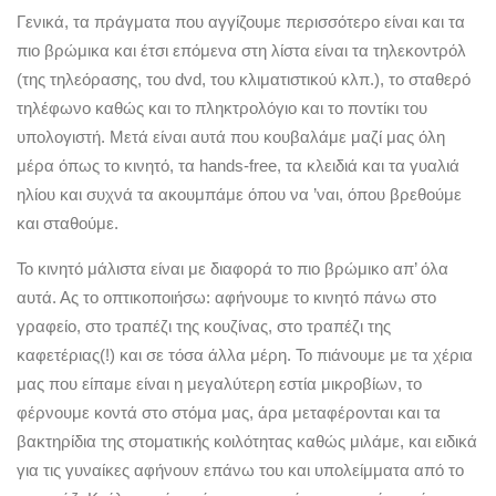
Γενικά, τα πράγματα που αγγίζουμε περισσότερο είναι και τα
πιο βρώμικα και έτσι επόμενα στη λίστα είναι τα τηλεκοντρόλ
(της τηλεόρασης, του dvd, του κλιματιστικού κλπ.), το σταθερό
τηλέφωνο καθώς και το πληκτρολόγιο και το ποντίκι του
υπολογιστή. Μετά είναι αυτά που κουβαλάμε μαζί μας όλη
μέρα όπως το κινητό, τα hands-free, τα κλειδιά και τα γυαλιά
ηλίου και συχνά τα ακουμπάμε όπου να ’ναι, όπου βρεθούμε
και σταθούμε.
Το κινητό μάλιστα είναι με διαφορά το πιο βρώμικο απ’ όλα
αυτά. Ας το οπτικοποιήσω: αφήνουμε το κινητό πάνω στο
γραφείο, στο τραπέζι της κουζίνας, στο τραπέζι της
καφετέριας(!) και σε τόσα άλλα μέρη. Το πιάνουμε με τα χέρια
μας που είπαμε είναι η μεγαλύτερη εστία μικροβίων, το
φέρνουμε κοντά στο στόμα μας, άρα μεταφέρονται και τα
βακτηρίδια της στοματικής κοιλότητας καθώς μιλάμε, και ειδικά
για τις γυναίκες αφήνουν επάνω του και υπολείμματα από το