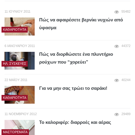
11 ΙΟΥΝΊΟΥ 2011
55482
Πώς να αφαιρέσετε βερνίκι νυχιών από
ύφασμα
ΚΑΘΑΡΙΌΤΗΤΑ
6 ΙΑΝΟΥΑΡΊΟΥ 2011
44372
Πώς να διορθώσετε ένα πλυντήριο
ρούχων που “χορεύει”
ΗΛ. ΣΥΣΚΕΥΈΣ
22 ΜΑΪ́ΟΥ 2011
40244
Για να μην σας τρώει το σαράκι!
ΚΑΘΑΡΙΌΤΗΤΑ
11 ΝΟΕΜΒΡΊΟΥ 2012
29489
Το καλοριφέρ: διαρροές και αέρας
ΜΑΣΤΟΡΈΜΑΤΑ