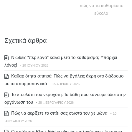
πώς να τα καθαρίσετε
εύκολα
Σχετικά άρθρα
Νιώθεις “περίεργα” καλά μετά το καθάρισμα; Υπάρχει
λόγος!
-
20 ΙΟΥΝΊΟΥ 2026
Καθαριότητα σπιτιού: Πώς να βγάλεις άκρη στο διάδρομο
με τα απορρυπαντικά
-
25 ΑΠΡΙΛΊΟΥ 2026
Το ντουλάπι του νεροχύτη: Τα λάθη που κάνουμε όλοι στην
οργάνωση του
-
28 ΦΕΒΡΟΥΑΡΊΟΥ 2026
Πώς να αερίζετε το σπίτι σας σωστά τον χειμώνα
-
10
ΙΑΝΟΥΑΡΊΟΥ 2026
Ο απόλυτος Black Friday οδηγός επιλογής για πλυντήρια