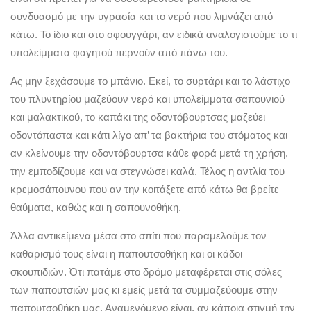
συνδυασμό με την υγρασία και το νερό που λιμνάζει από
κάτω. Το ίδιο και στο σφουγγάρι, αν ειδικά αναλογιστούμε το τι
υπολείμματα φαγητού περνούν από πάνω του.
Ας μην ξεχάσουμε το μπάνιο. Εκεί, το συρτάρι και το λάστιχο
του πλυντηρίου μαζεύουν νερό και υπολείμματα σαπουνιού
και μαλακτικού, το καπάκι της οδοντόβουρτσας μαζεύει
οδοντόπαστα και κάτι λίγο απ’ τα βακτήρια του στόματος και
αν κλείνουμε την οδοντόβουρτσα κάθε φορά μετά τη χρήση,
την εμποδίζουμε και να στεγνώσει καλά. Τέλος η αντλία του
κρεμοσάπουνου που αν την κοιτάξετε από κάτω θα βρείτε
θαύματα, καθώς και η σαπουνοθήκη.
Άλλα αντικείμενα μέσα στο σπίτι που παραμελούμε τον
καθαρισμό τους είναι η παπουτσοθήκη και οι κάδοι
σκουπιδιών. Ότι πατάμε στο δρόμο μεταφέρεται στις σόλες
των παπουτσιών μας κι εμείς μετά τα συμμαζεύουμε στην
παπουτσοθήκη μας. Αναμενόμενο είναι, αν κάποια στιγμή την