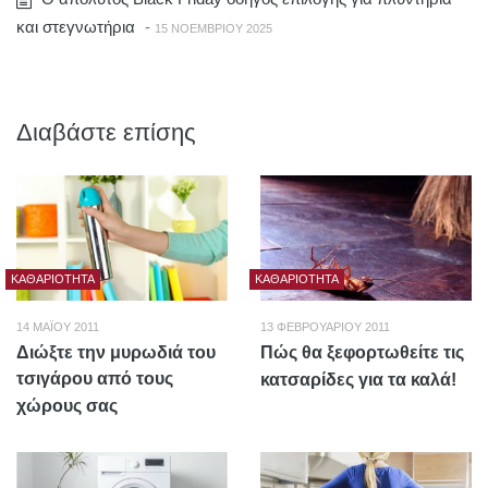
και στεγνωτήρια
-
15 ΝΟΕΜΒΡΊΟΥ 2025
Διαβάστε επίσης
ΚΑΘΑΡΙΌΤΗΤΑ
ΚΑΘΑΡΙΌΤΗΤΑ
14 ΜΑΪ́ΟΥ 2011
13 ΦΕΒΡΟΥΑΡΊΟΥ 2011
Διώξτε την μυρωδιά του
Πώς θα ξεφορτωθείτε τις
τσιγάρου από τους
κατσαρίδες για τα καλά!
χώρους σας