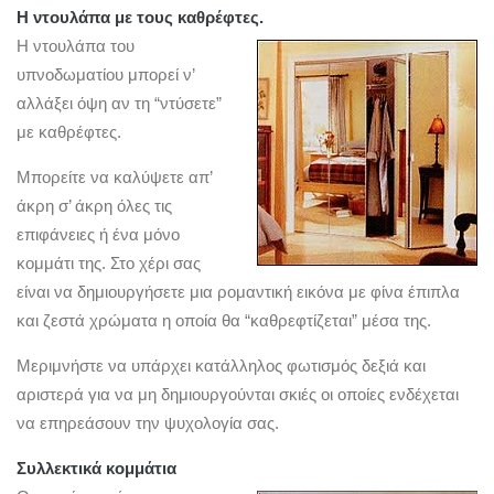
Η ντουλάπα με τους καθρέφτες.
Η ντουλάπα του
υπνοδωματίου μπορεί ν’
αλλάξει όψη αν τη “ντύσετε”
με καθρέφτες.
Μπορείτε να καλύψετε απ’
άκρη σ’ άκρη όλες τις
επιφάνειες ή ένα μόνο
κομμάτι της. Στο χέρι σας
είναι να δημιουργήσετε μια ρομαντική εικόνα με φίνα έπιπλα
και ζεστά χρώματα η οποία θα “καθρεφτίζεται” μέσα της.
Μεριμνήστε να υπάρχει κατάλληλος φωτισμός δεξιά και
αριστερά για να μη δημιουργούνται σκιές οι οποίες ενδέχεται
να επηρεάσουν την ψυχολογία σας.
Συλλεκτικά κομμάτια