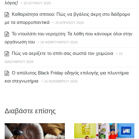
λόγος!
-
20 ΙΟΥΝΊΟΥ 2026
Καθαριότητα σπιτιού: Πώς να βγάλεις άκρη στο διάδρομο
με τα απορρυπαντικά
-
25 ΑΠΡΙΛΊΟΥ 2026
Το ντουλάπι του νεροχύτη: Τα λάθη που κάνουμε όλοι στην
οργάνωση του
-
28 ΦΕΒΡΟΥΑΡΊΟΥ 2026
Πώς να αερίζετε το σπίτι σας σωστά τον χειμώνα
-
10
ΙΑΝΟΥΑΡΊΟΥ 2026
Ο απόλυτος Black Friday οδηγός επιλογής για πλυντήρια
και στεγνωτήρια
-
15 ΝΟΕΜΒΡΊΟΥ 2025
Διαβάστε επίσης