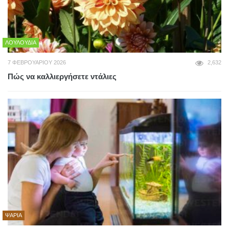
ΛΟΥΛΟΎΔΙΑ
7 ΦΕΒΡΟΥΑΡΊΟΥ 2026
2,632
Πώς να καλλιεργήσετε ντάλιες
ΨΆΡΙΑ