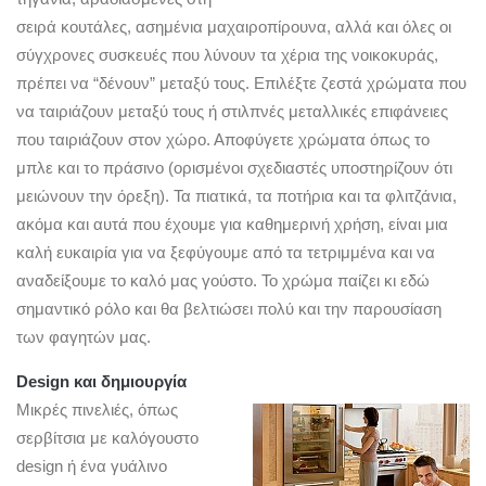
σειρά κουτάλες, ασημένια μαχαιροπίρουνα, αλλά και όλες οι
σύγχρονες συσκευές που λύνουν τα χέρια της νοικοκυράς,
πρέπει να “δένουν” μεταξύ τους. Επιλέξτε ζεστά χρώματα που
να ταιριάζουν μεταξύ τους ή στιλπνές μεταλλικές επιφάνειες
που ταιριάζουν στον χώρο. Αποφύγετε χρώματα όπως το
μπλε και το πράσινο (ορισμένοι σχεδιαστές υποστηρίζουν ότι
μειώνουν την όρεξη). Τα πιατικά, τα ποτήρια και τα φλιτζάνια,
ακόμα και αυτά που έχουμε για καθημερινή χρήση, είναι μια
καλή ευκαιρία για να ξεφύγουμε από τα τετριμμένα και να
αναδείξουμε το καλό μας γούστο. Το χρώμα παίζει κι εδώ
σημαντικό ρόλο και θα βελτιώσει πολύ και την παρουσίαση
των φαγητών μας.
Design και δημιουργία
Μικρές πινελιές, όπως
σερβίτσια με καλόγουστο
design ή ένα γυάλινο