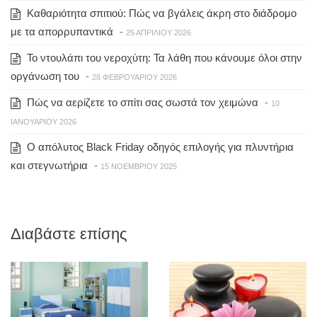
Καθαριότητα σπιτιού: Πώς να βγάλεις άκρη στο διάδρομο
με τα απορρυπαντικά
-
25 ΑΠΡΙΛΊΟΥ 2026
Το ντουλάπι του νεροχύτη: Τα λάθη που κάνουμε όλοι στην
οργάνωση του
-
28 ΦΕΒΡΟΥΑΡΊΟΥ 2026
Πώς να αερίζετε το σπίτι σας σωστά τον χειμώνα
-
10
ΙΑΝΟΥΑΡΊΟΥ 2026
Ο απόλυτος Black Friday οδηγός επιλογής για πλυντήρια
και στεγνωτήρια
-
15 ΝΟΕΜΒΡΊΟΥ 2025
Διαβάστε επίσης