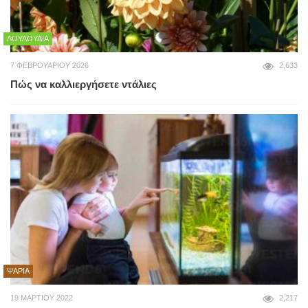
ΛΟΥΛΟΎΔΙΑ
7 ΦΕΒΡΟΥΑΡΊΟΥ 2026
2,633
Πώς να καλλιεργήσετε ντάλιες
ΨΆΡΙΑ
19 ΜΑΡΤΊΟΥ 2022
2,217