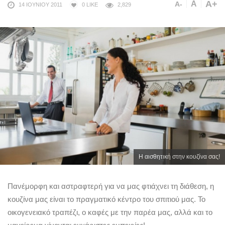
A+
A
A-
14 ΙΟΥΝΊΟΥ 2011
0
LIKE
2,829
Η αισθητική στην κουζίνα σας!
Πανέμορφη και αστραφτερή για να μας φτιάχνει τη διάθεση, η
κουζίνα μας είναι το πραγματικό κέντρο του σπιτιού μας. Το
οικογενειακό τραπέζι, ο καφές με την παρέα μας, αλλά και το