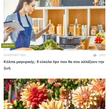
ΔΙΆΦΟΡΑ
10 ΑΠΡΙΛΊΟΥ 2021
2,813
Κόλπα μαγειρικής: 8 εύκολα tips που θα σου αλλάξουν την
ζωή