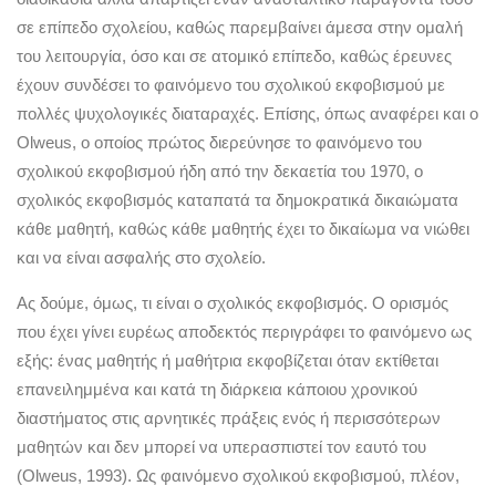
σε επίπεδο σχολείου, καθώς παρεμβαίνει άμεσα στην ομαλή
του λειτουργία, όσο και σε ατομικό επίπεδο, καθώς έρευνες
έχουν συνδέσει το φαινόμενο του σχολικού εκφοβισμού με
πολλές ψυχολογικές διαταραχές. Επίσης, όπως αναφέρει και ο
Olweus, ο οποίος πρώτος διερεύνησε το φαινόμενο του
σχολικού εκφοβισμού ήδη από την δεκαετία του 1970, ο
σχολικός εκφοβισμός καταπατά τα δημοκρατικά δικαιώματα
κάθε μαθητή, καθώς κάθε μαθητής έχει το δικαίωμα να νιώθει
και να είναι ασφαλής στο σχολείο.
Ας δούμε, όμως, τι είναι ο σχολικός εκφοβισμός. Ο ορισμός
που έχει γίνει ευρέως αποδεκτός περιγράφει το φαινόμενο ως
εξής: ένας μαθητής ή μαθήτρια εκφοβίζεται όταν εκτίθεται
επανειλημμένα και κατά τη διάρκεια κάποιου χρονικού
διαστήματος στις αρνητικές πράξεις ενός ή περισσότερων
μαθητών και δεν μπορεί να υπερασπιστεί τον εαυτό του
(Olweus, 1993). Ως φαινόμενο σχολικού εκφοβισμού, πλέον,