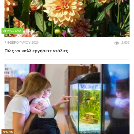
ΛΟΥΛΟΎΔΙΑ
7 ΦΕΒΡΟΥΑΡΊΟΥ 2026
2,635
Πώς να καλλιεργήσετε ντάλιες
ΨΆΡΙΑ