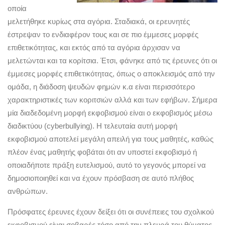
οποία
μελετήθηκε κυρίως στα αγόρια. Σταδιακά, οι ερευνητές
έστρεψαν το ενδιαφέρον τους και σε πιο έμμεσες μορφές
επιθετικότητας, και εκτός από τα αγόρια άρχισαν να
μελετώνται και τα κορίτσια. Έτσι, φάνηκε από τις έρευνες ότι οι
έμμεσες μορφές επιθετικότητας, όπως ο αποκλεισμός από την
ομάδα, η διάδοση ψευδών φημών κ.α είναι περισσότερο
χαρακτηριστικές των κοριτσιών αλλά και των εφήβων. Σήμερα
μία διαδεδομένη μορφή εκφοβισμού είναι ο εκφοβισμός μέσω
διαδικτύου (cyberbullying). Η τελευταία αυτή μορφή
εκφοβισμού αποτελεί μεγάλη απειλή για τους μαθητές, καθώς
πλέον ένας μαθητής φοβάται ότι αν υποστεί εκφοβισμό ή
οποιαδήποτε πράξη ευτελισμού, αυτό το γεγονός μπορεί να
δημοσιοποιηθεί και να έχουν πρόσβαση σε αυτό πλήθος
ανθρώπων.
Πρόσφατες έρευνες έχουν δείξει ότι οι συνέπειες του σχολικού
εκφοβισμού είναι σοβαρές τόσο από την πλευρά του θύματος