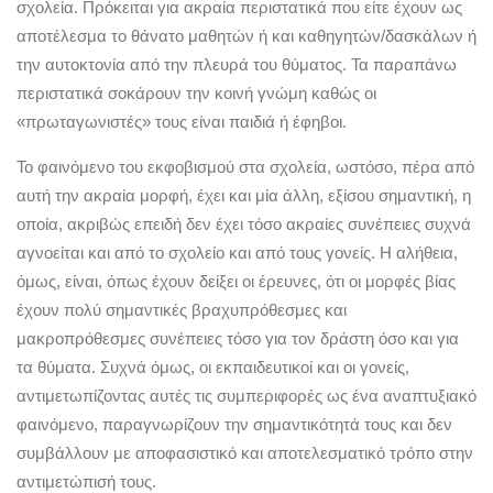
σχολεία. Πρόκειται για ακραία περιστατικά που είτε έχουν ως
αποτέλεσμα το θάνατο μαθητών ή και καθηγητών/δασκάλων ή
την αυτοκτονία από την πλευρά του θύματος. Τα παραπάνω
περιστατικά σοκάρουν την κοινή γνώμη καθώς οι
«πρωταγωνιστές» τους είναι παιδιά ή έφηβοι.
Το φαινόμενο του εκφοβισμού στα σχολεία, ωστόσο, πέρα από
αυτή την ακραία μορφή, έχει και μία άλλη, εξίσου σημαντική, η
οποία, ακριβώς επειδή δεν έχει τόσο ακραίες συνέπειες συχνά
αγνοείται και από το σχολείο και από τους γονείς. Η αλήθεια,
όμως, είναι, όπως έχουν δείξει οι έρευνες, ότι οι μορφές βίας
έχουν πολύ σημαντικές βραχυπρόθεσμες και
μακροπρόθεσμες συνέπειες τόσο για τον δράστη όσο και για
τα θύματα. Συχνά όμως, οι εκπαιδευτικοί και οι γονείς,
αντιμετωπίζοντας αυτές τις συμπεριφορές ως ένα αναπτυξιακό
φαινόμενο, παραγνωρίζουν την σημαντικότητά τους και δεν
συμβάλλουν με αποφασιστικό και αποτελεσματικό τρόπο στην
αντιμετώπισή τους.