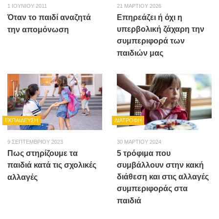
1 ΙΟΥΝΊΟΥ 2011
21 ΜΑΡΤΊΟΥ 2026
Όταν το παιδί αναζητά
Επηρεάζει ή όχι η
υπερβολική ζάχαρη την
την απομόνωση
συμπεριφορά των
παιδιών μας
ΕΚΠΑΊΔΕΥΣΗ
ΔΙΑΤΡΟΦΉ
9 ΣΕΠΤΕΜΒΡΊΟΥ 2023
30 ΜΑΡΤΊΟΥ 2024
Πως στηρίζουμε τα
5 τρόφιμα που
παιδιά κατά τις σχολικές
συμβάλλουν στην κακή
διάθεση και στις αλλαγές
αλλαγές
συμπεριφοράς στα
παιδιά