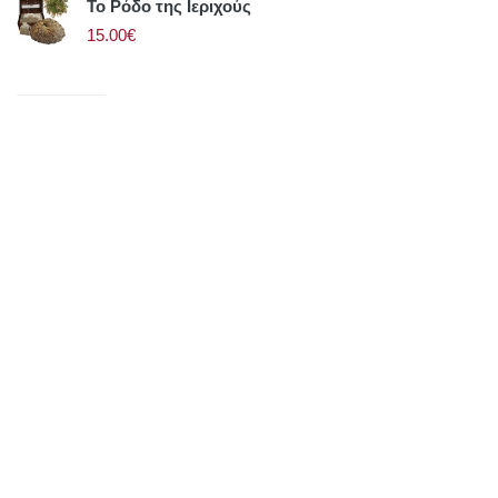
Το Ρόδο της Ιεριχούς
15.00€