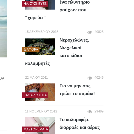
ένα πλυντήριο
ΗΛ. ΣΥΣΚΕΥΈΣ
ρούχων που
“χορεύει”
15 ΔΕΚΕΜΒΡΊΟΥ 2015
40825
Νεροχελώνες.
Νωχελικοί
ΔΙΆΦΟΡΑ
κατοικίδιοι
κολυμβητές
υν
22 ΜΑΪ́ΟΥ 2011
40245
Για να μην σας
τρώει το σαράκι!
ΚΑΘΑΡΙΌΤΗΤΑ
11 ΝΟΕΜΒΡΊΟΥ 2012
29489
Το καλοριφέρ:
διαρροές και αέρας
ΜΑΣΤΟΡΈΜΑΤΑ