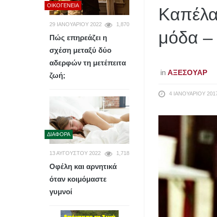
ΟΙΚΟΓΈΝΕΙΑ
Καπέλα 
29 ΙΑΝΟΥΑΡΊΟΥ 2022
1,870
μόδα – 
Πώς επηρεάζει η
σχέση μεταξύ δύο
αδερφών τη μετέπειτα
in
ΑΞΕΣΟΥΆΡ
ζωή;
4 ΙΑΝΟΥΑΡΊΟΥ 201
ΔΙΆΦΟΡΑ
13 ΑΥΓΟΎΣΤΟΥ 2022
1,718
Οφέλη και αρνητικά
όταν κοιμόμαστε
γυμνοί