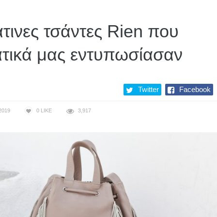
τινες τσάντες Rien που
τικά μας εντυπωσίασαν
Twitter
Facebook
2019
0
LIKE
3,917