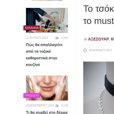
Το τσόκ
το must
ΑΣΦΆΛΕΙΑ
11 ΙΟΥΝΊΟΥ 2022
2,161
in
ΑΞΕΣΟΥΆΡ
,
Κ
Πώς θα απαλλαγείτε
29 ΑΠΡΙΛΊΟΥ 2017
από τα τοξικά
καθαριστικά στην
κουζίνα
ΠΡΌΣΩΠΟ
25 ΔΕΚΕΜΒΡΊΟΥ 2021
2,135
Τι θα συμβεί στο δέρμα