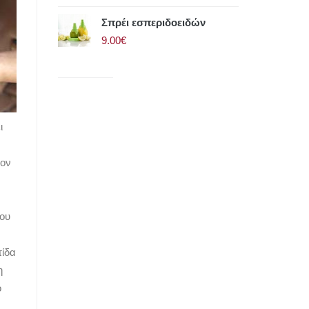
Σπρέι εσπεριδοειδών
9.00€
ι
τον
του
τίδα
η
ό