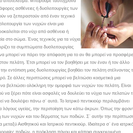
ικό αποτέλεσμα. Μπορούμε ταυτόχρονα
άφορες ασθένειες ή δυσλειτουργίες των
ύν να ξεπεραστούν από έναν τεχνικό
σλειτουργία των νυχιών είναι μια
οκαλείται στο νύχι από ασθένεια ή
ία στο σώμα. Ένας τεχνικός για τα νύχια
ρίζει τα συμπτώματα δυσλειτουργίας
να μπορεί να πάρει την απόφαση για το αν θα μπορεί να προσφέρε
 στον πελάτη. Έτσι μπορεί να τον βοηθήσει με τον έναν ή τον άλλο
την εντόπιση μιας δυσλειτουργίας βοηθάει τον πελάτη στέλνοντας 
ατρό. Σε άλλες περιπτώσεις μπορεί να βελτιώσει κοσμετικά μια
 να βελτιώσει ολόκληρη την ομορφιά των νυχιών του πελάτη. Είναι
ού να ξέρει πότε είναι ασφαλές να δουλεύει τα νύχια των πελατών 
εί να δουλέψει πάνω σ΄ αυτά. Το Ιατρικό πεντικιούρ περιλαμβάνει
ια λόγους υγείας, την περιποίηση των κάτω άκρων. Όπως την φρον
η των νυχιών και του δέρματος των ποδιών. Σ΄ αυτήν την περίπτωσ
α μεταξύ Αισθητικού και Ιατρικού πεντικιούρ. Ιδιαίτερα σ΄ ένα ιατρικ
ιομορφίες ποδιών, η πρόκληση πόνου και κάποια συγκεκριμένα