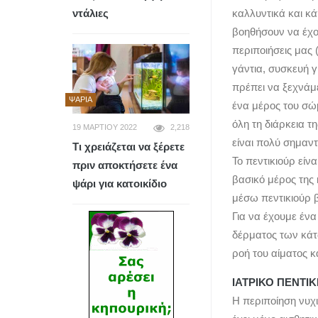
ντάλιες
καλλυντικά και κ
βοηθήσουν να έχο
περιποιήσεις μας
γάντια, συσκευή γ
πρέπει να ξεχνάμε
ΨΆΡΙΑ
ένα μέρος του σώμ
όλη τη διάρκεια 
19 ΜΑΡΤΊΟΥ 2022
2,218
είναι πολύ σημαντ
Τι χρειάζεται να ξέρετε
Το πεντικιούρ είνα
πριν αποκτήσετε ένα
βασικό μέρος της
ψάρι για κατοικίδιο
μέσω πεντικιούρ 
Για να έχουμε ένα
δέρματος των κάτ
ροή του αίματος κ
ΙΑΤΡΙΚΟ ΠΕΝΤΙΚ
Η περιποίηση νυχ