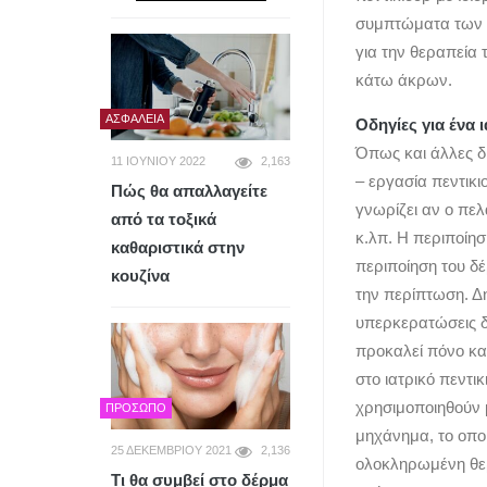
συμπτώματα των π
για την θεραπεία
κάτω άκρων.
ΑΣΦΆΛΕΙΑ
Οδηγίες για ένα 
Όπως και άλλες δι
11 ΙΟΥΝΊΟΥ 2022
2,163
– εργασία πεντικιο
Πώς θα απαλλαγείτε
γνωρίζει αν ο πε
από τα τοξικά
κ.λπ. Η περιποίησ
καθαριστικά στην
περιποίηση του δέ
κουζίνα
την περίπτωση. Δ
υπερκερατώσεις δ
προκαλεί πόνο και
στο ιατρικό πεντι
χρησιμοποιηθούν μ
ΠΡΌΣΩΠΟ
μηχάνημα, το οποί
25 ΔΕΚΕΜΒΡΊΟΥ 2021
2,136
ολοκληρωμένη θερ
Τι θα συμβεί στο δέρμα