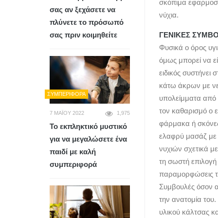
σκόπιμα εφαρμοσμ
σας αν ξεχάσετε να
νύχια.
πλύνετε το πρόσωπό
σας πριν κοιμηθείτε
ΓΕΝΙΚΕΣ ΣΥΜΒΟ
Φυσικά ο όρος υγι
όμως μπορεί να εί
ειδικός συστήνει 
κάτω άκρων με νε
ΣΥΜΠΕΡΙΦΟΡΆ
υπολείμματα από 
τον καθαρισμό ο ε
7 ΜΑΪ́ΟΥ 2022
1,975
φάρμακα ή σκόνες
Το εκπληκτικό μυστικό
ελαφρύ μασάζ με ε
για να μεγαλώσετε ένα
νυχιών σχετικά μ
παιδί με καλή
τη σωστή επιλογή
συμπεριφορά
παραμορφώσεις τω
Συμβουλές όσον α
την ανατομία του.
υλικού κάλτσας κα