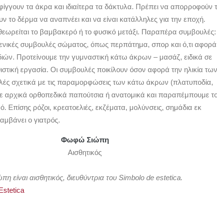
φίγγουν τα άκρα και ιδιαίτερα τα δάκτυλα. Πρέπει να απορροφούν 
ν το δέρμα να αναπνέει και να είναι κατάλληλες για την εποχή.
θεωρείται το βαμβακερό ή το φυσικό μετάξι. Παραπέρα συμβουλές:
ενικές συμβουλές σώματος, όπως περπάτημα, σπορ και ό,τι αφορά
διών. Προτείνουμε την γυμναστική κάτω άκρων – μασάζ, ειδικά σε
ιστική εργασία. Οι συμβουλές ποικίλουν όσον αφορά την ηλικία τω
ές σχετικά με τις παραμορφώσεις των κάτω άκρων (πλατυποδία,
με αρχικά ορθοπεδικά παπούτσια ή ανατομικά και παραπέμπουμε τ
ό. Επίσης ρόζοι, κρεατοελιές, εκζέματα, μολύνσεις, σημάδια εκ
αμβάνει ο γιατρός.
Φωφώ Σιώπη
Αισθητικός
 είναι αισθητικός, διευθύντρια του Simbolo de estetica.
Estetica