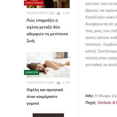
ΟΙΚΟΓΈΝΕΙΑ
κάλτσες που να σ
ιδρώτα, να αφήνου
29 ΙΑΝΟΥΑΡΊΟΥ 2022
1,871
Κατάλληλο υλικό 
Πώς επηρεάζει η
Αναφέρονται σε γ
σχέση μεταξύ δύο
τους μύες των πο
αδερφών τη μετέπειτα
όσους κάνουν καθ
ζωή;
πελατών. Συμβουλ
κότσι). Συστήνου
πελάτη στον γιατρ
γεννηθείς τα αναλ
ΔΙΆΦΟΡΑ
13 ΑΥΓΟΎΣΤΟΥ 2022
1,718
Οφέλη και αρνητικά
Info:
Η Φωφώ Σιώπη
όταν κοιμόμαστε
Πηγή:
Simbolo di 
γυμνοί