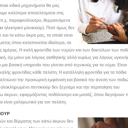
άποια ειδικά μηχανήματα θα μας
υμε καλύτερα αποτελέσματα στις
 (π.χ. παραφινόλουτρο, θερμαινόμενα
ια ηλεκτρικό μανικιούρ). Ποτέ όμως δεν
 και τα κάτω άκρα μας, τα οποία είναι
ατος όπου καταπονείται ιδιαίτερα, σε
της ημέρας. Η καλή φροντίδα των νυχιών και των δακτύλων των ποδ
ική, όχι μόνο για λόγους αισθητικής αλλά κυρίως για λόγους υγιεινή
ι μια βασική υπηρεσία που γίνεται από τεχνικούς για τα νύχια. Είναι
 καλής φροντίδας κάθε πελάτη. Η κατάλληλη φροντίδα για τα πόδια
βελτιώνει την προσωρινή εμφάνιση και βασικά την άνεση των ποδι
 ολοκληρωμένο πεντικιούρ δεν ξεχνάμε και την περιποίηση του
ω άκρων, εφαρμόζοντας ποδόλουτρο και μασάζ, όπου διεγείρουν τ
αι είναι χαλαρωτικό για τον πελάτη.
ΙΟΥΡ
ιών και δέρματος των κάτω άκρων δεν