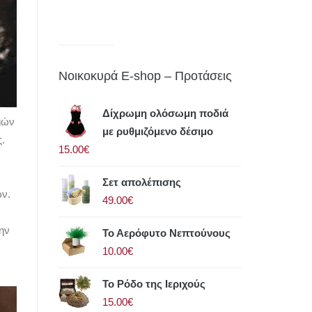
Νοικοκυρά E-shop – Προτάσεις
Δίχρωμη ολόσωμη ποδιά
ιών
με ρυθμιζόμενο δέσιμο
ς.
15.00€
Σετ απολέπισης
ών.
49.00€
ην
Το Αερόφυτο Νεπτούνους
10.00€
Το Ρόδο της Ιεριχούς
15.00€