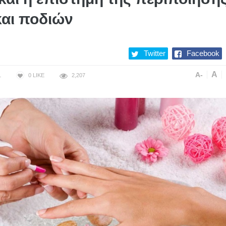
και ποδιών
Twitter
Facebook
A
A-
1
0
LIKE
2,207