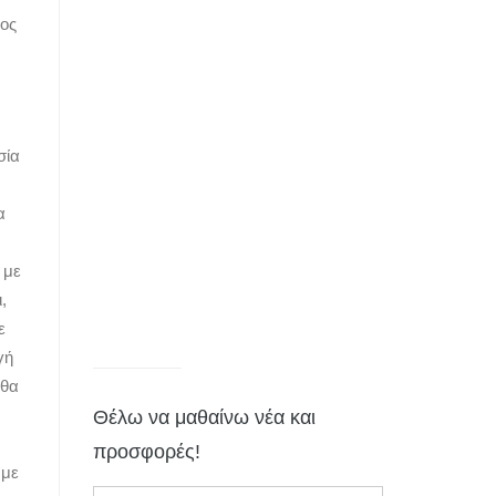
νος
σία
α
 με
,
ε
γή
 θα
Θέλω να μαθαίνω νέα και
προσφορές!
 με