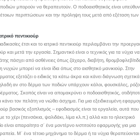
οδιών μπορούν να θεραπευτούν. Ο ποδοαισθητικός είναι υπεύθυ
 τέτοιων περιπτώσεων και την πρόληψη τους μετά από εξέταση των
ιατρικό πεντικιούρ
αδικασίες έτσι και το ιατρικό πεντικιούρ περιλαμβάνει την προεργα
ύρ και μετά την εργασία. Σημαντικό είναι ο τεχνικός για τα νύχια να
λάτης πάσχει από ασθένειες όπως ζάχαρο, διαβήτη, θρομβοφλεβίτιδ
η νυχιών μπορεί να είναι ίδια όπως στο αισθητικό μανικιούρ. Στην
ρματος εξετάζει ο ειδικός τα κάτω άκρα και κάνει διάγνωση σχετικά
ηλαδή αν στο δέρμα των ποδιών υπάρχουν κάλοι, φουσκάλες, ρόζοι
έρματος. Σκοπός είναι να απομακρύνει ο ποδοαισθητικός, οτιδήποτ
 κάνει τον πελάτη να νιώθει άσχημα. Για μια εξειδικευμένη εφαρμο
κιούρ βασικός εξοπλισμός – εφοδιασμός είναι τα εργαλεία, αυτά που
ε το χέρι (πενσάκια, ψαλιδάκι, λίμα κλ.π.) αλλά και το ηλεκτρικό
ο είναι απαραίτητο σ΄ ένα μοντέρνο ινστιτούτο εφαρμογής για μια
απεία. Μ΄ ένα τέτοιο μηχάνημα το δέρμα ή τα νύχια θεραπεύονται