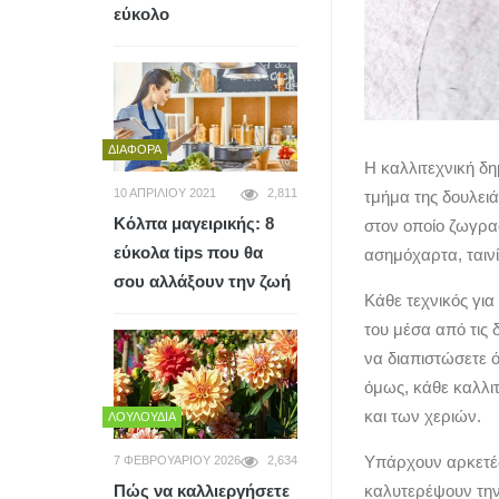
εύκολο
ΔΙΆΦΟΡΑ
Η καλλιτεχνική δη
10 ΑΠΡΙΛΊΟΥ 2021
2,811
τμήμα της δουλει
Κόλπα μαγειρικής: 8
στον οποίο ζωγραφ
εύκολα tips που θα
ασημόχαρτα, ταινί
σου αλλάξουν την ζωή
Κάθε τεχνικός για
του μέσα από τις 
να διαπιστώσετε ό
όμως, κάθε καλλιτ
και των χεριών.
ΛΟΥΛΟΎΔΙΑ
Υπάρχουν αρκετές
7 ΦΕΒΡΟΥΑΡΊΟΥ 2026
2,634
Πώς να καλλιεργήσετε
καλυτερέψουν την