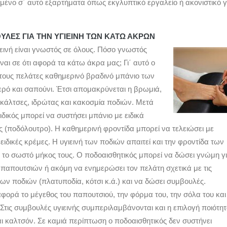
ένο σ΄ αυτό εξαρτήματα όπως εκγλυπτικό εργαλείο ή ακονιστικό γ
ΥΛΕΣ ΓΙΑ ΤΗΝ ΥΓΙΕΙΝΗ ΤΩΝ ΚΑΤΩ ΑΚΡΩΝ
εινή είναι γνωστός σε όλους. Πόσο γνωστός
ναι σε ότι αφορά τα κάτω άκρα μας; Γι΄ αυτό ο
στους πελάτες καθημερινό βραδινό μπάνιο των
ρό και σαπούνι. Έτσι απομακρύνεται η βρωμιά,
κάλτσες, ιδρώτας και κακοσμία ποδιών. Μετά
ιδικός μπορεί να συστήσει μπάνιο με ειδικά
 (ποδόλουτρο). Η καθημερινή φροντίδα μπορεί να τελειώσει με
ιδικές κρέμες. Η υγιεινή των ποδιών απαιτεί και την φροντίδα των
ε το σωστό μήκος τους. Ο ποδοαισθητικός μπορεί να δώσει γνώμη γ
 παπουτσιών ή ακόμη να ενημερώσει τον πελάτη σχετικά με τις
ν ποδιών (πλατυποδία, κότσι κ.ά.) και να δώσει συμβουλές.
φορά το μέγεθος του παπουτσιού, την φόρμα του, την σόλα του και
 Στις συμβουλές υγιεινής συμπεριλαμβάνονται και η επιλογή ποιότη
ι καλτσόν. Σε καμιά περίπτωση ο ποδοαισθητικός δεν συστήνει