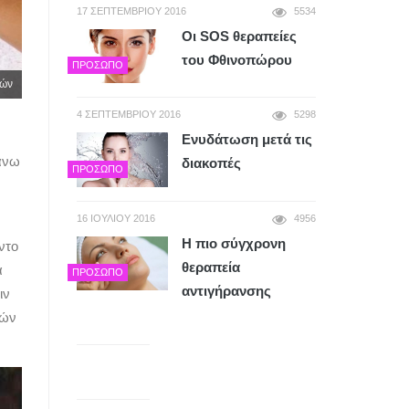
17 ΣΕΠΤΕΜΒΡΊΟΥ 2016
5534
Οι SΟS θεραπείες
του Φθινοπώρου
ΠΡΌΣΩΠΟ
ιών
4 ΣΕΠΤΕΜΒΡΊΟΥ 2016
5298
Ενυδάτωση μετά τις
πάνω
διακοπές
ΠΡΌΣΩΠΟ
16 ΙΟΥΛΊΟΥ 2016
4956
Η πιο σύγχρονη
ντο
θεραπεία
α
ΠΡΌΣΩΠΟ
αντιγήρανσης
ιν
ιών