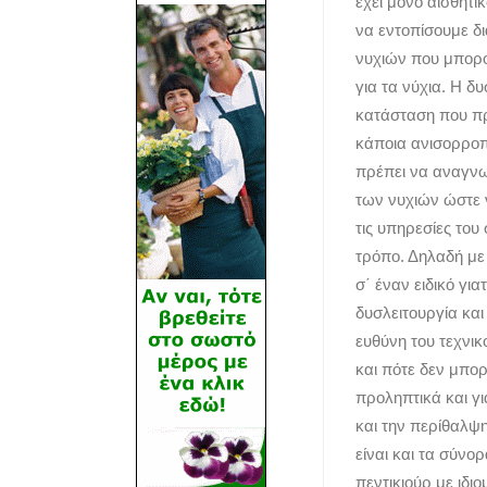
έχει μόνο αισθητ
να εντοπίσουμε δι
νυχιών που μπορο
για τα νύχια. Η δυ
κατάσταση που πρ
κάποια ανισορροπ
πρέπει να αναγνω
των νυχιών ώστε 
τις υπηρεσίες του
τρόπο. Δηλαδή με 
σ΄ έναν ειδικό γι
δυσλειτουργία και
ευθύνη του τεχνικ
και πότε δεν μπορ
προληπτικά και γ
και την περίθαλψ
είναι και τα σύνορ
πεντικιούρ με ιδ