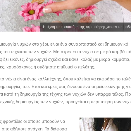
Η τέχνη και η επιστήμη της περιποίησης χεριών και ποδ
μιουργία νυχιών στο χέρι, είναι ένα συναρπαστικό και δημιουργικό
άς του τεχνικού των νυχιών. Μετατρέπει τα νύχια σε μικρό καμβά 
ίζει εικόνες, δημιουργεί σχέδια και κάνει κολάζ με μικρά κομμάτια,
ες, χρυσόσκονες ή οτιδήποτε επιθυμεί ο πελάτης.
 τα νύχια είναι ένας καλλιτέχνης, όπου καλείται να εκφράσει το ταλέ
δημιουργίες του. Έτσι και εμείς σας δίνουμε ένα σημείο εκκίνησης γι
τι κατά τη δημιουργία της τέχνης των νυχιών δεν υπάρχει τέλος. Πρ
εχνικής δημιουργίας των νυχιών, προηγείται η περιποίηση των νυχ
 φροντίδες οι οποίες μπορούν να
 οποιαδήποτε ανάγκη. Τα διάφορα