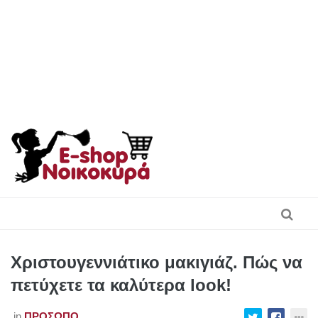
Skip
to
content
Χριστουγεννιάτικο μακιγιάζ. Πώς να
πετύχετε τα καλύτερα look!
in
ΠΡΌΣΩΠΟ