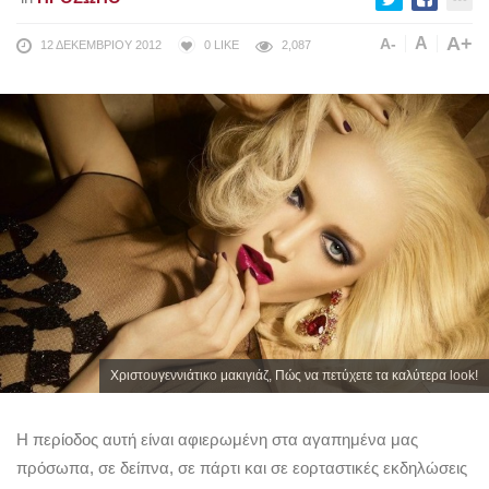
A+
A
A-
12 ΔΕΚΕΜΒΡΊΟΥ 2012
0
LIKE
2,087
Χριστουγεννιάτικο μακιγιάζ, Πώς να πετύχετε τα καλύτερα look!
Η περίοδος αυτή είναι αφιερωμένη στα αγαπημένα μας
πρόσωπα, σε δείπνα, σε πάρτι και σε εορταστικές εκδηλώσεις