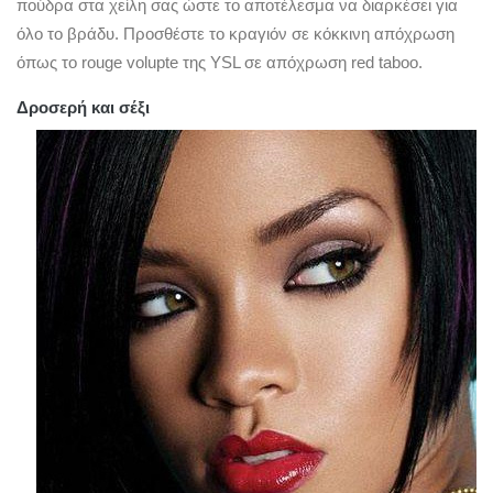
πούδρα στα χείλη σας ώστε το αποτέλεσμα να διαρκέσει για
όλο το βράδυ. Προσθέστε το κραγιόν σε κόκκινη απόχρωση
όπως το rouge volupte της YSL σε απόχρωση red taboo.
Δροσερή και σέξι