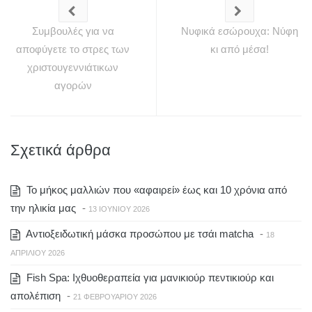
Συμβουλές για να
Νυφικά εσώρουχα: Νύφη
αποφύγετε το στρες των
κι από μέσα!
χριστουγεννιάτικων
αγορών
Σχετικά άρθρα
Το μήκος μαλλιών που «αφαιρεί» έως και 10 χρόνια από
την ηλικία μας
-
13 ΙΟΥΝΊΟΥ 2026
Αντιοξειδωτική μάσκα προσώπου με τσάι matcha
-
18
ΑΠΡΙΛΊΟΥ 2026
Fish Spa: Ιχθυοθεραπεία για μανικιούρ πεντικιούρ και
απολέπιση
-
21 ΦΕΒΡΟΥΑΡΊΟΥ 2026