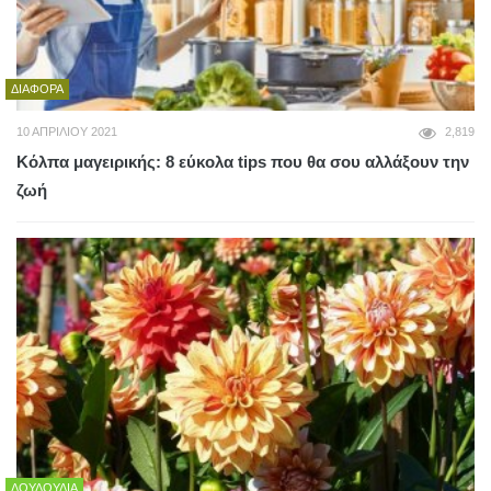
ΔΙΆΦΟΡΑ
10 ΑΠΡΙΛΊΟΥ 2021
2,819
Κόλπα μαγειρικής: 8 εύκολα tips που θα σου αλλάξουν την
ζωή
ΛΟΥΛΟΎΔΙΑ