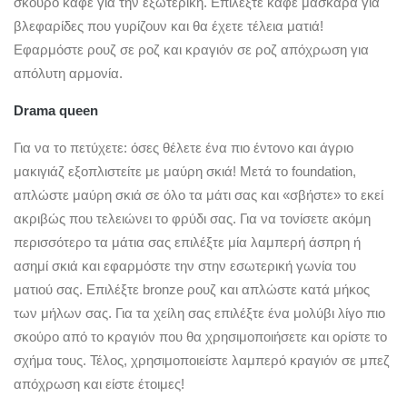
σκούρο καφέ για την εξωτερική. Επιλέξτε καφέ μάσκαρα για
βλεφαρίδες που γυρίζουν και θα έχετε τέλεια ματιά!
Εφαρμόστε ρουζ σε ροζ και κραγιόν σε ροζ απόχρωση για
απόλυτη αρμονία.
Drama queen
Για να το πετύχετε: όσες θέλετε ένα πιο έντονο και άγριο
μακιγιάζ εξοπλιστείτε με μαύρη σκιά! Μετά το foundation,
απλώστε μαύρη σκιά σε όλο τα μάτι σας και «σβήστε» το εκεί
ακριβώς που τελειώνει το φρύδι σας. Για να τονίσετε ακόμη
περισσότερο τα μάτια σας επιλέξτε μία λαμπερή άσπρη ή
ασημί σκιά και εφαρμόστε την στην εσωτερική γωνία του
ματιού σας. Επιλέξτε bronze ρουζ και απλώστε κατά μήκος
των μήλων σας. Για τα χείλη σας επιλέξτε ένα μολύβι λίγο πιο
σκούρο από το κραγιόν που θα χρησιμοποιήσετε και ορίστε το
σχήμα τους. Τέλος, χρησιμοποιείστε λαμπερό κραγιόν σε μπεζ
απόχρωση και είστε έτοιμες!