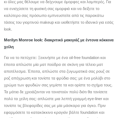
κι όλες μας θέλουμε να δείχνουμε όμορφες και λαμπερές. Για
να ενισχύσετε τη φυσική σας ομορφιά και να δείξετε το
καλύτερο σας πρόσωπο εμπνευστείτε από τις παρακάτω
τάσεις του γιορτινού makeup και υιοθετήστε το ιδανικό για εσάς
look.
Merilyn Monroe look: διακριτικό μακιγιάζ με έντονα κόκκινα
χείλη
Για να το πετύχετε: Ξεκινήστε με ένα oil-free foundation και
έπειτα απλώστε μία ματ πούδρα σε σκόνη για τέλειο ματ
αποτέλεσμα. Έπειτα, απλώστε στα ζυγωματικά σας ρουζ σε
ροζ απόχρωση και τονίστε τα φρύδια σας: με ένα μολύβι στο
χρώμα των φρυδιών σας γεμίστε τα και ορίστε το σχήμα τους.
Τα μάτια δε χρειάζονται να τονιστούν πολύ διότι θα τονίσετε
πολύ τα χείλη σας: απλώστε μια λεπτή γραμμή eye-liner και
τονίστε τις βλεφαρίδες σας με μία μάσκαρα για όγκο. Πριν
εφαρμόσετε το κατακόκκινο κραγιόν βάλτε foundation και