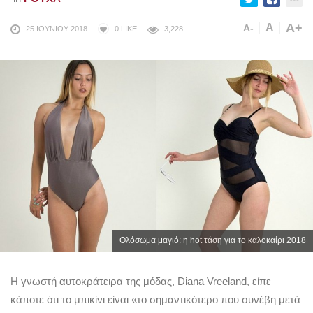
A+
A
A-
25 ΙΟΥΝΊΟΥ 2018
0
LIKE
3,228
Ολόσωμα μαγιό: η hot τάση για το καλοκαίρι 2018
Η γνωστή αυτοκράτειρα της μόδας, Diana Vreeland, είπε
κάποτε ότι το μπικίνι είναι «το σημαντικότερο που συνέβη μετά