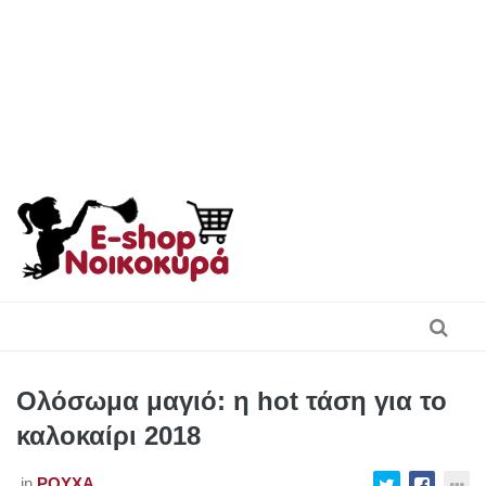
Skip
to
content
Ολόσωμα μαγιό: η hot τάση για το
καλοκαίρι 2018
in
ΡΟΎΧΑ