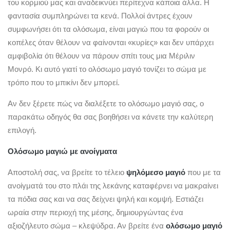
του κορμιού μας και αναδεικνύει περίτεχνα κάποια άλλα. Η
φαντασία συμπληρώνει τα κενά. Πολλοί άντρες έχουν
συμφωνήσει ότι τα ολόσωμα, είναι μαγιώ που τα φορούν οι
κοπέλες όταν θέλουν να φαίνονται «κυρίες» και δεν υπάρχει
αμφιβολία ότι θέλουν να πάρουν σπίτι τους μια Μέριλιν
Μονρό. Κι αυτό γιατί το ολόσωμο μαγιό τονίζει το σώμα με
τρόπο που το μπικίνι δεν μπορεί.
Αν δεν ξέρετε πώς να διαλέξετε το ολόσωμο μαγιό σας, ο
παρακάτω οδηγός θα σας βοηθήσει να κάνετε την καλύτερη
επιλογή.
Ολόσωμο μαγιώ με ανοίγματα
Αποστολή σας, να βρείτε το τέλειο
ψηλόμεσο μαγιό
που με τα
ανοίγματά του στο πλάι της λεκάνης καταφέρνει να μακραίνει
τα πόδια σας και να σας δείχνει ψηλή και κομψή. Εστιάζει
ωραία στην περιοχή της μέσης, δημιουργώντας ένα
αξιοζήλευτο σώμα – κλεψύδρα. Αν βρείτε ένα
ολόσωμο μαγιό