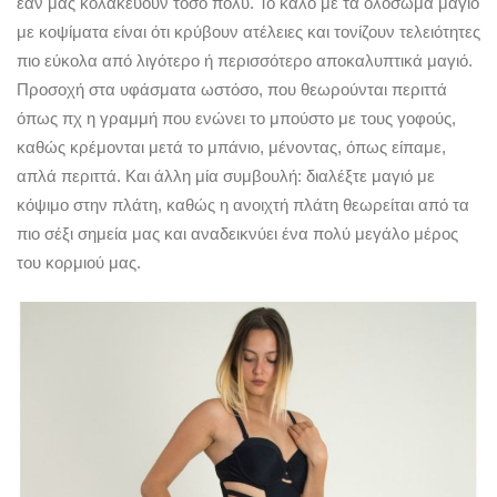
εάν μας κολακεύουν τόσο πολύ. Το καλό με τα ολόσωμα μαγιό
με κοψίματα είναι ότι κρύβουν ατέλειες και τονίζουν τελειότητες
πιο εύκολα από λιγότερο ή περισσότερο αποκαλυπτικά μαγιό.
Προσοχή στα υφάσματα ωστόσο, που θεωρούνται περιττά
όπως πχ η γραμμή που ενώνει το μπούστο με τους γοφούς,
καθώς κρέμονται μετά το μπάνιο, μένοντας, όπως είπαμε,
απλά περιττά. Και άλλη μία συμβουλή: διαλέξτε μαγιό με
κόψιμο στην πλάτη, καθώς η ανοιχτή πλάτη θεωρείται από τα
πιο σέξι σημεία μας και αναδεικνύει ένα πολύ μεγάλο μέρος
του κορμιού μας.