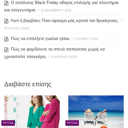
Ο απόλυτος Black Friday οδηγός επιλογής για πλυντήρια
και στεγνωτήρια
-
15 ΝΟΕΜΒΡΊΟΥ 2025
Λινό ή βαμβάκι; Ποιο ύφασμα μάς κρατά πιο δροσερούς;
-
27 ΙΟΥΛΊΟΥ 2024
Πώς να επιλέξετε γυαλιά ηλίου
-
1 ΙΟΥΝΊΟΥ 2024
Πώς να φαρδύνετε τα στενά παπούτσια χωρίς να
χρειαστείτε τσαγκάρη
-
13 ΑΠΡΙΛΊΟΥ 2024
Διαβάστε επίσης
ΡΟΎΧΑ
ΡΟΎΧΑ