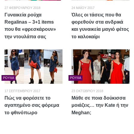
27 ΦΕΒΡΟΥΑΡΊΟΥ 2018
24 ΜΑΪ́ΟΥ 2017
Γυναικεία ρούχα
Όλες οι τάσεις που θα
Regalinas – 3+1 items
φορεθούν στα ανδρικά
που θα «φρεσκάρουν»
και γυναικεία μαγιό φέτος
την ντουλάπα σας
το καλοκαίρι
ΡΟΎΧΑ
ΡΟΎΧΑ
17 ΣΕΠΤΕΜΒΡΊΟΥ 2017
23 ΟΚΤΩΒΡΊΟΥ 2018
Πώς να φορέσετε το
Μάθε σε ποια δούκισσα
αγαπημένο σας φόρεμα
μοιάζεις… την Kate ή την
το φθινόπωρο
Meghan;