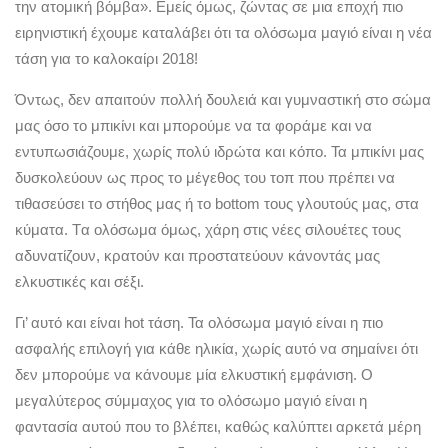
την ατομική βόμβα». Εμείς όμως, ζώντας σε μια εποχή πιο
ειρηνιστική έχουμε καταλάβει ότι τα ολόσωμα μαγιό είναι η νέα
τάση για το καλοκαίρι 2018!
Όντως, δεν απαιτούν πολλή δουλειά και γυμναστική στο σώμα
μας όσο το μπικίνι και μπορούμε να τα φοράμε και να
εντυπωσιάζουμε, χωρίς πολύ ιδρώτα και κόπο. Τα μπικίνι μας
δυσκολεύουν ως προς το μέγεθος του τοπ που πρέπει να
τιθασεύσει το στήθος μας ή το bottom τους γλουτούς μας, στα
κύματα. Tα ολόσωμα όμως, χάρη στις νέες σιλουέτες τους
αδυνατίζουν, κρατούν και προστατεύουν κάνοντάς μας
ελκυστικές και σέξι.
Γι’ αυτό και είναι hot τάση. Τα ολόσωμα μαγιό είναι η πιο
ασφαλής επιλογή για κάθε ηλικία, χωρίς αυτό να σημαίνει ότι
δεν μπορούμε να κάνουμε μία ελκυστική εμφάνιση. Ο
μεγαλύτερος σύμμαχος για το ολόσωμο μαγιό είναι η
φαντασία αυτού που το βλέπει, καθώς καλύπτει αρκετά μέρη