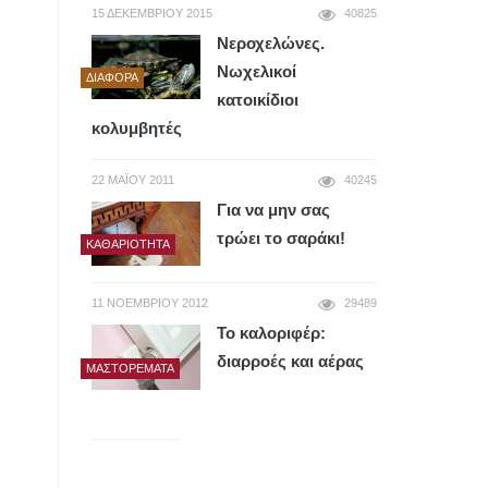
15 ΔΕΚΕΜΒΡΊΟΥ 2015
40825
Νεροχελώνες.
Νωχελικοί
ΔΙΆΦΟΡΑ
κατοικίδιοι
κολυμβητές
22 ΜΑΪ́ΟΥ 2011
40245
Για να μην σας
τρώει το σαράκι!
ΚΑΘΑΡΙΌΤΗΤΑ
11 ΝΟΕΜΒΡΊΟΥ 2012
29489
Το καλοριφέρ:
διαρροές και αέρας
ΜΑΣΤΟΡΈΜΑΤΑ