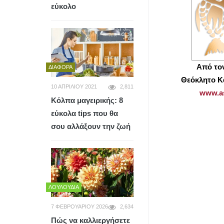
εύκολο
Από το
ΔΙΆΦΟΡΑ
Θεόκλητο Κ
10 ΑΠΡΙΛΊΟΥ 2021
2,811
www.as
Κόλπα μαγειρικής: 8
εύκολα tips που θα
σου αλλάξουν την ζωή
ΛΟΥΛΟΎΔΙΑ
7 ΦΕΒΡΟΥΑΡΊΟΥ 2026
2,634
Πώς να καλλιεργήσετε