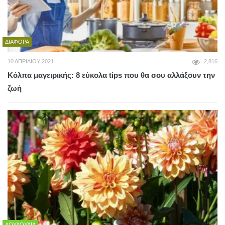
ΔΙΆΦΟΡΑ
10 ΑΠΡΙΛΊΟΥ 2021
2,816
Κόλπα μαγειρικής: 8 εύκολα tips που θα σου αλλάξουν την
ζωή
ΛΟΥΛΟΎΔΙΑ