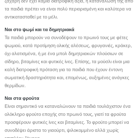
ζάχαρη δεν έχει καμία διατροφική αξία, η κατανάλωσή της από
τα παιδιά πρέπει να είναι πολύ περιορισμένη και καλύτερα να
αντικατασταθεί με το μέλι.
Ναι στο ψωμί και τα δημητριακά
Τα παιδιά μπορούν να συνοδέψουν το πρωινό τους με φέτες
ψωμιού, κατά προτίμηση ολικής αλέσεως, φρυγανιές, κράκερ,
όχι αλατισμένα, ή με ένα μπολ δημητριακών πλούσιων σε
σίδηρο, βιταμίνες και φυτικές ίνες. Επίσης, τα μούσλι είναι μια
καλή διατροφική πρόταση για τα παιδιά που έχουν έντονη
σωματική δραστηριότητα και, επομένως, αυξημένες ανάγκες
θερμίδων.
Ναι στα φρούτα
Είναι σημαντικό να καταναλώνουν τα παιδιά τουλάχιστον ένα
ολόκληρο φρούτο εποχής στο πρωινό τους, γιατί τα φρούτα
προσφέρουν φυτικές ίνες και βιταμίνες. Το φρούτο μπορεί να
συνοδέψει άριστα το γιαούρτι, ψιλοκομμένο αλλά χωρίς