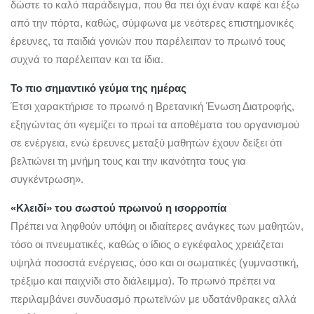
δώστε το καλό παράδειγμα, που θα πει όχι έναν καφέ και έξω
από την πόρτα, καθώς, σύμφωνα με νεότερες επιστημονικές
έρευνες, τα παιδιά γονιών που παρέλειπαν το πρωινό τους
συχνά το παρέλειπαν και τα ίδια.
Το πιο σημαντικό γεύμα της ημέρας
Έτσι χαρακτήρισε το πρωινό η Βρετανική Ένωση Διατροφής,
εξηγώντας ότι «γεμίζει το πρωί τα αποθέματα του οργανισμού
σε ενέργεια, ενώ έρευνες μεταξύ μαθητών έχουν δείξει ότι
βελτιώνει τη μνήμη τους και την ικανότητα τους για
συγκέντρωση».
«Κλειδί» του σωστού πρωινού η ισορροπία
Πρέπει να ληφθούν υπόψη οι ιδιαίτερες ανάγκες των μαθητών,
τόσο οι πνευματικές, καθώς ο ίδιος ο εγκέφαλος χρειάζεται
υψηλά ποσοστά ενέργειας, όσο και οι σωματικές (γυμναστική,
τρέξιμο και παιχνίδι στο διάλειμμα). Το πρωινό πρέπει να
περιλαμβάνει συνδυασμό πρωτεϊνών με υδατάνθρακες αλλά