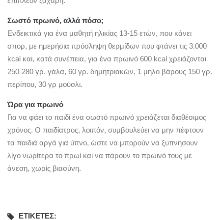
επιπλέον ζάχαρη.
Σωστό πρωινό, αλλά πόσο;
Ενδεικτικά για ένα μαθητή ηλικίας 13-15 ετών, που κάνει
σπορ, με ημερήσια πρόσληψη θερμίδων που φτάνει τις 3.000
kcal και, κατά συνέπεια, για ένα πρωινό 600 kcal χρειάζονται
250-280 γρ. γάλα, 60 γρ. δημητριακών, 1 μήλο βάρους 150 γρ.
περίπου, 30 γρ μούσλι.
Ώρα για πρωινό
Για να φάει το παιδί ένα σωστό πρωινό χρειάζεται διαθέσιμος
χρόνος. Ο παιδίατρος, λοιπόν, συμβουλεύει να μην πέφτουν
τα παιδιά αργά για ύπνο, ώστε να μπορούν να ξυπνήσουν
λίγο νωρίτερα το πρωί και να πάρουν το πρωινό τους με
άνεση, χωρίς βιασύνη.
ΕΤΙΚΈΤΕΣ: