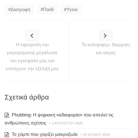
Διατροφή
Παιδί
Υγεία
Η εφεύρεση του
Το καλοριφέρ: διαρροές
μαγειρέματος μεγάλωσε
και αέρας
τον εγκέφαλό μας και
επιτάχυνε την εξέλιξή μας
Σχετικά άρθρα
Phubbing: Η ψηφιακή «αδιαφορία» που απειλεί τις
ανθρώπινες σχέσεις
-
1 ΑΥΓΟΎΣΤΟΥ 2026
To χόμπι που χαρίζει μακροζωία
-
25 ΙΟΥΛΊΟΥ 2026