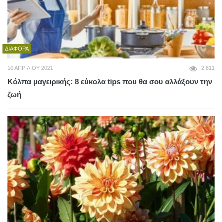
ΔΙΆΦΟΡΑ
10 ΑΠΡΙΛΊΟΥ 2021
2,811
Κόλπα μαγειρικής: 8 εύκολα tips που θα σου αλλάξουν την
ζωή