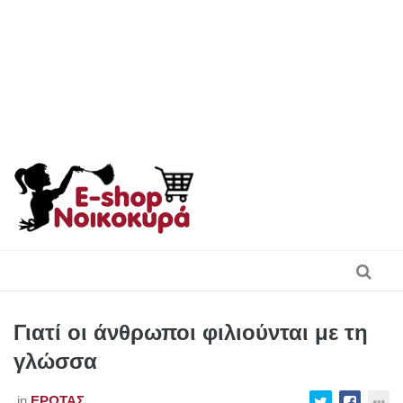
Skip
to
content
Γιατί οι άνθρωποι φιλιούνται με τη
γλώσσα
in
ΈΡΩΤΑΣ