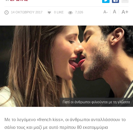
A+
A
A-
14 ΟΚΤΩΒΡΊΟΥ 2017
0
LIKE
7,026
Γιατί οι άνθρωποι φιλιούνται με τη γλώσσα
Με το λεγόμενο «french kiss», οι άνθρωποι ανταλλάσσουν το
σάλιο τους και μαζί με αυτό περίπου 80 εκατομμύρια