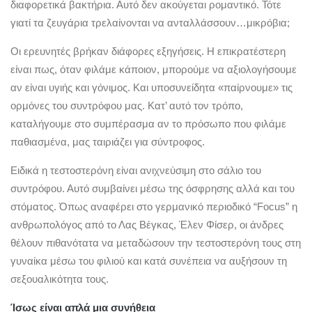
διαφορετικά βακτήρια. Αυτό δεν ακούγεται ρομαντικό. Τότε
γιατί τα ζευγάρια τρελαίνονται να ανταλλάσσουν…μικρόβια;
Οι ερευνητές βρήκαν διάφορες εξηγήσεις. Η επικρατέστερη
είναι πως, όταν φιλάμε κάποιον, μπορούμε να αξιολογήσουμε
αν είναι υγιής και γόνιμος. Και υποσυνείδητα «παίρνουμε» τις
ορμόνες του συντρόφου μας. Κατ’ αυτό τον τρόπο,
καταλήγουμε στο συμπέρασμα αν το πρόσωπο που φιλάμε
παθιασμένα, μας ταιριάζει για σύντροφος.
Ειδικά η τεστοστερόνη είναι ανιχνεύσιμη στο σάλιο του
συντρόφου. Αυτό συμβαίνει μέσω της όσφρησης αλλά και του
στόματος. Όπως αναφέρει στο γερμανικό περιοδικό “Focus” η
ανθρωπολόγος από το Λας Βέγκας, Έλεν Φίσερ, οι άνδρες
θέλουν πιθανότατα να μεταδώσουν την τεστοστερόνη τους στη
γυναίκα μέσω του φιλιού και κατά συνέπεια να αυξήσουν τη
σεξουαλικότητα τους.
Ίσως είναι απλά μια συνήθεια