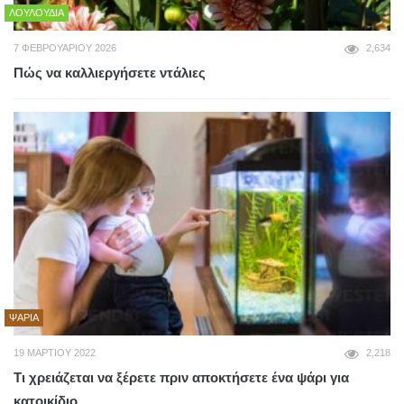
ΛΟΥΛΟΎΔΙΑ
7 ΦΕΒΡΟΥΑΡΊΟΥ 2026
2,634
Πώς να καλλιεργήσετε ντάλιες
ΨΆΡΙΑ
19 ΜΑΡΤΊΟΥ 2022
2,218
Τι χρειάζεται να ξέρετε πριν αποκτήσετε ένα ψάρι για
κατοικίδιο