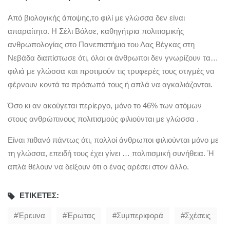
Από βιολογικής άποψης,το φιλί με γλώσσα δεν είναι
απαραίτητο. Η Σέλι Βόλσε, καθηγήτρια πολιτισμικής
ανθρωπολογίας στο Πανεπιστήμιο του Λας Βέγκας στη
Νεβάδα διαπίστωσε ότι, όλοι οι άνθρωποι δεν γνωρίζουν τα…
φιλιά με γλώσσα και προτιμούν τις τρυφερές τους στιγμές να
φέρνουν κοντά τα πρόσωπά τους ή απλά να αγκαλιάζονται.
Όσο κι αν ακούγεται περίεργο, μόνο το 46% των ατόμων
στους ανθρώπινους πολιτισμούς φιλιούνται με γλώσσα .
Είναι πιθανό πάντως ότι, πολλοί άνθρωποι φιλιούνται μόνο με
τη γλώσσα, επειδή τους έχει γίνει … πολιτισμική συνήθεια. Ή
απλά θέλουν να δείξουν ότι ο ένας αρέσει στον άλλο.
ΕΤΙΚΈΤΕΣ:
Έρευνα
Έρωτας
Συμπεριφορά
Σχέσεις