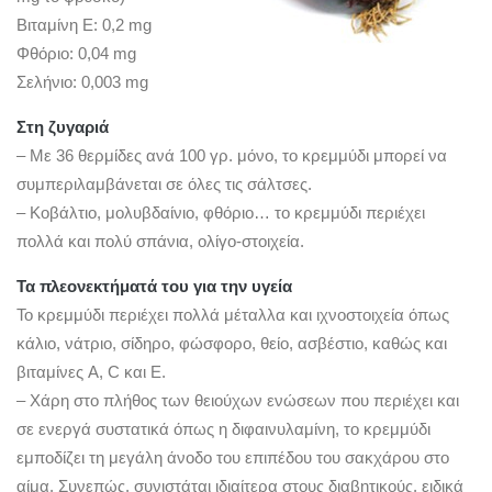
Βιταμίνη Ε: 0,2 mg
Φθόριο: 0,04 mg
Σελήνιο: 0,003 mg
Στη ζυγαριά
– Με 36 θερμίδες ανά 100 γρ. μόνο, το κρεμμύδι μπορεί να
συμπεριλαμβάνεται σε όλες τις σάλτσες.
– Κοβάλτιο, μολυβδαίνιο, φθόριο… το κρεμμύδι περιέχει
πολλά και πολύ σπάνια, ολίγο-στοιχεία.
Τα πλεονεκτήματά του για την υγεία
Το κρεμμύδι περιέχει πολλά μέταλλα και ιχνοστοιχεία όπως
κάλιο, νάτριο, σίδηρο, φώσφορο, θείο, ασβέστιο, καθώς και
βιταμίνες A, C και Ε.
– Χάρη στο πλήθος των θειούχων ενώσεων που περιέχει και
σε ενεργά συστατικά όπως η διφαινυλαμίνη, το κρεμμύδι
εμποδίζει τη μεγάλη άνοδο του επιπέδου του σακχάρου στο
αίμα. Συνεπώς, συνιστάται ιδιαίτερα στους διαβητικούς, ειδικά