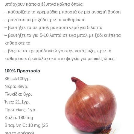
υπάρχουν κάποια έξυπνα κόλπα όπως:
– καθαρίζετε τα κρεμμύδια μπροστά σε μια ανοιχτή βρύση
– ραντίστε τα με ξύδι πριν τα καθαρίσετε
– βουτήξτε τα σε μπολ με καυτό νερό για 5 λεπτά
– βουτήξτε τα για 5-10 λεπτά σε ένα μπολ με ξύδι κι έπειτα
καθαρίστε τα
– βάζετε τα κρεμμύδι για λίγο στην κατάψυξη, πριν τα
καθαρίσετε ή εναλλακτικά στο ψυγείο για μερικές ώρες.
100% Προστασία
36 cal/100γρ.
Νερό: 88γρ.
Γλυκίδια: 8γρ.
Ίνες: 21,1γρ.
Πρωτεΐνες: 1γρ.
Κάλιο: 180 mg
Βιταμίνη C: 10 mg (25
mg το φρέσκο)