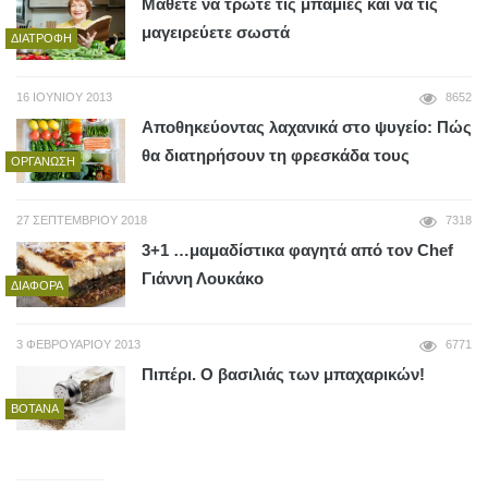
Μάθετε να τρώτε τις μπάμιες και να τις
μαγειρεύετε σωστά
ΔΙΑΤΡΟΦΉ
16 ΙΟΥΝΊΟΥ 2013
8652
Αποθηκεύοντας λαχανικά στο ψυγείο: Πώς
θα διατηρήσουν τη φρεσκάδα τους
ΟΡΓΆΝΩΣΗ
27 ΣΕΠΤΕΜΒΡΊΟΥ 2018
7318
3+1 …μαμαδίστικα φαγητά από τον Chef
Γιάννη Λουκάκο
ΔΙΆΦΟΡΑ
3 ΦΕΒΡΟΥΑΡΊΟΥ 2013
6771
Πιπέρι. Ο βασιλιάς των μπαχαρικών!
ΒΌΤΑΝΑ