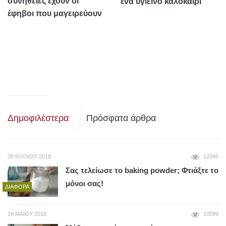
συνήθειες έχουν οι
ένα υγιεινό καλοκαίρι
έφηβοι που μαγειρεύουν
Δημοφιλέστερα
Πρόσφατα άρθρα
28 ΙΟΥΛΊΟΥ 2018
12095
Σας τελείωσε το baking powder; Φτιάξτε το
μόνοι σας!
ΔΙΆΦΟΡΑ
19 ΜΑΪ́ΟΥ 2016
10099