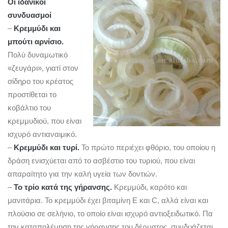
Οι ιδανικοί
συνδυασμοί
–
Κρεμμύδι και
μπούτι αρνίσιο.
Πολύ δυναμωτικό
«ζευγάρι», γιατί στον
σίδηρο του κρέατος
προστίθεται το
κοβάλτιο του
κρεμμυδιού, που είναι
ισχυρό αντιαναιμικό.
–
Κρεμμύδι και τυρί.
Το πρώτο περιέχει φθόριο, του οποίου η
δράση ενισχύεται από το ασβέστιο του τυριού, που είναι
απαραίτητο για την καλή υγεία των δοντιών.
–
Το τρίο κατά της γήρανσης.
Κρεμμύδι, καρότο και
μανιτάρια. Το κρεμμύδι έχει βιταμίνη Ε και C, αλλά είναι και
πλούσιο σε σελήνιο, το οποίο είναι ισχυρό αντιοξειδωτικό. Πα
την καταπολέμηση της γήρανσης του δέρματος, συνδυάζεται