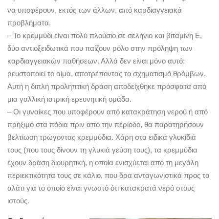
να υποφέρουν, εκτός των άλλων, από καρδιαγγειακά
προβλήματα.
– Το κρεμμύδι είναι πολύ πλούσιο σε σελήνιο και βιταμίνη Ε,
δύο αντιοξειδωτικά που παίζουν ρόλο στην πρόληψη των
καρδιαγγειακών παθήσεων. Αλλά δεν είναι μόνο αυτό:
ρευστοποιεί το αίμα, αποτρέποντας το σχηματισμό θρόμβων.
Αυτή η διπλή προληπτική δράση αποδείχθηκε πρόσφατα από
μια γαλλική ιατρική ερευνητική ομάδα.
– Οι γυναίκες που υποφέρουν από κατακράτηση νερού ή από
πρήξιμο στα πόδια πριν από την περίοδο, θα παρατηρήσουν
βελτίωση τρώγοντας κρεμμύδια. Χάρη στα ειδικά γλυκίδιά
τους (που τους δίνουν τη γλυκιά γεύση τους), τα κρεμμύδια
έχουν δράση διουρητική, η οποία ενισχύεται από τη μεγάλη
περιεκτικότητα τους σε κάλιο, που δρα ανταγωνιστικά προς το
αλάτι για το οποίο είναι γνωστό ότι κατακρατά νερό στους
ιστούς.